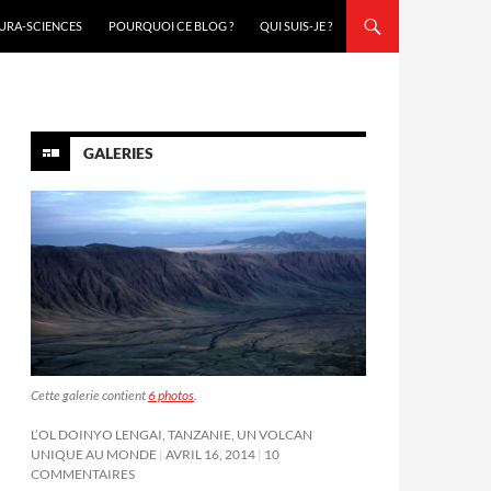
URA-SCIENCES
POURQUOI CE BLOG ?
QUI SUIS-JE ?
GALERIES
Cette galerie contient
6 photos
.
L’OL DOINYO LENGAI, TANZANIE, UN VOLCAN
UNIQUE AU MONDE
AVRIL 16, 2014
10
COMMENTAIRES