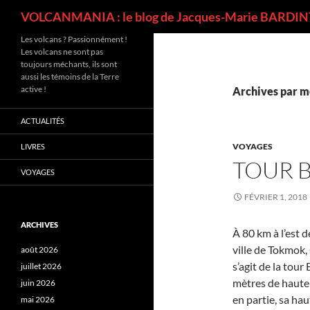
Recherche
VOLCANMANIA : le blog de Jacques-Marie BARDINT
Les volcans ? Passionnément !
Les volcans ne sont pas
toujours méchants, ils sont
aussi les témoins de la Terre
active !
Archives par mo
ACTUALITÉS
VOYAGES
LIVRES
TOUR 
VOYAGES
FÉVRIER 1, 2018
ARCHIVES
À 80 km à l’est d
ville de Tokmok, 
août 2026
s’agit de la tour
juillet 2026
mètres de hauteu
juin 2026
en partie, sa ha
mai 2026