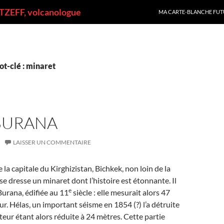
ALLER AU CONTENU
ZEFF, volcanologue
MA CARTE-BLANCHE FUT
t-clé : minaret
BURANA
LAISSER UN COMMENTAIRE
e la capitale du Kirghizistan, Bichkek, non loin de la
se dresse un minaret dont l’histoire est étonnante. Il
e
 Burana, édifiée au 11
siècle : elle mesurait alors 47
r. Hélas, un important séisme en 1854 (?) l’a détruite
uteur étant alors réduite à 24 mètres. Cette partie