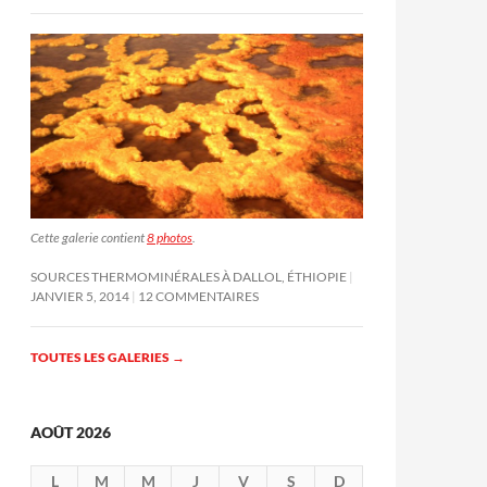
Cette galerie contient
8 photos
.
SOURCES THERMOMINÉRALES À DALLOL, ÉTHIOPIE
JANVIER 5, 2014
12 COMMENTAIRES
TOUTES LES GALERIES
→
AOÛT 2026
L
M
M
J
V
S
D