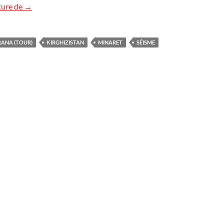
Tour Burana
ture de
→
ANA (TOUR)
KIRGHIZISTAN
MINARET
SÉISME