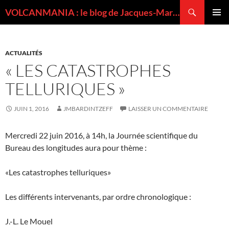
Recherche
VOLCANMANIA : le blog de Jacques-Marie BARDINTZEFF, volcanologue
ALLER
MENU
AU
PRINCI
CONTENU
ACTUALITÉS
« LES CATASTROPHES
TELLURIQUES »
JUIN 1, 2016
JMBARDINTZEFF
LAISSER UN COMMENTAIRE
Mercredi 22 juin 2016, à 14h, la Journée scientifique du
Bureau des longitudes aura pour thème :
«Les catastrophes telluriques»
Les différents intervenants, par ordre chronologique :
J.-L. Le Mouel