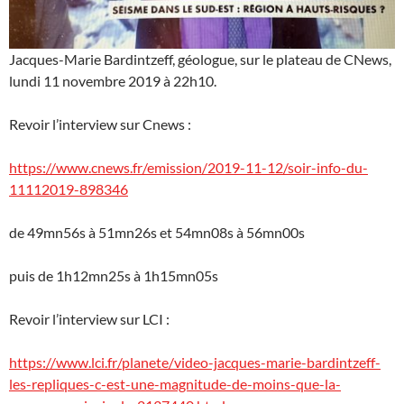
Jacques-Marie Bardintzeff, géologue, sur le plateau de CNews,
lundi 11 novembre 2019 à 22h10.
Revoir l’interview sur Cnews :
https://www.cnews.fr/emission/2019-11-12/soir-info-du-
11112019-898346
de 49mn56s à 51mn26s et 54mn08s à 56mn00s
puis de 1h12mn25s à 1h15mn05s
Revoir l’interview sur LCI :
https://www.lci.fr/planete/video-jacques-marie-bardintzeff-
les-repliques-c-est-une-magnitude-de-moins-que-la-