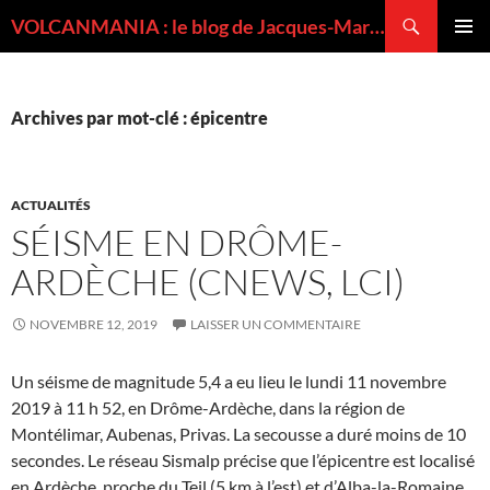
Recherche
VOLCANMANIA : le blog de Jacques-Marie BARDINTZEFF, volcanologue
ALLER
MENU
AU
PRINCI
CONTENU
Archives par mot-clé : épicentre
ACTUALITÉS
SÉISME EN DRÔME-
ARDÈCHE (CNEWS, LCI)
NOVEMBRE 12, 2019
LAISSER UN COMMENTAIRE
Un séisme de magnitude 5,4 a eu lieu le lundi 11 novembre
2019 à 11 h 52, en Drôme-Ardèche, dans la région de
Montélimar, Aubenas, Privas. La secousse a duré moins de 10
secondes. Le réseau Sismalp précise que l’épicentre est localisé
en Ardèche, proche du Teil (5 km à l’est) et d’Alba-la-Romaine