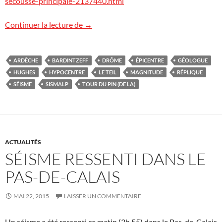
secousse-principale-2137440.html
Séisme en Drôme-Ardèche (Cnews, LCI)
Continuer la lecture de
→
ARDÈCHE
BARDINTZEFF
DRÔME
ÉPICENTRE
GÉOLOGUE
HUGHES
HYPOCENTRE
LE TEIL
MAGNITUDE
RÉPLIQUE
SÉISME
SISMALP
TOUR DU PIN (DE LA)
ACTUALITÉS
SÉISME RESSENTI DANS LE
PAS-DE-CALAIS
MAI 22, 2015
LAISSER UN COMMENTAIRE
Un séisme a été ressenti ce matin (3h 55) dans le Pas-de-Calais