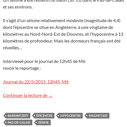
et ses environs.
Il s’agit d’un séisme relativement modeste (magnitude de 4,4)
dont l’épicentre se situe en Angleterre, à une vingtaine de
kilomètres au Nord-Nord-Est de Douvres, et l’hypocentre à 13
kilomètres de profondeur. Mais les dormeurs français ont été
réveillés…
interviewé pour le journal de 12h45 de M6
revoir le reportage :
Journal du 22/5/2015, 12h45, M6
Séisme ressenti dans le Pas-de-Calais
Continuer la lecture de
→
BARDINTZEFF
ÉPICENTRE
HYPOCENTRE
MAGNITUDE
PAS-DE-CALAIS
SÉISME