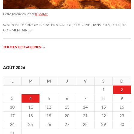
Cette galerie contient
8 photos
.
SOURCES THERMOMINÉRALES À DALLOL, ÉTHIOPIE
JANVIER 5, 2014
12
COMMENTAIRES
TOUTES LES GALERIES
→
AOÛT 2026
L
M
M
J
V
S
D
1
2
3
4
5
6
7
8
9
10
11
12
13
14
15
16
17
18
19
20
21
22
23
24
25
26
27
28
29
30
31