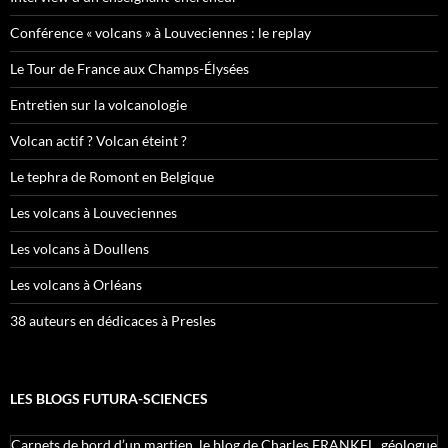
Conférence « volcans » à Louveciennes : le replay
Le Tour de France aux Champs-Élysées
Entretien sur la volcanologie
Volcan actif ? Volcan éteint ?
Le tephra de Romont en Belgique
Les volcans à Louveciennes
Les volcans à Doullens
Les volcans à Orléans
38 auteurs en dédicaces à Presles
LES BLOGS FUTURA-SCIENCES
Carnets de bord d’un martien, le blog de Charles FRANKEL, géologue