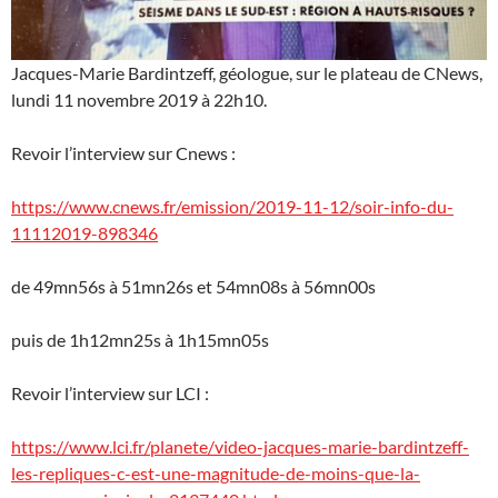
Jacques-Marie Bardintzeff, géologue, sur le plateau de CNews,
lundi 11 novembre 2019 à 22h10.
Revoir l’interview sur Cnews :
https://www.cnews.fr/emission/2019-11-12/soir-info-du-
11112019-898346
de 49mn56s à 51mn26s et 54mn08s à 56mn00s
puis de 1h12mn25s à 1h15mn05s
Revoir l’interview sur LCI :
https://www.lci.fr/planete/video-jacques-marie-bardintzeff-
les-repliques-c-est-une-magnitude-de-moins-que-la-