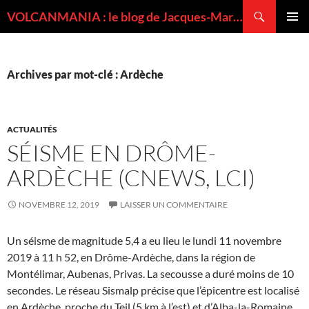
Recherche
VOLCANMANIA : le blog de Jacques-Marie BARDINTZEFF, volcanologue
ALLER
MENU
AU
PRINCI
CONTENU
Archives par mot-clé : Ardèche
ACTUALITÉS
SÉISME EN DRÔME-
ARDÈCHE (CNEWS, LCI)
NOVEMBRE 12, 2019
LAISSER UN COMMENTAIRE
Un séisme de magnitude 5,4 a eu lieu le lundi 11 novembre
2019 à 11 h 52, en Drôme-Ardèche, dans la région de
Montélimar, Aubenas, Privas. La secousse a duré moins de 10
secondes. Le réseau Sismalp précise que l’épicentre est localisé
en Ardèche, proche du Teil (5 km à l’est) et d’Alba-la-Romaine