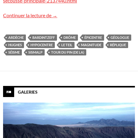
secousse-principale-2137440.html
Séisme en Drôme-Ardèche (Cnews, LCI)
Continuer la lecture de
→
ARDÈCHE
BARDINTZEFF
DRÔME
ÉPICENTRE
GÉOLOGUE
HUGHES
HYPOCENTRE
LE TEIL
MAGNITUDE
RÉPLIQUE
SÉISME
SISMALP
TOUR DU PIN (DE LA)
GALERIES