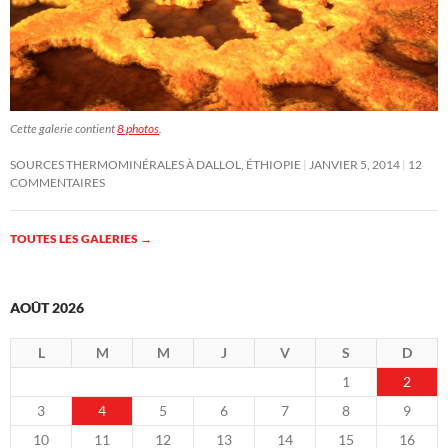
Cette galerie contient
8 photos
.
SOURCES THERMOMINÉRALES À DALLOL, ÉTHIOPIE
JANVIER 5, 2014
12
COMMENTAIRES
TOUTES LES GALERIES
→
AOÛT 2026
L
M
M
J
V
S
D
1
2
3
4
5
6
7
8
9
10
11
12
13
14
15
16