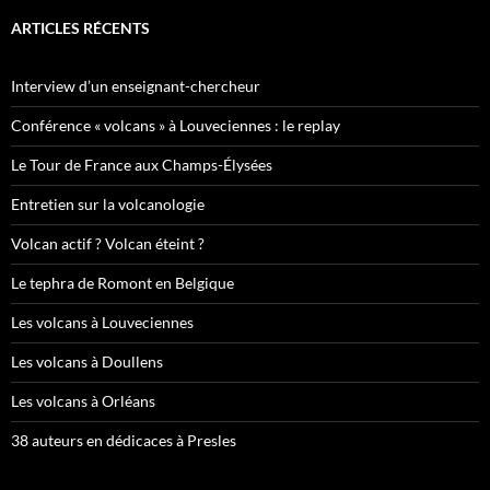
ARTICLES RÉCENTS
Interview d’un enseignant-chercheur
Conférence « volcans » à Louveciennes : le replay
Le Tour de France aux Champs-Élysées
Entretien sur la volcanologie
Volcan actif ? Volcan éteint ?
Le tephra de Romont en Belgique
Les volcans à Louveciennes
Les volcans à Doullens
Les volcans à Orléans
38 auteurs en dédicaces à Presles