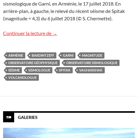
sismologique de Garni, en Arménie, le 17 juillet 2018. En
arrière-plan, à gauche, le relevé du récent séisme de Spitak
(magnitude = 4,3) du 6 juillet 2018 (© S. Chermette).
Observatoire sismologique de Garni, Ar
Continuer la lecture de
→
ARMÉNIE
BARDINTZEFF
GARNI
MAGNITUDE
OBSERVATOIRE GÉOPHYSIQUE
OBSERVATOIRE SISMOLOGIQUE
SÉISME
SISMOLOGUE
SPITAK
VAGHARSHAK
VOLCANOLOGUE
GALERIES