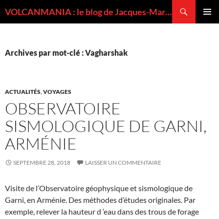
Recherche
VOLCANMANIA : le blog de Jacques-Marie BARDINTZEFF, volcanologue
ALLER
MENU
AU
PRINCI
CONTENU
Archives par mot-clé : Vagharshak
ACTUALITÉS
,
VOYAGES
OBSERVATOIRE
SISMOLOGIQUE DE GARNI,
ARMÉNIE
SEPTEMBRE 28, 2018
LAISSER UN COMMENTAIRE
Visite de l’Observatoire géophysique et sismologique de
Garni, en Arménie. Des méthodes d’études originales. Par
exemple, relever la hauteur d ‘eau dans des trous de forage