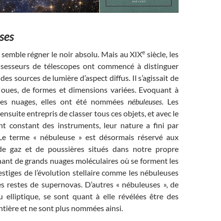
ses
e
s semble régner le noir absolu. Mais au XIX
siècle, les
sesseurs de télescopes ont commencé à distinguer
 des sources de lumière d’aspect diffus. Il s’agissait de
floues, de formes et dimensions variées. Evoquant à
des nuages, elles ont été nommées
nébuleuses
. Les
nsuite entrepris de classer tous ces objets, et avec le
t constant des instruments, leur nature a fini par
 Le terme « nébuleuse » est désormais réservé aux
de gaz et de poussières situés dans notre propre
nant de grands nuages moléculaires où se forment les
vestiges de l’évolution stellaire comme les nébuleuses
es restes de supernovas. D’autres « nébuleuses », de
u elliptique, se sont quant à elle révélées être des
entière et ne sont plus nommées ainsi.