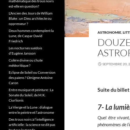
mathématique des trous noirs
est-elle en question?
L’Ancien des Jours de William
Blake : un Dieu architecte ou
oppresseur ?
Deux hommes contemplent la
ASTRONOMIE
,
LIT
Lune, de Caspar David
DOUZE
Friedrich
Les nocturnes suédois
ASTROP
d’Eugène Jansson
Colère divine ou chute
SEPTEMBRE 20, 
météoritique ?
Eclipse de Soleil ou Conversion
des païens ? L’énigme Antoine
Caron
Suite du bille
Entre musique et peinture : La
Sonate du Soleil, de M.K.
Ciurlionis
7- La lumiè
La Vierge et la Lune : dialogue
entre le peintre et l’astronome
Quel être vivant,
Des trous noirs à l’intelligence
phénomènes de l’e
artificielle : la science ne dit pas
tout sur le monde