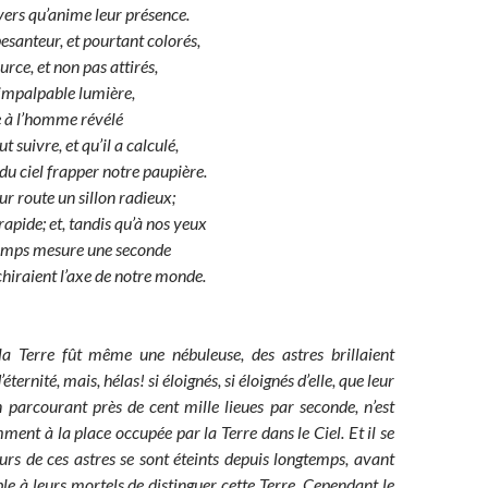
vers qu’anime leur présence.
esanteur, et pourtant colorés,
urce, et non pas attirés,
d’impalpable lumière,
e à l’homme révélé
 suivre, et qu’il a calculé,
du ciel frapper notre paupière.
eur route un sillon radieux;
 rapide; et, tandis qu’à nos yeux
temps mesure une seconde
nchiraient l’axe de notre monde.
a Terre fût même une nébuleuse, des astres brillaient
éternité, mais, hélas! si éloignés, si éloignés d’elle, que leur
n parcourant près de cent mille lieues par seconde, n’est
ment à la place occupée par la Terre dans le Ciel. Et il se
urs de ces astres se sont éteints depuis longtemps, avant
ible à leurs mortels de distinguer cette Terre. Cependant le