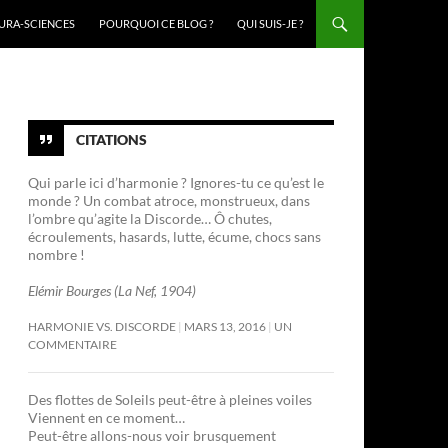
URA-SCIENCES
POURQUOI CE BLOG ?
QUI SUIS-JE ?
CITATIONS
Qui parle ici d’harmonie ? Ignores-tu ce qu’est le
monde ? Un combat atroce, monstrueux, dans
l’ombre qu’agite la Discorde… Ô chutes,
écroulements, hasards, lutte, écume, chocs sans
nombre !
Elémir Bourges (La Nef, 1904)
HARMONIE VS. DISCORDE
MARS 13, 2016
UN
COMMENTAIRE
Des flottes de Soleils peut-être à pleines voiles
Viennent en ce moment…
Peut-être allons-nous voir brusquement