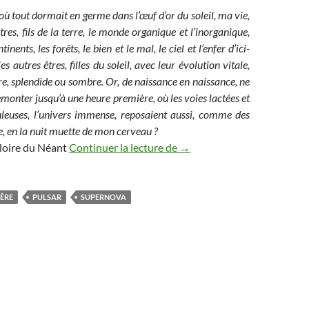
où tout dormait en germe dans l’œuf d’or du soleil, ma vie,
êtres, fils de la terre, le monde organique et l’inorganique,
tinents, les forêts, le bien et le mal, le ciel et l’enfer d’ici-
les autres êtres, filles du soleil, avec leur évolution vitale,
ire, splendide ou sombre. Or, de naissance en naissance, ne
monter jusqu’à une heure première, où les voies lactées et
leuses, l’univers immense, reposaient aussi, comme des
e, en la nuit muette de mon cerveau ?
Douze vignettes astropoéti
Gloire du Néant
Continuer la lecture de
→
ÈRE
PULSAR
SUPERNOVA