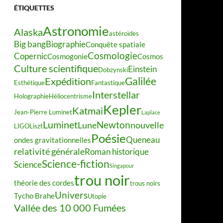
ÉTIQUETTES
Astronomie
Alaska
astéroïdes
Big bang
Biographie
Conquête spatiale
Cosmologie
Copernic
Cosmogonie
Cosmos
Culture scientifique
Einstein
Dobzynski
Galilée
Expédition
Esthétique
Fantastique
Interstellar
Holographie
Héliocentrisme
Kepler
Katmai
Jean-Pierre Luminet
Laplace
Luminet
Newton
Lune
nouvelle
LIGO
Liszt
Poésie
Queneau
ondes gravitationnelles
relativité générale
Roman historique
Science-fiction
Science
Singapour
trou noir
théorie des cordes
trous noirs
Univers
Tycho Brahe
Utopie
Vallée des 10 000 Fumées