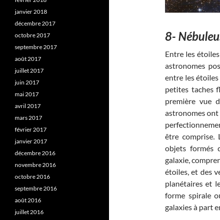
janvier 2018
décembre 2017
8- Nébuleu
octobre 2017
septembre 2017
Entre les étoile
août 2017
astronomes pos
juillet 2017
entre les étoiles
juin 2017
petites taches 
mai 2017
première vue 
avril 2017
astronomes ont e
mars 2017
perfectionnemen
février 2017
être comprise.
janvier 2017
objets formés 
décembre 2016
galaxie, compre
novembre 2016
étoiles, et des 
octobre 2016
planétaires et l
septembre 2016
forme spirale o
août 2016
galaxies à part 
juillet 2016