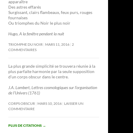
apparaître
Des astres effarés
Surgissant, clairs flambeaux, feux purs, rouges
fournaises
Ou triomphes du Noir le plus noir
Hugo, A la fenêtre pendant la nuit
TRIOMPHE DU NOIR
MARS 11, 2016
2
COMMENTAIRES
La plus grande simplicité se trouvera réunie à la
plus parfaite harmonie par la seule supposition
d’un corps obscur dans le centre.
J.A. Lambert, Lettres cosmologiques sur l’organisation
de l’Univers (1761)
CORPS OBSCUR
MARS 10, 2016
LAISSER UN
COMMENTAIRE
PLUS DE CITATIONS
→