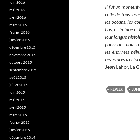
juin 2016
Il fut un moment 
mai 2016
celle de tous les 
avril 2016
les océans, les con
mars 2016
bas, et la lune et 
février 2016
leur longue histo
janvier 2016
pourrions-nous re
décembre 2015
les énormes nébu
novembre 2015
rêves près d’éclor
octobre 2015
Jean Lahor, La 
septembre 2015
août 2015
juillet 2015
KEPLER
LUMI
juin 2015
mai 2015
avril 2015
mars 2015
février 2015
janvier 2015
décembre 2014