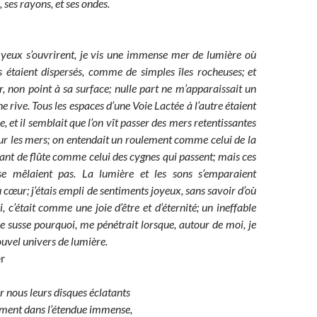
 ses rayons, et ses ondes.
 yeux s’ouvrirent, je vis une immense mer de lumière où
es étaient dispersés, comme de simples îles rocheuses; et
er, non point à sa surface; nulle part ne m’apparaissait un
ne rive. Tous les espaces d’une Voie Lactée à l’autre étaient
, et il semblait que l’on vît passer des mers retentissantes
sur les mers; on entendait un roulement comme celui de la
ant de flûte comme celui des cygnes qui passent; mais ces
se mêlaient pas. La lumière et les sons s’emparaient
 cœur; j’étais empli de sentiments joyeux, sans savoir d’où
, c’était comme une joie d’être et d’éternité; un ineffable
e susse pourquoi, me pénétrait lorsque, autour de moi, je
uvel univers de lumière.
r
r nous leurs disques éclatants
ment dans l’étendue immense,