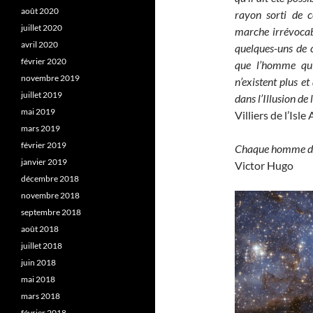
août 2020
rayon sorti de ce
juillet 2020
marche irrévocabl
avril 2020
quelques-uns de c
février 2020
que l’homme qui
novembre 2019
n’existent plus e
juillet 2019
dans l’Illusion de 
mai 2019
Villiers de l’Isl
mars 2019
février 2019
Chaque homme dan
janvier 2019
Victor Hugo
décembre 2018
novembre 2018
septembre 2018
août 2018
juillet 2018
juin 2018
mai 2018
mars 2018
février 2018