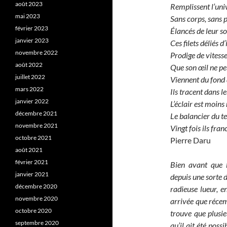
août 2023
Remplissent l’uni
mai 2023
Sans corps, sans p
février 2023
Élancés de leur so
janvier 2023
Ces filets déliés 
novembre 2022
Prodige de vitess
août 2022
Que son œil ne peut
juillet 2022
Viennent du fond 
mars 2022
Ils tracent dans l
janvier 2022
L’éclair est moins
décembre 2021
Le balancier du 
novembre 2021
Vingt fois ils fra
octobre 2021
Pierre Daru
août 2021
février 2021
Bien avant que l
janvier 2021
depuis une sorte d’
décembre 2020
radieuse lueur, e
novembre 2020
arrivée que récem
octobre 2020
trouve que plusie
septembre 2020
qu’il ait été poss