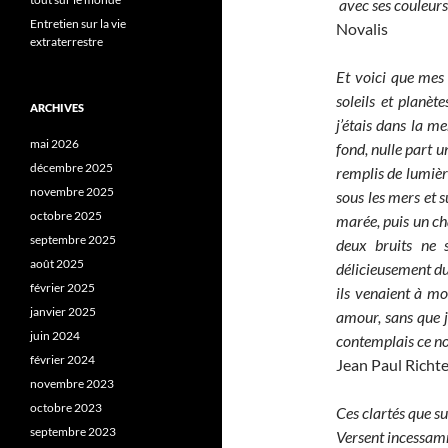
avec ses couleurs,
Entretien sur la vie
Novalis
extraterrestre
Et voici que mes
soleils et planèt
ARCHIVES
j’étais dans la m
mai 2026
fond, nulle part u
décembre 2025
remplis de lumière
novembre 2025
sous les mers et 
octobre 2025
marée, puis un ch
septembre 2025
deux bruits ne 
août 2025
délicieusement du
février 2025
ils venaient à moi
janvier 2025
amour, sans que j
juin 2024
contemplais ce no
février 2024
Jean Paul Richte
novembre 2023
octobre 2023
Ces clartés que su
septembre 2023
Versent incessam