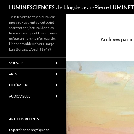
Recherche
LUMINESCIENCES : le blog de Jean-Pierre LUMINET,
J’eus le vertige et je pleurai car
mes yeux avaient vu cet objet
secret et conjectural dont les
hommes usurpent le nom, mais
qu’aucun homme n’a regardé :
Archives par m
l’inconcevable univers. Jorge
Luis Borges, L’Aleph (1949)
SCIENCES
ARTS
LITTÉRATURE
AUDIOVISUEL
ARTICLES RÉCENTS
La pertinence physique et