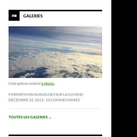
GALERIES
Cette galerie contient
6 photos
.
FORMATIONS NUAGEUSES SUR LA GUYANE
DÉCEMBRE 22, 2013
10 COMMENTAIRES
TOUTES LES GALERIES
→