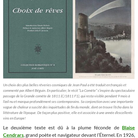
Un choix des plus belles rêveries cosmiques de Jean Paul a été traduit en français et
commenté par Albert Béguin. En particulier, le récit “La Comète” s’inspire du spectaculaire
passage de la Grande comète de 1811 (C/1811 F1), qui resta visible pendant 9 mois à
l’œil nu et marqua profondément ses contemporains. Sa conjonction avec une importante
vague de chaleur a suscité des inquiétudes de fin du monde, dont on trouve l’écho dans la
littérature de l’époque. De façon plus positive, elle est associée à une année d’excellents
vins en Europe!
Le deuxième texte est dû à la plume féconde de
Blaise
Cendrars
, grand poète et navigateur devant l’Éternel. En 1926,