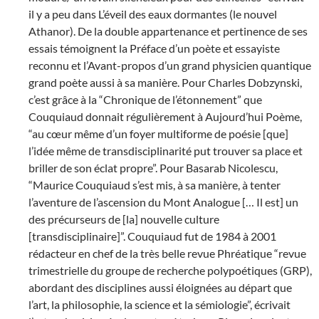
il y a peu dans L’éveil des eaux dormantes (le nouvel
Athanor). De la double appartenance et pertinence de ses
essais témoignent la Préface d’un poète et essayiste
reconnu et l’Avant-propos d’un grand physicien quantique
grand poète aussi à sa manière. Pour Charles Dobzynski,
c’est grâce à la “Chronique de l’étonnement” que
Couquiaud donnait régulièrement à Aujourd’hui Poème,
“au cœur même d’un foyer multiforme de poésie [que]
l’idée même de transdisciplinarité put trouver sa place et
briller de son éclat propre”. Pour Basarab Nicolescu,
“Maurice Couquiaud s’est mis, à sa manière, à tenter
l’aventure de l’ascension du Mont Analogue [… Il est] un
des précurseurs de [la] nouvelle culture
[transdisciplinaire]”. Couquiaud fut de 1984 à 2001
rédacteur en chef de la très belle revue Phréatique “revue
trimestrielle du groupe de recherche polypoétiques (GRP),
abordant des disciplines aussi éloignées au départ que
l’art, la philosophie, la science et la sémiologie”, écrivait