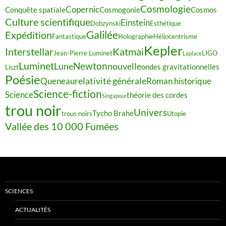
Cosmologie
Copernic
Conquête spatiale
Cosmogonie
Cosmos
Culture scientifique
Einstein
Dobzynski
Esthétique
Galilée
Expédition
Fantastique
Holographie
Héliocentrisme
Kepler
Interstellar
Katmai
Jean-Pierre Luminet
LIGO
Laplace
Luminet
Newton
Lune
nouvelle
ondes gravitationnelles
Liszt
Poésie
relativité générale
Queneau
Roman historique
Science-fiction
Science
théorie des cordes
Singapour
trou noir
Univers
Tycho Brahe
trous noirs
Utopie
Vallée des 10 000 Fumées
SCIENCES
ACTUALITÉS