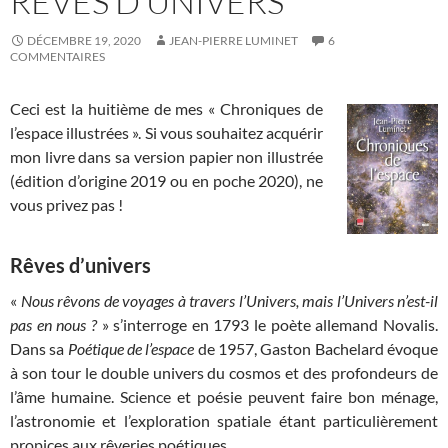
RÊVES D’UNIVERS
DÉCEMBRE 19, 2020
JEAN-PIERRE LUMINET
6
COMMENTAIRES
Ceci est la huitième de mes « Chroniques de
l’espace illustrées ». Si vous souhaitez acquérir
mon livre dans sa version papier non illustrée
(édition d’origine 2019 ou en poche 2020), ne
vous privez pas !
Rêves d’univers
«
Nous rêvons de voyages à travers l’Univers, mais l’Univers n’est-il
pas en nous ?
» s’interroge en 1793 le poète allemand Novalis.
Dans sa
Poétique de l’espace
de 1957, Gaston Bachelard évoque
à son tour le double univers du cosmos et des profondeurs de
l’âme humaine. Science et poésie peuvent faire bon ménage,
l’astronomie et l’exploration spatiale étant particulièrement
propices aux rêveries poétiques.