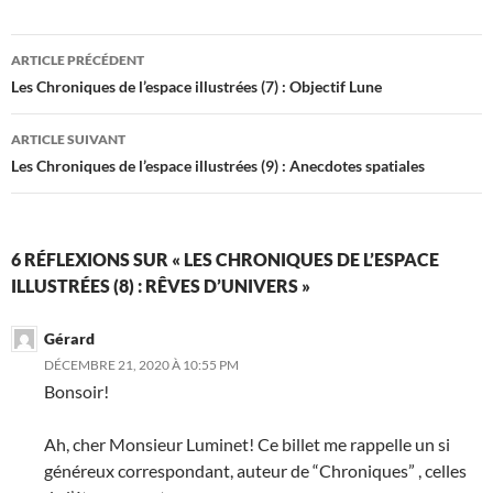
Navigation
ARTICLE PRÉCÉDENT
des
Les Chroniques de l’espace illustrées (7) : Objectif Lune
articles
ARTICLE SUIVANT
Les Chroniques de l’espace illustrées (9) : Anecdotes spatiales
6 RÉFLEXIONS SUR « LES CHRONIQUES DE L’ESPACE
ILLUSTRÉES (8) : RÊVES D’UNIVERS »
Gérard
DÉCEMBRE 21, 2020 À 10:55 PM
Bonsoir!
Ah, cher Monsieur Luminet! Ce billet me rappelle un si
généreux correspondant, auteur de “Chroniques” , celles