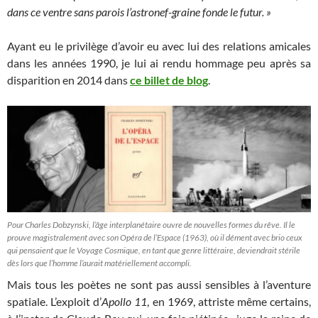
dans ce ventre sans parois l’astronef-graine fonde le futur. »
Ayant eu le privilège d’avoir eu avec lui des relations amicales
dans les années 1990, je lui ai rendu hommage peu après sa
disparition en 2014 dans
ce billet de
blog
.
Pour Charles Dobzynski, l’âge interplanétaire ouvre de nouvelles formes du rêve. Il le
prouve magistralement avec son Opéra de l’Espace (1963), où il dément avec brio ceux
qui pensaient que le Voyage Cosmique, en tant que genre littéraire, deviendrait stérile
dès lors que l’homme l’aurait matériellement accompli.
Mais tous les poètes ne sont pas aussi sensibles à l’aventure
spatiale. L’exploit d’
Apollo 11
, en 1969, attriste même certains,