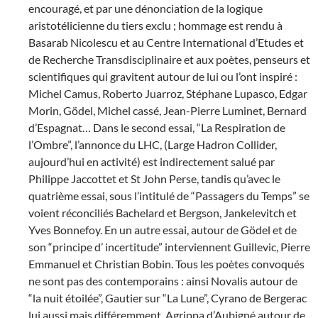
encouragé, et par une dénonciation de la logique
aristotélicienne du tiers exclu ; hommage est rendu à
Basarab Nicolescu et au Centre International d’Etudes et
de Recherche Transdisciplinaire et aux poètes, penseurs et
scientifiques qui gravitent autour de lui ou l’ont inspiré :
Michel Camus, Roberto Juarroz, Stéphane Lupasco, Edgar
Morin, Gödel, Michel cassé, Jean-Pierre Luminet, Bernard
d’Espagnat… Dans le second essai, “La Respiration de
l’Ombre”, l’annonce du LHC, (Large Hadron Collider,
aujourd’hui en activité) est indirectement salué par
Philippe Jaccottet et St John Perse, tandis qu’avec le
quatrième essai, sous l’intitulé de “Passagers du Temps” se
voient réconciliés Bachelard et Bergson, Jankelevitch et
Yves Bonnefoy. En un autre essai, autour de Gödel et de
son “principe d’ incertitude” interviennent Guillevic, Pierre
Emmanuel et Christian Bobin. Tous les poètes convoqués
ne sont pas des contemporains : ainsi Novalis autour de
“la nuit étoilée”, Gautier sur “La Lune”, Cyrano de Bergerac
lui aussi mais différemment, Agrippa d’Aubigné autour de