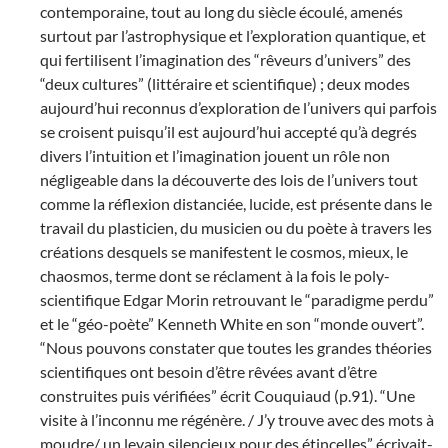
contemporaine, tout au long du siècle écoulé, amenés
surtout par l’astrophysique et l’exploration quantique, et
qui fertilisent l’imagination des “rêveurs d’univers” des
“deux cultures” (littéraire et scientifique) ; deux modes
aujourd’hui reconnus d’exploration de l’univers qui parfois
se croisent puisqu’il est aujourd’hui accepté qu’à degrés
divers l’intuition et l’imagination jouent un rôle non
négligeable dans la découverte des lois de l’univers tout
comme la réflexion distanciée, lucide, est présente dans le
travail du plasticien, du musicien ou du poète à travers les
créations desquels se manifestent le cosmos, mieux, le
chaosmos, terme dont se réclament à la fois le poly-
scientifique Edgar Morin retrouvant le “paradigme perdu”
et le “géo-poète” Kenneth White en son “monde ouvert”.
“Nous pouvons constater que toutes les grandes théories
scientifiques ont besoin d’être rêvées avant d’être
construites puis vérifiées” écrit Couquiaud (p.91). “Une
visite à l’inconnu me régénère. / J’y trouve avec des mots à
moudre/ un levain silencieux pour des étincelles” écrivait-