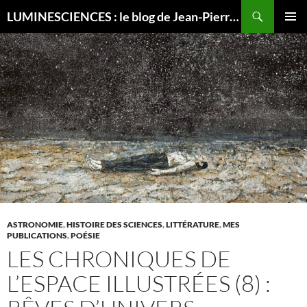
Recherche
LUMINESCIENCES : le blog de Jean-Pierre LUMINET, astrophysicien
ALLER
MENU
AU
PRINCI
CONTENU
ASTRONOMIE
,
HISTOIRE DES SCIENCES
,
LITTÉRATURE
,
MES
PUBLICATIONS
,
POÉSIE
LES CHRONIQUES DE
L’ESPACE ILLUSTRÉES (8) :