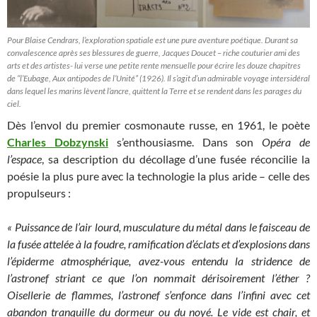
Pour Blaise Cendrars, l’exploration spatiale est une pure aventure poétique. Durant sa
convalescence après ses blessures de guerre, Jacques Doucet – riche couturier ami des
arts et des artistes- lui verse une petite rente mensuelle pour écrire les douze chapitres
de “l’Eubage, Aux antipodes de l’Unité” (1926). Il s’agit d’un admirable voyage intersidéral
dans lequel les marins lèvent l’ancre, quittent la Terre et se rendent dans les parages du
ciel.
Dès l’envol du premier cosmonaute russe, en 1961, le poète
Charles Dobzynski
s’enthousiasme. Dans son
Opéra de
l’espace
, sa description du décollage d’une fusée réconcilie la
poésie la plus pure avec la technologie la plus aride – celle des
propulseurs :
« Puissance de l’air lourd, musculature du métal dans le faisceau de
la fusée attelée à la foudre, ramification d’éclats et d’explosions dans
l’épiderme atmosphérique, avez-vous entendu la stridence de
l’astronef striant ce que l’on nommait dérisoirement l’éther ?
Oisellerie de flammes, l’astronef s’enfonce dans l’infini avec cet
abandon tranquille du dormeur ou du noyé. Le vide est chair, et