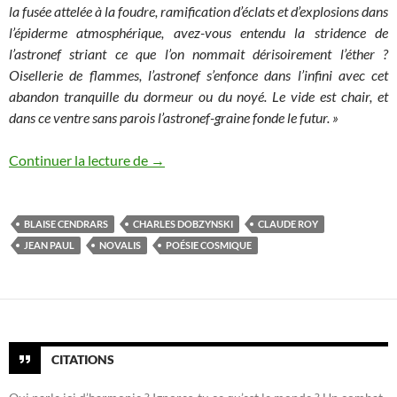
la fusée attelée à la foudre, ramification d’éclats et d’explosions dans
l’épiderme atmosphérique, avez-vous entendu la stridence de
l’astronef striant ce que l’on nommait dérisoirement l’éther ?
Oisellerie de flammes, l’astronef s’enfonce dans l’infini avec cet
abandon tranquille du dormeur ou du noyé. Le vide est chair, et
dans ce ventre sans parois l’astronef-graine fonde le futur. »
Les Chroniques de l’espace illustrées (8) 
Continuer la lecture de
→
BLAISE CENDRARS
CHARLES DOBZYNSKI
CLAUDE ROY
JEAN PAUL
NOVALIS
POÉSIE COSMIQUE
CITATIONS