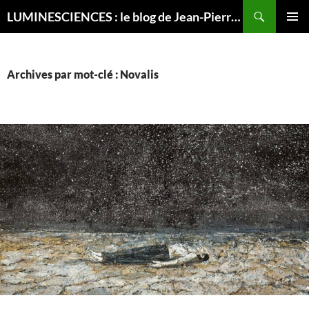
Recherche
LUMINESCIENCES : le blog de Jean-Pierre LUMINET, astrophysicien
ALLER
MENU
AU
PRINCI
CONTENU
Archives par mot-clé : Novalis