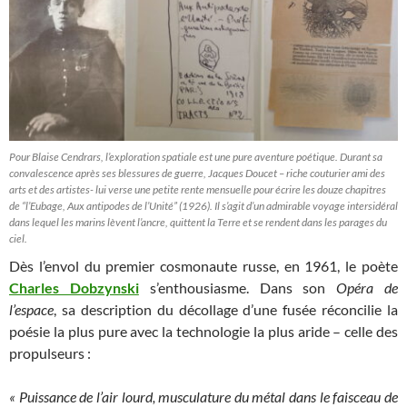
Pour Blaise Cendrars, l’exploration spatiale est une pure aventure poétique. Durant sa
convalescence après ses blessures de guerre, Jacques Doucet – riche couturier ami des
arts et des artistes- lui verse une petite rente mensuelle pour écrire les douze chapitres
de “l’Eubage, Aux antipodes de l’Unité” (1926). Il s’agit d’un admirable voyage intersidéral
dans lequel les marins lèvent l’ancre, quittent la Terre et se rendent dans les parages du
ciel.
Dès l’envol du premier cosmonaute russe, en 1961, le poète
Charles Dobzynski
s’enthousiasme. Dans son
Opéra de
l’espace
, sa description du décollage d’une fusée réconcilie la
poésie la plus pure avec la technologie la plus aride – celle des
propulseurs :
« Puissance de l’air lourd, musculature du métal dans le faisceau de