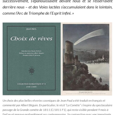
successivement, s’épanouissaient devant nous et se resserraient
derrière nous – et des Voies lactées s’accumulaient dans le lointain,
comme l’Arc de Triomphe de l’Esprit Infini. »
Un choix des plus belles rêveries cosmiques de Jean Paul a été traduit en français et
commenté par Albert Béguin. En particulier, le récit “La Comète” s’inspire du spectaculaire
passage de la Grande comète de 1811 (C/1811 F1), qui resta visible pendant 9 mois à
l’œil nu et marqua profondément ses contemporains. Sa conjonction avec une importante