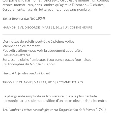
Qui parle ici d’harmonie ? Ignores-tu ce qu’est le monde ? Un combat
atroce, monstrueux, dans l’ombre qu’agite la Discorde… Ô chutes,
écroulements, hasards, lutte, écume, chocs sans nombre !
Elémir Bourges (La Nef, 1904)
HARMONIE VS. DISCORDE
MARS 13, 2016
UN COMMENTAIRE
Des flottes de Soleils peut-être à pleines voiles
Viennent en ce moment…
Peut-être allons-nous voir brusquement apparaître
Des astres effarés
Surgissant, clairs flambeaux, feux purs, rouges fournaises
Ou triomphes du Noir le plus noir
Hugo, A la fenêtre pendant la nuit
TRIOMPHE DU NOIR
MARS 11, 2016
2 COMMENTAIRES
La plus grande simplicité se trouvera réunie à la plus parfaite
harmonie par la seule supposition d’un corps obscur dans le centre.
J.A. Lambert, Lettres cosmologiques sur l’organisation de l’Univers (1761)