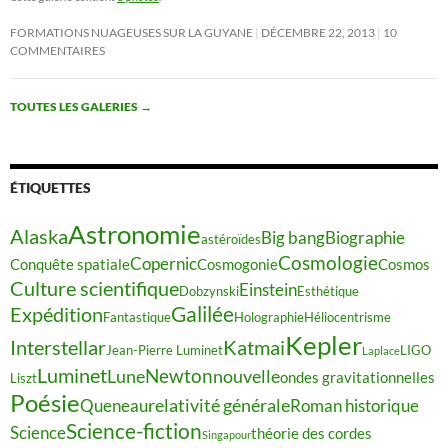
FORMATIONS NUAGEUSES SUR LA GUYANE
DÉCEMBRE 22, 2013
10
COMMENTAIRES
TOUTES LES GALERIES
→
ÉTIQUETTES
Astronomie
Alaska
Big bang
Biographie
astéroïdes
Cosmologie
Copernic
Conquête spatiale
Cosmogonie
Cosmos
Culture scientifique
Einstein
Dobzynski
Esthétique
Galilée
Expédition
Fantastique
Holographie
Héliocentrisme
Kepler
Interstellar
Katmai
Jean-Pierre Luminet
LIGO
Laplace
Luminet
Newton
Lune
nouvelle
ondes gravitationnelles
Liszt
Poésie
relativité générale
Queneau
Roman historique
Science-fiction
Science
théorie des cordes
Singapour