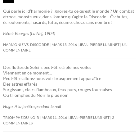
Qui parle ici d’harmonie ? Ignores-tu ce qu’est le monde ? Un combat
atroce, monstrueux, dans l’ombre qu’agite la Discorde… Ô chutes,
écroulements, hasards, lutte, écume, chocs sans nombre !
Elémir Bourges (La Nef, 1904)
HARMONIE VS. DISCORDE
MARS 13, 2016
JEAN-PIERRE LUMINET
UN
COMMENTAIRE
Des flottes de Soleils peut-être à pleines voiles
Viennent en ce moment…
Peut-être allons-nous voir brusquement apparaître
Des astres effarés
Surgissant, clairs flambeaux, feux purs, rouges fournaises
Ou triomphes du Noir le plus noir
Hugo, A la fenêtre pendant la nuit
TRIOMPHE DU NOIR
MARS 11, 2016
JEAN-PIERRE LUMINET
2
COMMENTAIRES