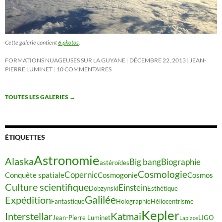
Cette galerie contient
6 photos
.
FORMATIONS NUAGEUSES SUR LA GUYANE
DÉCEMBRE 22, 2013
JEAN-
PIERRE LUMINET
10 COMMENTAIRES
TOUTES LES GALERIES
→
ÉTIQUETTES
Astronomie
Alaska
Big bang
Biographie
astéroïdes
Cosmologie
Copernic
Conquête spatiale
Cosmogonie
Cosmos
Culture scientifique
Einstein
Dobzynski
Esthétique
Galilée
Expédition
Fantastique
Holographie
Héliocentrisme
Kepler
Interstellar
Katmai
Jean-Pierre Luminet
LIGO
Laplace