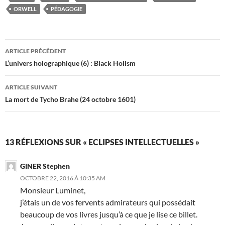
ORWELL
PÉDAGOGIE
Navigation
ARTICLE PRÉCÉDENT
des
L’univers holographique (6) : Black Holism
articles
ARTICLE SUIVANT
La mort de Tycho Brahe (24 octobre 1601)
13 RÉFLEXIONS SUR « ECLIPSES INTELLECTUELLES »
GINER Stephen
OCTOBRE 22, 2016 À 10:35 AM
Monsieur Luminet,
j’étais un de vos fervents admirateurs qui possédait
beaucoup de vos livres jusqu’à ce que je lise ce billet.