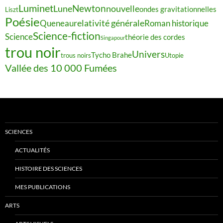
Luminet
Newton
Lune
nouvelle
ondes gravitationnelles
Liszt
Poésie
relativité générale
Queneau
Roman historique
Science-fiction
Science
théorie des cordes
Singapour
trou noir
Univers
Tycho Brahe
trous noirs
Utopie
Vallée des 10 000 Fumées
SCIENCES
ACTUALITÉS
HISTOIRE DES SCIENCES
MES PUBLICATIONS
ARTS