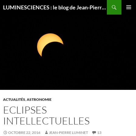
Recherche
LUMINESCIENCES : le blog de Jean-Pierre LUMINET, astrophysicien
ALLER
MENU
AU
PRINCI
CONTENU
ACTUALITÉS
,
ASTRONOMIE
ECLIPSES
INTELLECTUELLES
OCTOBRE 22, 2016
JEAN-PIERRE LUMINET
13