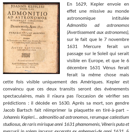
En 1629, Kepler envoie en
effet une missive au monde
astronomique intitulée
Admonitio ad astronomos
(Avertissement aux astronomes),
sur le fait que le 7 novembre
1631 Mercure ferait un
passage sur le Soleil qui serait
visible en Europe, et que le 6
décembre 1631 Vénus ferait
ferait la même chose mais
cette fois visible uniquement des Amériques. Kepler est
convaincu que ces deux transits seront des événements
spectaculaires, mais il n’aura pas l’occasion de vérifier ses
prédictions : il décède en 1630. Après sa mort, son gendre
Jacob Bartsch fait réimprimer la plaquette en tiré-à-part –
Johannis Kepleri… admonitio ad astronomos, rerumque cœlestium
studiosus, de raris mirisque anni 1631 phœnomenis, Vëneris puta et
mercurii in solem incursa: excerpta ex ephemeri-de anni 1631, &