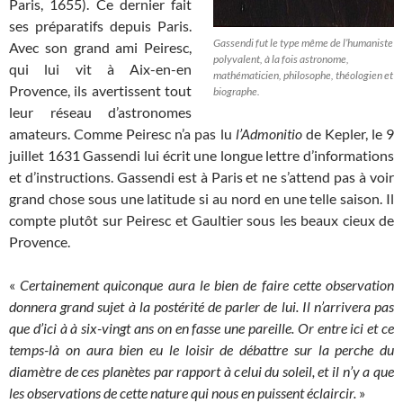
Paris, 1655). Ce dernier fait
ses préparatifs depuis Paris.
Gassendi fut le type même de l’humaniste
Avec son grand ami Peiresc,
polyvalent, à la fois astronome,
qui lui vit à Aix-en-en
mathématicien, philosophe, théologien et
Provence, ils avertissent tout
biographe.
leur réseau d’astronomes
amateurs. Comme Peiresc n’a pas lu
l’Admonitio
de Kepler, le 9
juillet 1631 Gassendi lui écrit une longue lettre d’informations
et d’instructions. Gassendi est à Paris et ne s’attend pas à voir
grand chose sous une latitude si au nord en une telle saison. Il
compte plutôt sur Peiresc et Gaultier sous les beaux cieux de
Provence.
«
Certainement quiconque aura le bien de faire cette observation
donnera grand sujet à la postérité de parler de lui. Il n’arrivera pas
que d’ici à à six-vingt ans on en fasse une pareille. Or entre ici et ce
temps-là on aura bien eu le loisir de débattre sur la perche du
diamètre de ces planètes par rapport à celui du soleil, et il n’y a que
les observations de cette nature qui nous en puissent éclaircir.
»