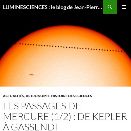
Recherche
LUMINESCIENCES : le blog de Jean-Pierre LUMINET, astrophysicien
ALLER
MENU
AU
PRINCI
CONTENU
ACTUALITÉS
,
ASTRONOMIE
,
HISTOIRE DES SCIENCES
LES PASSAGES DE
MERCURE (1/2) : DE KEPLER
À GASSENDI