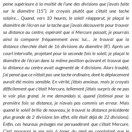
peine supérieure à la moitié de l’une des divisions que j’avais faite
sur le diamètre (15″). Je croyais plutôt que c’était une tache
solaire… Quand, vers 10 heures, le soleil réapparut, je plaçai le
diamètre de l’écran sur la tache que j’avais découverte pour trouver
sa distance au centre, espérant que si Mercure passait, je pourrais
ainsi la comparer fréquemment avec lui… Je trouvai que la
distance cherchée était de 16 divisions du diamètre (8′). Après un
court intervalle, projetant pour la seconde fois le soleil, je plaçai le
diamètre de l’écran dans la même position qu’avant et trouvai que
la distance au centre avait augmenté de 4 divisions. Alors troublé,
j’ai pensé que ce n’était pas une tache ordinaire, dont le déplacement
aurait été moins sensible. En vérité, j’étais anxieux, mais je croyais
difficilement que c’était Mercure, tellement j’étais surpris de ne pas
le voir plus grand. Je me demandais si, quand j’estimai pour la
première fois sa distance, je n’avais pas commis un erreur. Mais
quand le soleil brilla de nouveau, je trouvai la distance précédente
plus grande de 2 divisions (en effet, elle était déjà de 22 divisions).
Enfin, ces heureux présages me persuadèrent que c’était Mercure.
C’est pourquoi je me mis à taper du pied en constatant que le