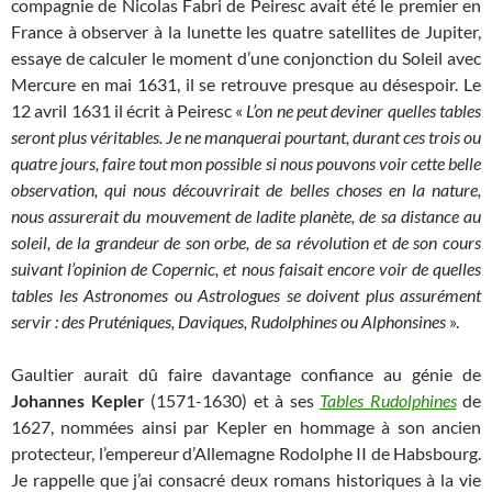
compagnie de Nicolas Fabri de Peiresc avait été le premier en
France à observer à la lunette les quatre satellites de Jupiter,
essaye de calculer le moment d’une conjonction du Soleil avec
Mercure en mai 1631, il se retrouve presque au désespoir. Le
12 avril 1631 il écrit à Peiresc «
L’on ne peut deviner quelles tables
seront plus véritables. Je ne manquerai pourtant, durant ces trois ou
quatre jours, faire tout mon possible si nous pouvons voir cette belle
observation, qui nous découvrirait de belles choses en la nature,
nous assurerait du mouvement de ladite planète, de sa distance au
soleil, de la grandeur de son orbe, de sa révolution et de son cours
suivant l’opinion de Copernic, et nous faisait encore voir de quelles
tables les Astronomes ou Astrologues se doivent plus assurément
servir : des Pruténiques, Daviques, Rudolphines ou Alphonsines
».
Gaultier aurait dû faire davantage confiance au génie de
Johannes Kepler
(1571-1630) et à ses
Tables Rudolphines
de
1627, nommées ainsi par Kepler en hommage à son ancien
protecteur, l’empereur d’Allemagne Rodolphe II de Habsbourg.
Je rappelle que j’ai consacré deux romans historiques à la vie