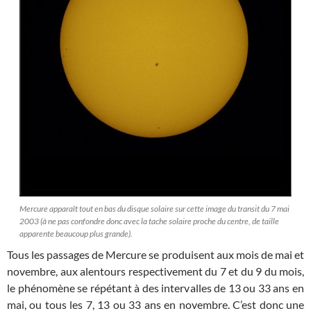
Mercure apparaît tout en bas du disque solaire sur cette image du transit du 7 mai
2003 (à ne pas confondre donc avec la tache solaire proche du centre, de taille
apparente beaucoup plus grande).
Tous les passages de Mercure se produisent aux mois de mai et
novembre, aux alentours respectivement du 7 et du 9 du mois,
le phénomène se répétant à des intervalles de 13 ou 33 ans en
mai, ou tous les 7, 13 ou 33 ans en novembre. C’est donc une