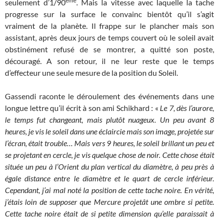
ème
seulement d’1/90
. Mais la vitesse avec laquelle la tache
progresse sur la surface le convainc bientôt qu’il s’agit
vraiment de la planète. Il frappe sur le plancher mais son
assistant, après deux jours de temps couvert où le soleil avait
obstinément refusé de se montrer, a quitté son poste,
découragé. A son retour, il ne leur reste que le temps
d’effecteur une seule mesure de la position du Soleil.
Gassendi raconte le déroulement des événements dans une
longue lettre qu’il écrit à son ami Schikhard : «
Le 7, dès l’aurore,
le temps fut changeant, mais plutôt nuageux. Un peu avant 8
heures, je vis le soleil dans une éclaircie mais son image, projetée sur
l’écran, était trouble… Mais vers 9 heures, le soleil brillant un peu et
se projetant en cercle, je vis quelque chose de noir. Cette chose était
située un peu à l’Orient du plan vertical du diamètre, à peu près à
égale distance entre le diamètre et le quart de cercle inférieur.
Cependant, j’ai mal noté la position de cette tache noire. En vérité,
j’étais loin de supposer que Mercure projetât une ombre si petite.
Cette tache noire était de si petite dimension qu’elle paraissait à