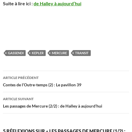
Suite à lire ici :
de Halley à aujourd’hui
GASSENDI
KEPLER
MERCURE
TRANSIT
Navigation
ARTICLE PRÉCÉDENT
des
Contes de l’Outre-temps (2) : Le pavillon 39
articles
ARTICLE SUIVANT
Les passages de Mercure (2/2) : de Halley à aujourd’hui
5 RÉFLEXIONS SUR « LES PASSAGES DE MERCURE (1/2) :