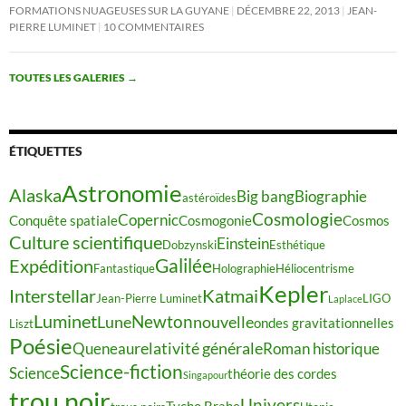
FORMATIONS NUAGEUSES SUR LA GUYANE
DÉCEMBRE 22, 2013
JEAN-
PIERRE LUMINET
10 COMMENTAIRES
TOUTES LES GALERIES
→
ÉTIQUETTES
Astronomie
Alaska
Big bang
Biographie
astéroïdes
Cosmologie
Copernic
Conquête spatiale
Cosmogonie
Cosmos
Culture scientifique
Einstein
Dobzynski
Esthétique
Galilée
Expédition
Fantastique
Holographie
Héliocentrisme
Kepler
Interstellar
Katmai
Jean-Pierre Luminet
LIGO
Laplace
Luminet
Newton
Lune
nouvelle
ondes gravitationnelles
Liszt
Poésie
relativité générale
Queneau
Roman historique
Science-fiction
Science
théorie des cordes
Singapour
trou noir
Univers
Tycho Brahe