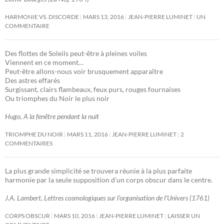
HARMONIE VS. DISCORDE
MARS 13, 2016
JEAN-PIERRE LUMINET
UN
COMMENTAIRE
Des flottes de Soleils peut-être à pleines voiles
Viennent en ce moment…
Peut-être allons-nous voir brusquement apparaître
Des astres effarés
Surgissant, clairs flambeaux, feux purs, rouges fournaises
Ou triomphes du Noir le plus noir
Hugo, A la fenêtre pendant la nuit
TRIOMPHE DU NOIR
MARS 11, 2016
JEAN-PIERRE LUMINET
2
COMMENTAIRES
La plus grande simplicité se trouvera réunie à la plus parfaite
harmonie par la seule supposition d’un corps obscur dans le centre.
J.A. Lambert, Lettres cosmologiques sur l’organisation de l’Univers (1761)
CORPS OBSCUR
MARS 10, 2016
JEAN-PIERRE LUMINET
LAISSER UN