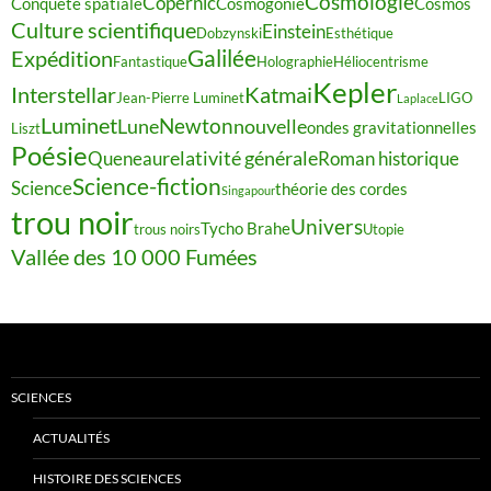
Cosmologie
Copernic
Conquête spatiale
Cosmogonie
Cosmos
Culture scientifique
Einstein
Dobzynski
Esthétique
Galilée
Expédition
Fantastique
Holographie
Héliocentrisme
Kepler
Interstellar
Katmai
Jean-Pierre Luminet
LIGO
Laplace
Luminet
Newton
Lune
nouvelle
ondes gravitationnelles
Liszt
Poésie
relativité générale
Queneau
Roman historique
Science-fiction
Science
théorie des cordes
Singapour
trou noir
Univers
Tycho Brahe
trous noirs
Utopie
Vallée des 10 000 Fumées
SCIENCES
ACTUALITÉS
HISTOIRE DES SCIENCES