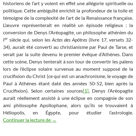
historiens de l’art y voient en effet une allégorie spirituelle ou
politique. Cette ambiguïté enrichit la profondeur de la toile et
témoigne de la complexité de l’art de la Renaissance française.
L’œuvre représenterait en réalité un épisode religieux : la
conversion de Denys l’Aréopagite, un philosophe athénien du
er
I
siècle qui, selon les
Actes des Apôtres
(livre 17, versets 32-
34), aurait été converti au christianisme par Paul de Tarse, et
serait par la suite devenu le premier évêque d’Athènes. Dans
cette scène, Denys tenterait à son tour de convertir les païens
lors de l’éclipse solaire survenue au moment supposé de la
crucifixion du Christ (ce qui est un anachronisme, le voyage de
Paul à Athènes étant daté des années 50-52, bien après la
Crucifixion). Selon certaines sources
[1]
, Denys l’Aréopagite
aurait réellement assisté à une éclipse en compagnie de son
ami philosophe Apollophane, alors qu’ils se trouvaient à
Héliopolis, en Égypte, pour étudier l’astrologie.
Eclipse de Soleil ou Conversion des païe
Continuer la lecture de
→