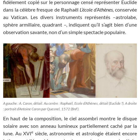
fidèlement copié sur le personnage censé représenter Euclide
dans la célèbre fresque de Raphaël
L’école d’Athènes,
conservée
au Vatican. Les divers instruments représentés –astrolabe,
sphère armillaire, quadrant –, indiquent qu’il s’agit bien d’une
observation savante, non d’un simple spectacle populaire.
A gauche : A. Caron, détail. Au centre : Raphaël, Ecole d’Athènes, détail (Euclide ?). A droite
: portrait d’Antoine Caron par Quesnel, 1572 (BnF).
En haut de la composition, le ciel assombri montre le disque
solaire avec son anneau lumineux partiellement caché par la
e
lune. Au XVI
siècle, astronomie et astrologie étaient encore