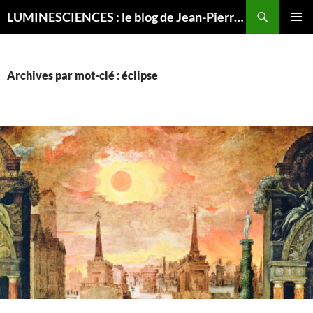
Recherche
LUMINESCIENCES : le blog de Jean-Pierre LUMINET, astrophysicien
ALLER
MENU
AU
PRINCI
CONTENU
Archives par mot-clé : éclipse