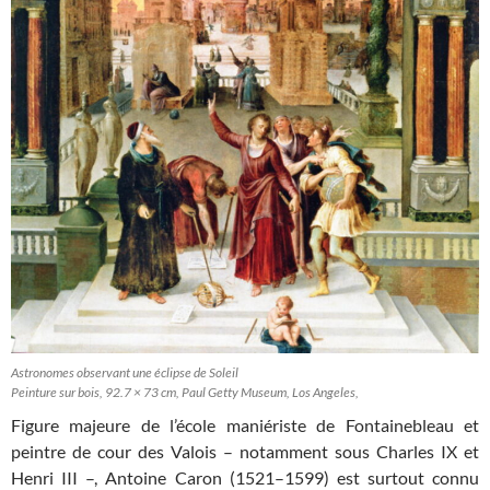
Astronomes observant une éclipse de Soleil
Peinture sur bois, 92.7 × 73 cm, Paul Getty Museum, Los Angeles,
Figure majeure de l’école maniériste de Fontainebleau et
peintre de cour des Valois – notamment sous Charles IX et
Henri III –, Antoine Caron (1521–1599) est surtout connu