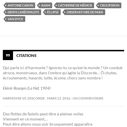
ANTOINE CARON
ASAM
CATHERINE DE MÉDICIS
CRUCIFIXION
DENYS L'ARÉOPAGITE
ÉCLIPSE
OBSERVATOIRE DE PARIS
VAN DYCK
CITATIONS
Qui parle ici d’harmonie ? Ignores-tu ce qu’est le monde ? Un combat
atroce, monstrueux, dans l’ombre qu’agite la Discorde… Ô chutes,
écroulements, hasards, lutte, écume, chocs sans nombre !
Elémir Bourges (La Nef, 1904)
HARMONIE VS. DISCORDE
MARS 13, 2016
UN COMMENTAIRE
Des flottes de Soleils peut-être à pleines voiles
Viennent en ce moment…
Peut-être allons-nous voir brusquement apparaître