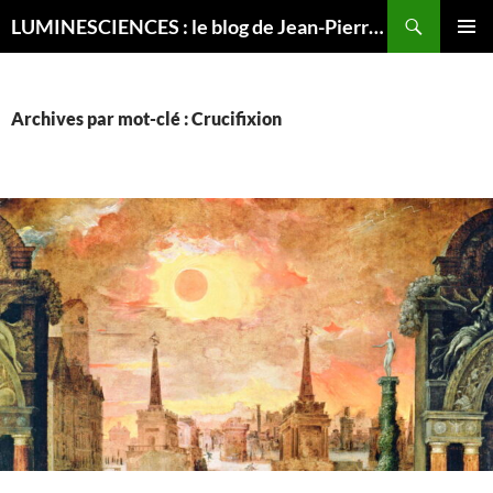
Recherche
LUMINESCIENCES : le blog de Jean-Pierre LUMINET, astrophysicien
ALLER
MENU
AU
PRINCI
CONTENU
Archives par mot-clé : Crucifixion