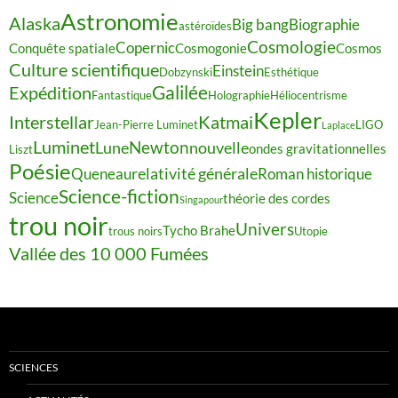
Astronomie
Alaska
Big bang
Biographie
astéroïdes
Cosmologie
Copernic
Conquête spatiale
Cosmogonie
Cosmos
Culture scientifique
Einstein
Dobzynski
Esthétique
Galilée
Expédition
Fantastique
Holographie
Héliocentrisme
Kepler
Interstellar
Katmai
Jean-Pierre Luminet
LIGO
Laplace
Luminet
Newton
Lune
nouvelle
ondes gravitationnelles
Liszt
Poésie
relativité générale
Queneau
Roman historique
Science-fiction
Science
théorie des cordes
Singapour
trou noir
Univers
Tycho Brahe
trous noirs
Utopie
Vallée des 10 000 Fumées
SCIENCES