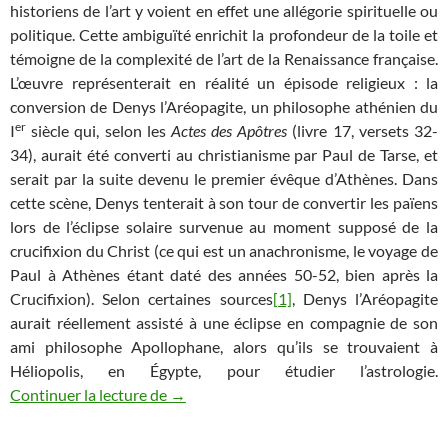
historiens de l’art y voient en effet une allégorie spirituelle ou
politique. Cette ambiguïté enrichit la profondeur de la toile et
témoigne de la complexité de l’art de la Renaissance française.
L’œuvre représenterait en réalité un épisode religieux : la
conversion de Denys l’Aréopagite, un philosophe athénien du
er
I
siècle qui, selon les
Actes des Apôtres
(livre 17, versets 32-
34), aurait été converti au christianisme par Paul de Tarse, et
serait par la suite devenu le premier évêque d’Athènes. Dans
cette scène, Denys tenterait à son tour de convertir les païens
lors de l’éclipse solaire survenue au moment supposé de la
crucifixion du Christ (ce qui est un anachronisme, le voyage de
Paul à Athènes étant daté des années 50-52, bien après la
Crucifixion). Selon certaines sources
[1]
, Denys l’Aréopagite
aurait réellement assisté à une éclipse en compagnie de son
ami philosophe Apollophane, alors qu’ils se trouvaient à
Héliopolis, en Égypte, pour étudier l’astrologie.
Eclipse de Soleil ou Conversion des païe
Continuer la lecture de
→