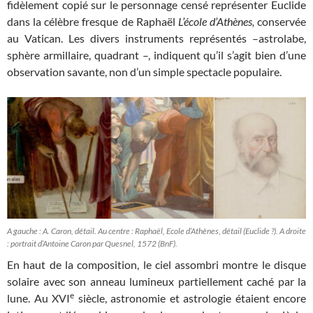
fidèlement copié sur le personnage censé représenter Euclide
dans la célèbre fresque de Raphaël
L’école d’Athènes,
conservée
au Vatican. Les divers instruments représentés –astrolabe,
sphère armillaire, quadrant –, indiquent qu’il s’agit bien d’une
observation savante, non d’un simple spectacle populaire.
A gauche : A. Caron, détail. Au centre : Raphaël, Ecole d’Athènes, détail (Euclide ?). A droite
: portrait d’Antoine Caron par Quesnel, 1572 (BnF).
En haut de la composition, le ciel assombri montre le disque
solaire avec son anneau lumineux partiellement caché par la
e
lune. Au XVI
siècle, astronomie et astrologie étaient encore