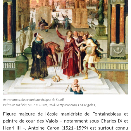
Astronomes observant une éclipse de Soleil
Peinture sur bois, 92.7 × 73 cm, Paul Getty Museum, Los Angeles,
Figure majeure de l’école maniériste de Fontainebleau et
peintre de cour des Valois – notamment sous Charles IX et
Henri III –, Antoine Caron (1521–1599) est surtout connu