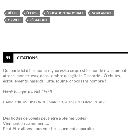
BÊTISE
ÉCLIPSE
ÉDUCATION NATIONALE
NOVLANGUE
ORWELL
PÉDAGOGIE
CITATIONS
Qui parle ici d’harmonie ? Ignores-tu ce qu’est le monde ? Un combat
atroce, monstrueux, dans l’ombre qu’agite la Discorde… Ô chutes,
écroulements, hasards, lutte, écume, chocs sans nombre !
Elémir Bourges (La Nef, 1904)
HARMONIE VS. DISCORDE
MARS 13, 2016
UN COMMENTAIRE
Des flottes de Soleils peut-être à pleines voiles
Viennent en ce moment…
Peut-être allons-nous voir brusquement apparaître