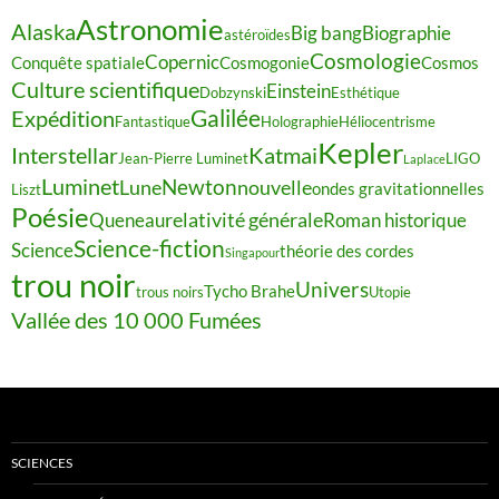
Astronomie
Alaska
Big bang
Biographie
astéroïdes
Cosmologie
Copernic
Conquête spatiale
Cosmogonie
Cosmos
Culture scientifique
Einstein
Dobzynski
Esthétique
Galilée
Expédition
Fantastique
Holographie
Héliocentrisme
Kepler
Interstellar
Katmai
Jean-Pierre Luminet
LIGO
Laplace
Luminet
Newton
Lune
nouvelle
ondes gravitationnelles
Liszt
Poésie
relativité générale
Queneau
Roman historique
Science-fiction
Science
théorie des cordes
Singapour
trou noir
Univers
Tycho Brahe
trous noirs
Utopie
Vallée des 10 000 Fumées
SCIENCES