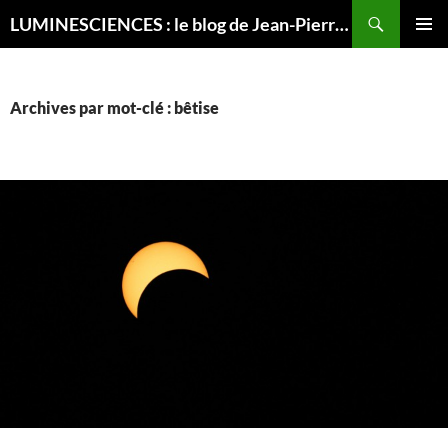
Recherche
LUMINESCIENCES : le blog de Jean-Pierre LUMINET, astrophysicien
ALLER
MENU
AU
PRINCI
CONTENU
Archives par mot-clé : bêtise