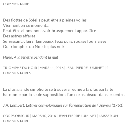
COMMENTAIRE
Des flottes de Soleils peut-être à pleines voiles
Viennent en ce moment…
Peut-être allons-nous voir brusquement apparaître
Des astres effarés
Surgissant, clairs flambeaux, feux purs, rouges fournaises
Ou triomphes du Noir le plus noir
Hugo, A la fenêtre pendant la nuit
TRIOMPHE DU NOIR
MARS 11, 2016
JEAN-PIERRE LUMINET
2
COMMENTAIRES
La plus grande simplicité se trouvera réunie à la plus parfaite
harmonie par la seule supposition d’un corps obscur dans le centre.
J.A. Lambert, Lettres cosmologiques sur l’organisation de l’Univers (1761)
CORPS OBSCUR
MARS 10, 2016
JEAN-PIERRE LUMINET
LAISSER UN
COMMENTAIRE