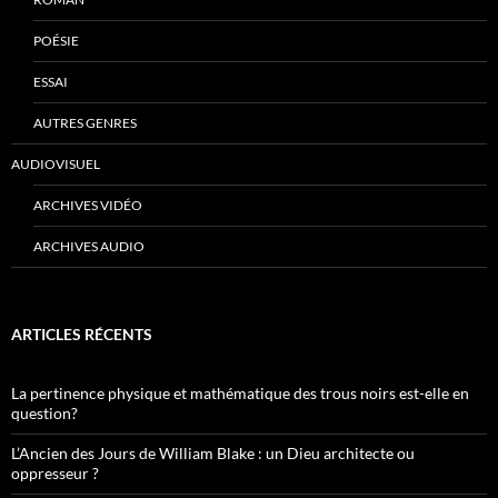
POÉSIE
ESSAI
AUTRES GENRES
AUDIOVISUEL
ARCHIVES VIDÉO
ARCHIVES AUDIO
ARTICLES RÉCENTS
La pertinence physique et mathématique des trous noirs est-elle en
question?
L’Ancien des Jours de William Blake : un Dieu architecte ou
oppresseur ?