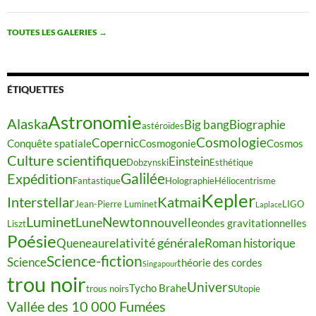
TOUTES LES GALERIES
→
ÉTIQUETTES
Astronomie
Alaska
Big bang
Biographie
astéroïdes
Cosmologie
Copernic
Conquête spatiale
Cosmogonie
Cosmos
Culture scientifique
Einstein
Dobzynski
Esthétique
Galilée
Expédition
Fantastique
Holographie
Héliocentrisme
Kepler
Interstellar
Katmai
Jean-Pierre Luminet
LIGO
Laplace
Luminet
Newton
Lune
nouvelle
ondes gravitationnelles
Liszt
Poésie
relativité générale
Queneau
Roman historique
Science-fiction
Science
théorie des cordes
Singapour
trou noir
Univers
Tycho Brahe
trous noirs
Utopie
Vallée des 10 000 Fumées