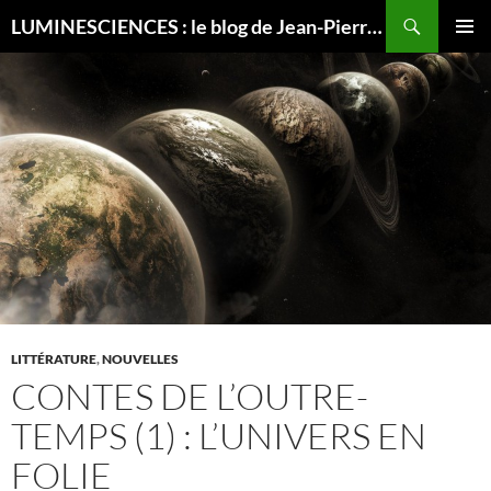
Recherche
LUMINESCIENCES : le blog de Jean-Pierre LUMINET, astrophysicien
ALLER
MENU
AU
PRINCI
CONTENU
LITTÉRATURE
,
NOUVELLES
CONTES DE L’OUTRE-
TEMPS (1) : L’UNIVERS EN
FOLIE