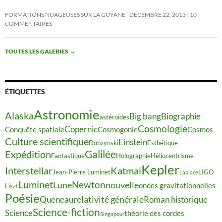
FORMATIONS NUAGEUSES SUR LA GUYANE
DÉCEMBRE 22, 2013
10
COMMENTAIRES
TOUTES LES GALERIES
→
ÉTIQUETTES
Astronomie
Alaska
Big bang
Biographie
astéroïdes
Cosmologie
Copernic
Conquête spatiale
Cosmogonie
Cosmos
Culture scientifique
Einstein
Dobzynski
Esthétique
Galilée
Expédition
Fantastique
Holographie
Héliocentrisme
Kepler
Interstellar
Katmai
Jean-Pierre Luminet
LIGO
Laplace
Luminet
Newton
Lune
nouvelle
ondes gravitationnelles
Liszt
Poésie
relativité générale
Queneau
Roman historique
Science-fiction
Science
théorie des cordes
Singapour