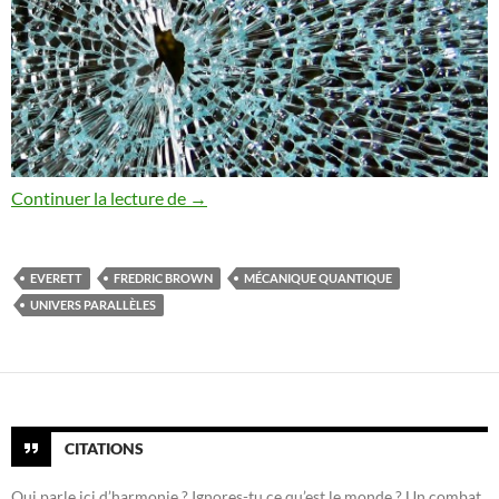
Contes de l’Outre-temps (1) : L’univers en
Continuer la lecture de
→
EVERETT
FREDRIC BROWN
MÉCANIQUE QUANTIQUE
UNIVERS PARALLÈLES
CITATIONS
Qui parle ici d’harmonie ? Ignores-tu ce qu’est le monde ? Un combat