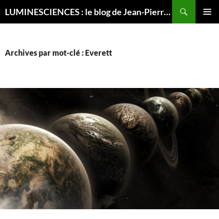
Recherche
LUMINESCIENCES : le blog de Jean-Pierre LUMINET, astrophysicien
ALLER
MENU
AU
PRINCI
CONTENU
Archives par mot-clé : Everett