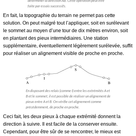
déterminer la direction AB. Cette opération peut être
faite par essais successifs.
En fait, la topographie du terrain ne permet pas cette
solution. On peut malgré tout l’appliquer, soit en surélevant
le sommet au moyen d’une tour de dix mètres environ, soit
en plantant des pieux intermédiaires. Une station
supplémentaire, éventuellement légèrement surélevée, suffit
pour réaliser un alignement visible de proche en proche.
En disposant des relais (comme I) entre les extrémités A et
B et le sommet, il est possible de réaliser un alignement de
pieux entre A et B. On vérifie cet alignement comme
précédemment, de proche en proche.
Ceci fait, les deux pieux à chaque extrémité donnent la
direction à suivre. Il est facile de la conserver ensuite.
Cependant, pour être sûr de se rencontrer, le mieux est