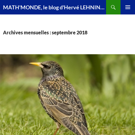
Recherche
MATH'MONDE, le blog d'Hervé LEHNING, agrégé de mathématiques
ALLER
MENU
AU
PRINCI
CONTENU
Archives mensuelles : septembre 2018