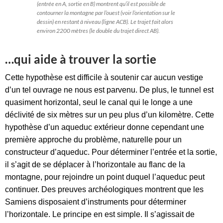
(entrée en A, sortie en B) montrent qu’il est possible de
contourner la montagne par l’ouest (voir l’orientation sur le
dessin) en restant à niveau (ligne ACB). Le trajet fait alors
environ 2200 mètres (le double du trajet direct AB).
…qui aide à trouver la sortie
Cette hypothèse est difficile à soutenir car aucun vestige
d’un tel ouvrage ne nous est parvenu. De plus, le tunnel est
quasiment horizontal, seul le canal qui le longe a une
déclivité de six mètres sur un peu plus d’un kilomètre. Cette
hypothèse d’un aqueduc extérieur donne cependant une
première approche du problème, naturelle pour un
constructeur d’aqueduc. Pour déterminer l’entrée et la sortie,
il s’agit de se déplacer à l’horizontale au flanc de la
montagne, pour rejoindre un point duquel l’aqueduc peut
continuer. Des preuves archéologiques montrent que les
Samiens disposaient d’instruments pour déterminer
l’horizontale. Le principe en est simple. Il s’agissait de