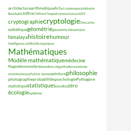
architecture
arithmétique
Art
art contemporain
binaire
chiffre
Bourbaki
Chiffres
Chuquet
coronavirus
covid19
cryptologie
cryptographie
Descartes
géométrie
esthétique
géométrie élémentaire
histoire
humour
himalaya
intelligence artificielle
Japon
jeux
Mathématiques
Modèle mathématique
médecine
Napoléon
nombres
nombres négatifs
obscurantisme
philosophie
peinture
octante
oiseaux
Patrice Jeener
photographie
probabilités
psychologie
Pythagore
statistiques
zéro
statistique
stendhal
écologie
épidémie