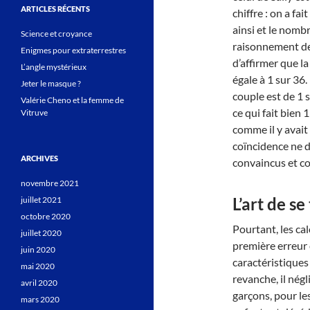
ARTICLES RÉCENTS
chiffre : on a fa
ainsi et le nomb
Science et croyance
raisonnement de
Enigmes pour extraterrestres
d’affirmer que la
L’angle mystérieux
égale à 1 sur 36.
Jeter le masque ?
couple est de 1 
Valérie Cheno et la femme de
ce qui fait bien 
Vitruve
comme il y avai
coïncidence ne de
ARCHIVES
convaincus et co
novembre 2021
L’art de s
juillet 2021
octobre 2020
Pourtant, les ca
juillet 2020
première erreur 
juin 2020
caractéristiques
mai 2020
revanche, il négl
avril 2020
garçons, pour le
mars 2020