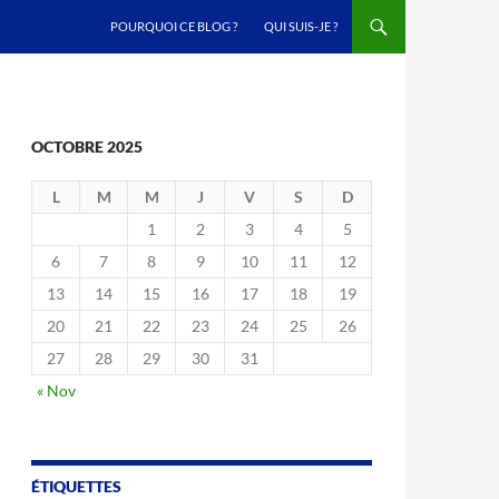
ALLER AU CONTENU
POURQUOI CE BLOG ?
QUI SUIS-JE ?
OCTOBRE 2025
L
M
M
J
V
S
D
1
2
3
4
5
6
7
8
9
10
11
12
13
14
15
16
17
18
19
20
21
22
23
24
25
26
27
28
29
30
31
« Nov
ÉTIQUETTES