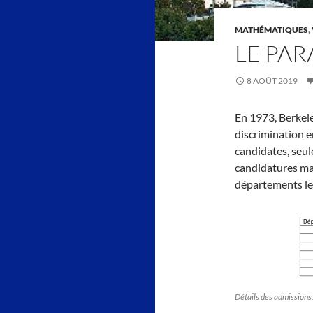
MATHÉMATIQUES
,
LE PA
8 AOÛT 2019
En 1973, Berkele
discrimination env
candidates, seul
candidatures masc
départements les
Détails des admissions