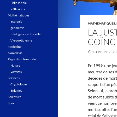
Philosophie
Réflexions
Mathématiques
Ecologie
MATHÉMATIQUES
,
géométrie
LA JUS
Intelligence artificielle
COÏNC
Vie quotidienne
Médecine
1 SEPTEMBRE 20
Non classé
Regard sur le monde
En 1999, une jeu
Nature
meurtre de ses de
Voyages
décédés de mort 
Sciences
rapport d’un péd
Cryptologie
Selon lui, la pr
Énigmes
de mort subite d
Sculpture
vient ce nombre ?
Sport
mort subite d’un
celui de Sally e