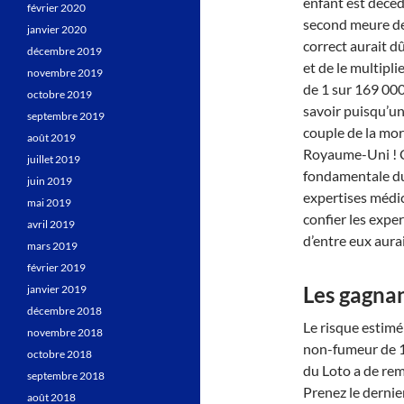
enfant est décéd
février 2020
second meure de 
janvier 2020
correct aurait d
décembre 2019
et de le multipl
novembre 2019
de 1 sur 169 000,
octobre 2019
savoir puisqu’u
septembre 2019
couple de la mor
août 2019
Royaume-Uni ! C
juillet 2019
fondamentale du s
juin 2019
expertises médic
mai 2019
confier les exper
avril 2019
d’entre eux aura
mars 2019
février 2019
Les gagnan
janvier 2019
décembre 2018
Le risque estimé
novembre 2018
non-fumeur de 1 
octobre 2018
du Loto a de remp
septembre 2018
Prenez le dernie
août 2018