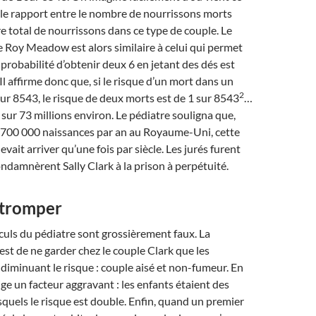
it le rapport entre le nombre de nourrissons morts
re total de nourrissons dans ce type de couple. Le
 Roy Meadow est alors similaire à celui qui permet
 probabilité d’obtenir deux 6 en jetant des dés est
 Il affirme donc que, si le risque d’un mort dans un
2
sur 8543, le risque de deux morts est de 1 sur 8543
…
1 sur 73 millions environ. Le pédiatre souligna que,
t 700 000 naissances par an au Royaume-Uni, cette
vait arriver qu’une fois par siècle. Les jurés furent
ndamnèrent Sally Clark à la prison à perpétuité.
e tromper
lculs du pédiatre sont grossièrement faux. La
est de ne garder chez le couple Clark que les
 diminuant le risque : couple aisé et non-fumeur. En
ige un facteur aggravant : les enfants étaient des
squels le risque est double. Enfin, quand un premier