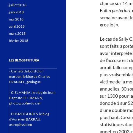
chance sur 14 mil
juillet 2018
Fait
a posteriori
,
juin 2018
semaine avant le
mai 2018
gros lot ».
avril 2018
mars 2018
Le cas de Sally C
février 2018
sont faits
a poste
avoir interprété 
de l’accusé est d
LES BLOGS FUTURA
aurait fallu com
-
Carnets de bord d’un
plus vraisemblab
martien, le blog de Charles
victime de la mo
FRANKEL, géologue
annuelles, 30 so
-
CIELMANIA : le blog de Jean-
sur 1300 pour la
Baptiste FELDMANN,
donc de 1 sur 529
photographe du ciel
d’une double mor
-
COSMOGONIES, le blog
plus haut. Ce sim
d'Aurélien BARRAU,
statistiques dans
astrophysicien
appel, en 2003, 