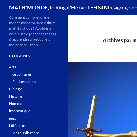
Recherche
MATH'MONDE, le blog d'Hervé LEHNING, agrégé d
Comment comprendre le
monde moderne sans culture
mathématique ? Accéder à
celle-ci n’exige cependant pas
d’apprendre à résoudre la
Archives par mo
moindre équation.
CATÉGORIES
Arts
Graphismes
Photographies
Biologie
Histoire
Humour
informatique
jeux
Littérature
Mes publications