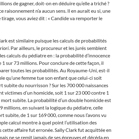
lions de gagner, doit-on en déduire qu’elle a triché ?
 ce raisonnement n’a aucun sens. Il en aurait eu si, une
 tirage, vous aviez dit : « Candide va remporter le
lark est similaire puisque les calculs de probabilités
riori
. Par ailleurs, le procureur et les jurés semblent
les calculs du pédiatre en : la probabilité d’innocence
e 1 sur 73 millions. Pour conclure de cette façon, il
parer toutes les probabilités. Au Royaume-Uni, est-il
le qu’une femme tue son enfant que celui-ci soit
rt subite du nourrisson ? Sur les 700 000 naissances
nt victimes d’un homicide, soit 1 sur 23 000 contre 1
 mort subite. La probabilité d’un double homicide est
 millions, en suivant la logique du pédiatre, celle
t subite, de 1 sur 169 000, comme nous l’avons vu
ple calcul montre à quel point l’utilisation des
 cette affaire fut erronée. Sally Clark fut acquittée en
mais ne se remit jamais de ses épreuves et décéda en