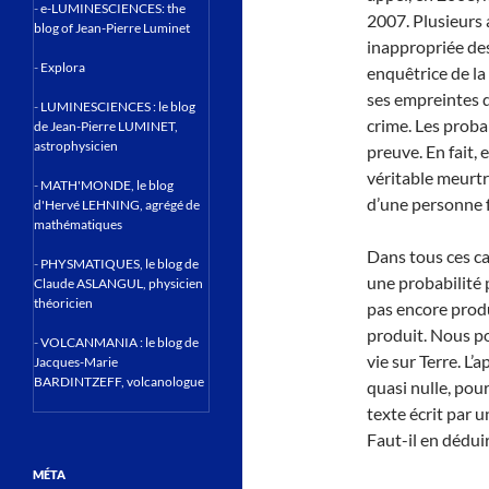
-
e-LUMINESCIENCES: the
2007. Plusieurs a
blog of Jean-Pierre Luminet
inappropriée des
-
Explora
enquêtrice de la
ses empreintes di
-
LUMINESCIENCES : le blog
crime. Les proba
de Jean-Pierre LUMINET,
astrophysicien
preuve. En fait, 
véritable meurtri
-
MATH'MONDE, le blog
d’une personne f
d'Hervé LEHNING, agrégé de
mathématiques
Dans tous ces cas
-
PHYSMATIQUES, le blog de
une probabilité 
Claude ASLANGUL, physicien
théoricien
pas encore produ
produit. Nous po
-
VOLCANMANIA : le blog de
vie sur Terre. L’
Jacques-Marie
BARDINTZEFF, volcanologue
quasi nulle, pour
texte écrit par 
Faut-il en déduir
MÉTA