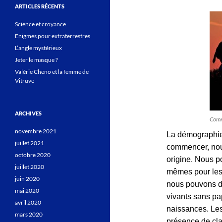
ARTICLES RÉCENTS
Science et croyance
Enigmes pour extraterrestres
L’angle mystérieux
Jeter le masque ?
Valérie Cheno et la femme de
Vitruve
ARCHIVES
Comm
novembre 2021
La démographie
juillet 2021
commencer, nous
octobre 2020
origine. Nous p
juillet 2020
mêmes pour les
juin 2020
nous pouvons d
mai 2020
vivants sans pa
avril 2020
naissances. Les
mars 2020
présence de cl