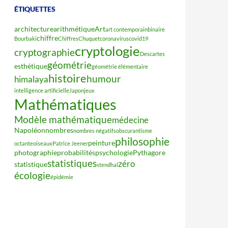
ÉTIQUETTES
architecture
arithmétique
Art
art contemporain
binaire
chiffre
Bourbaki
Chiffres
Chuquet
coronavirus
covid19
cryptologie
cryptographie
Descartes
géométrie
esthétique
géométrie élémentaire
histoire
humour
himalaya
intelligence artificielle
Japon
jeux
Mathématiques
Modèle mathématique
médecine
Napoléon
nombres
nombres négatifs
obscurantisme
philosophie
peinture
octante
oiseaux
Patrice Jeener
photographie
probabilités
psychologie
Pythagore
statistiques
zéro
statistique
stendhal
écologie
épidémie