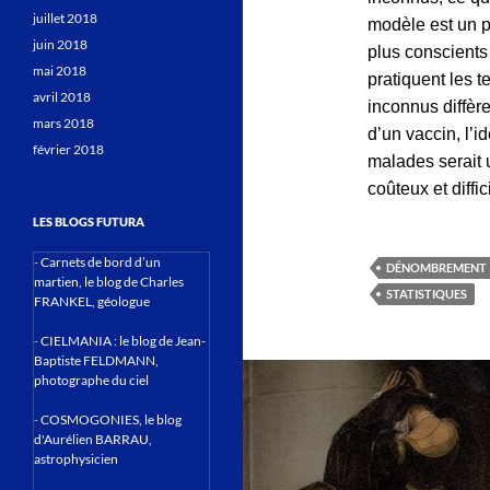
juillet 2018
modèle est un pe
juin 2018
plus conscients
mai 2018
pratiquent les t
avril 2018
inconnus diffère
mars 2018
d’un vaccin, l’i
février 2018
malades serait u
coûteux et diffi
LES BLOGS FUTURA
-
Carnets de bord d’un
DÉNOMBREMENT
martien, le blog de Charles
STATISTIQUES
FRANKEL, géologue
-
CIELMANIA : le blog de Jean-
Baptiste FELDMANN,
photographe du ciel
-
COSMOGONIES, le blog
d'Aurélien BARRAU,
astrophysicien