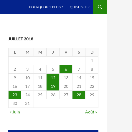
ALLER AU CONTENU
POURQUOI CE BLOG ?
QUI SUIS-JE ?
JUILLET 2018
L
M
M
J
V
S
D
1
2
3
4
5
6
7
8
9
10
11
12
13
14
15
16
17
18
19
20
21
22
23
24
25
26
27
28
29
30
31
« Juin
Août »