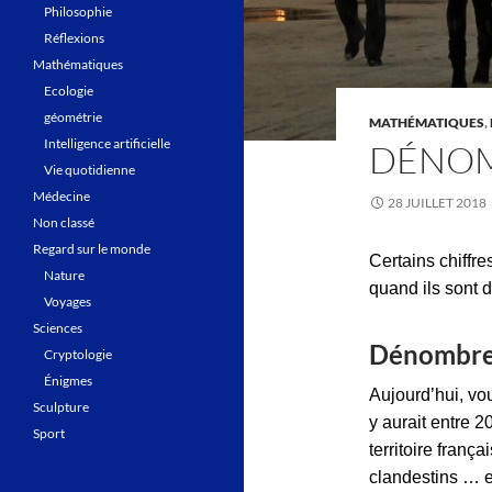
Philosophie
Réflexions
Mathématiques
Ecologie
géométrie
MATHÉMATIQUES
,
Intelligence artificielle
DÉNOMB
Vie quotidienne
Médecine
28 JUILLET 2018
Non classé
Regard sur le monde
Certains chiffr
Nature
quand ils sont 
Voyages
Sciences
Dénombrer
Cryptologie
Énigmes
Aujourd’hui, vou
Sculpture
y aurait entre 
Sport
territoire franç
clandestins … e