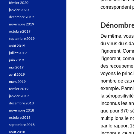
février 2020
correspondent 
janvier 2020
décembre 2019
Dénombrer
novembre 2019
octobre 2019
De même, vous 
septembre 2019
du virus du sida
août 2019
l’ignorent. Comm
juillet 2019
l’ignorent, comm
juin 2019
des recoupements
mai 2019
voyons le princ
avril 2019
nombre de cas d
mars 2019
exemple. Parmi
février 2019
la séropositivit
janvier 2019
décembre 2018
inconnus les an
novembre 2018
que pour 370 sé
octobre 2018
multiplions le 
septembre 2018
par le rapport 1
août 2018
inconnus, ce qu