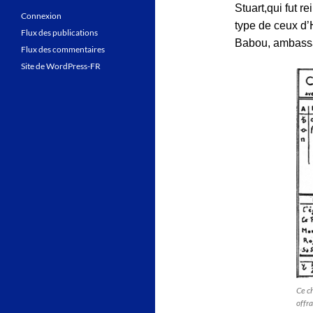
Stuart,qui fut re
Connexion
type de ceux d’H
Flux des publications
Babou, ambass
Flux des commentaires
Site de WordPress-FR
Ce ch
offra