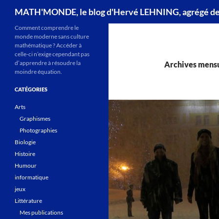
Recherche
MATH'MONDE, le blog d'Hervé LEHNING, agrégé d
Comment comprendre le
monde moderne sans culture
mathématique ? Accéder à
celle-ci n’exige cependant pas
d’apprendre à résoudre la
Archives mensue
moindre équation.
CATÉGORIES
Arts
Graphismes
Photographies
Biologie
Histoire
Humour
informatique
jeux
Littérature
Mes publications