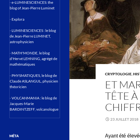
-
e-LUMINESCIENCES: the
blog of Jean-Pierre Luminet
-
Explora
-
LUMINESCIENCES : le blog
de Jean-Pierre LUMINET,
astrophysicien
-
MATH'MONDE, le blog
d'Hervé LEHNING, agrégé de
mathématiques
CRYPTOLOGIE
,
HIS
-
PHYSMATIQUES, le blog de
ET MAR
Claude ASLANGUL, physicien
théoricien
TÊTE À
-
VOLCANMANIA : le blog de
CHIFFR
Jacques-Marie
BARDINTZEFF, volcanologue
23 JUILLET 2018
Ayant été élevée
MÉTA