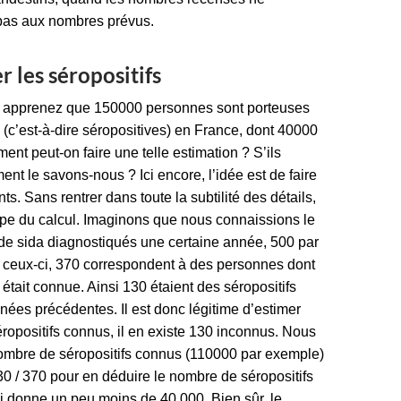
pas aux nombres prévus.
 les séropositifs
apprenez que 150000 personnes sont porteuses
 (c’est-à-dire séropositives) en France, dont 40000
ent peut-on faire une telle estimation ? S’ils
ent le savons-nous ? Ici encore, l’idée est de faire
. Sans rentrer dans toute la subtilité des détails,
ipe du calcul. Imaginons que nous connaissions le
e sida diagnostiqués une certaine année, 500 par
 ceux-ci, 370 correspondent à des personnes dont
é était connue. Ainsi 130 étaient des séropositifs
nées précédentes. Il est donc légitime d’estimer
ropositifs connus, il en existe 130 inconnus. Nous
nombre de séropositifs connus (110000 par exemple)
30 / 370 pour en déduire le nombre de séropositifs
i donne un peu moins de 40 000. Bien sûr, le