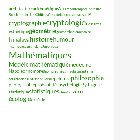
architecture
arithmétique
Art
art contemporain
binaire
chiffre
Bourbaki
Chiffres
Chuquet
coronavirus
covid19
cryptologie
cryptographie
Descartes
géométrie
esthétique
géométrie élémentaire
histoire
humour
himalaya
intelligence artificielle
Japon
jeux
Mathématiques
Modèle mathématique
médecine
Napoléon
nombres
nombres négatifs
obscurantisme
philosophie
peinture
octante
oiseaux
Patrice Jeener
photographie
probabilités
psychologie
Pythagore
statistiques
zéro
statistique
stendhal
écologie
épidémie