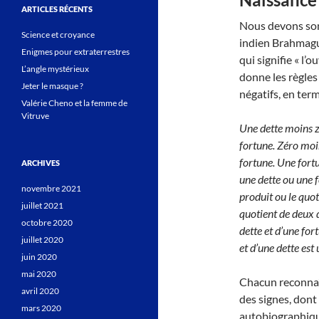
ARTICLES RÉCENTS
Nous devons son
Science et croyance
indien Brahmagu
Enigmes pour extraterrestres
qui signifie « l’o
L’angle mystérieux
donne les règles
Jeter le masque ?
négatifs, en term
Valérie Cheno et la femme de
Vitruve
Une dette moins z
fortune.
Zéro moin
fortune.
Une fortu
ARCHIVES
une dette ou une f
novembre 2021
produit ou le quot
juillet 2021
quotient de deux 
octobre 2020
dette et d’une for
juillet 2020
et d’une dette est 
juin 2020
mai 2020
Chacun reconnaît
avril 2020
des signes, dont
mars 2020
autobiographiqu