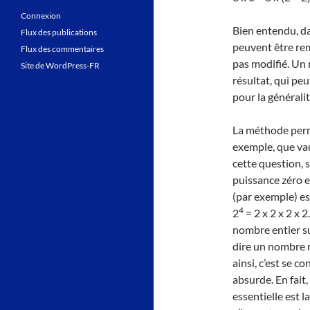
Connexion
Bien entendu, da
Flux des publications
peuvent être rem
Flux des commentaires
pas modifié. Un 
Site de WordPress-FR
résultat, qui pe
pour la générali
La méthode perm
exemple, que va
cette question, 
puissance zéro es
(par exemple) est
4
2
= 2 x 2 x 2 x 
nombre entier su
dire un nombre m
ainsi, c’est se 
absurde. En fait,
essentielle est l