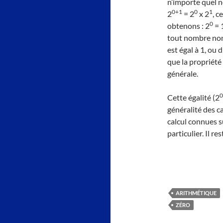
n’importe quel n
0+1
0
1
2
= 2
x 2
, c
0
obtenons : 2
= 
tout nombre non 
est égal à 1, ou 
que la propriété
générale.
0
Cette égalité (2
généralité des ca
calcul connues s
particulier. Il r
ARITHMÉTIQUE
ZÉRO