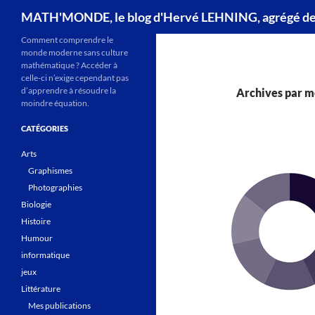
Recherche
MATH'MONDE, le blog d'Hervé LEHNING, agrégé d
Comment comprendre le
monde moderne sans culture
mathématique ? Accéder à
celle-ci n’exige cependant pas
d’apprendre à résoudre la
Archives par mo
moindre équation.
CATÉGORIES
Arts
Graphismes
Photographies
Biologie
Histoire
Humour
informatique
jeux
Littérature
Mes publications