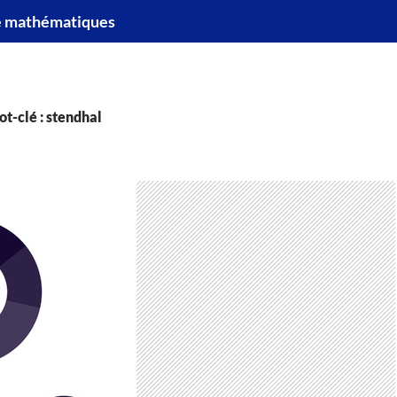
e mathématiques
t-clé : stendhal