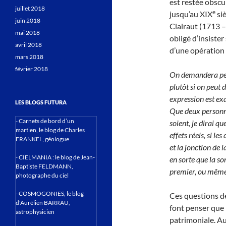
est restée obsc
juillet 2018
e
jusqu’au XIX
siè
juin 2018
Clairaut (1713 – 
mai 2018
obligé d’insister
avril 2018
d’une opération 
mars 2018
février 2018
On demandera peut
plutôt si on peut 
expression est ex
LES BLOGS FUTURA
Que deux personne
-
Carnets de bord d’un
soient, je dirai qu
martien, le blog de Charles
effets réels, si le
FRANKEL, géologue
et la jonction de 
-
CIELMANIA : le blog de Jean-
en sorte que la s
Baptiste FELDMANN,
premier, ou même
photographe du ciel
-
COSMOGONIES, le blog
Ces questions de
d'Aurélien BARRAU,
font penser que 
astrophysicien
patrimoniale. Au