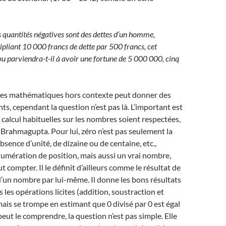
 quantités négatives sont des dettes d’un homme,
liant 10 000 francs de dette par 500 francs, cet
u parviendra-t-il à avoir une fortune de 5 000 000, cinq
mes mathématiques hors contexte peut donner des
ts, cependant la question n’est pas là. L’important est
e calcul habituelles sur les nombres soient respectées,
Brahmagupta. Pour lui, zéro n’est pas seulement la
bsence d’unité, de dizaine ou de centaine, etc.,
umération de position, mais aussi un vrai nombre,
t compter. Il le définit d’ailleurs comme le résultat de
d’un nombre par lui-même. Il donne les bons résultats
 les opérations licites (addition, soustraction et
mais se trompe en estimant que 0 divisé par 0 est égal
eut le comprendre, la question n’est pas simple. Elle