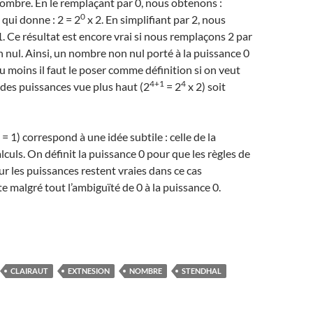
ombre. En le remplaçant par 0, nous obtenons :
0
e qui donne : 2 = 2
x 2. En simplifiant par 2, nous
1. Ce résultat est encore vrai si nous remplaçons 2 par
nul. Ainsi, un nombre non nul porté à la puissance 0
du moins il faut le poser comme définition si on veut
4+1
4
 des puissances vue plus haut (2
= 2
x 2) soit
= 1) correspond à une idée subtile : celle de la
lculs. On définit la puissance 0 pour que les règles de
ur les puissances restent vraies dans ce cas
este malgré tout l’ambiguïté de 0 à la puissance 0.
CLAIRAUT
EXTNESION
NOMBRE
STENDHAL