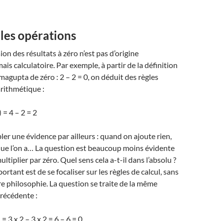
les opérations
ion des résultats à zéro n’est pas d’origine
is calculatoire. Par exemple, à partir de la définition
gupta de zéro : 2 – 2 = 0, on déduit des règles
arithmétique :
) = 4 – 2 = 2
ler une évidence par ailleurs : quand on ajoute rien,
que l’on a… La question est beaucoup moins évidente
tiplier par zéro. Quel sens cela a-t-il dans l’absolu ?
mportant est de se focaliser sur les règles de calcul, sans
re philosophie. La question se traite de la même
récédente :
 = 3 x 2 – 3 x 2 = 6 – 6 = 0.