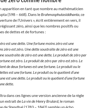
 apparition en tant que nombre au mathématicien
pta (598 – 668). Dans le
Brahmasphutasiddhanta
, ce
uverture de l’Univers », écrit entièrement en vers, il
 régissant zéro, ainsi que les nombres positifs ou
es de dettes et de fortunes :
éro est une dette.
Une fortune moins zéro est une
s zéro est zéro.
Une dette soustraite de zéro est une
ne soustraite de zéro est une dette.
Le produit de zéro par
ortune est zéro.
Le produit de zéro par zéro est zéro.
Le
ient de deux fortunes est une fortune.
Le produit ou le
dettes est une fortune.
Le produit ou le quotient d’une
tune est une dette.
Le produit ou le quotient d’une fortune
une dette.
ra dans ces lignes une version ancienne de la règle
 un extrait de
La vie de Henry Brulard
, le roman
e de Stendhal (1783 – 1842) semble un écho