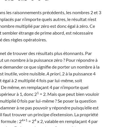
ns les raisonnements précédents, les nombres 2 et 3
placés par n’importe quels autres, le résultat n’est
nombre multiplié par zéro est donc égal à zéro. Ce
ut sembler étrange de prime abord, est nécessaire
té des règles opératoires.
et de trouver des résultats plus étonnants. Par
ut un nombre à la puissance zéro ? Pour répondre à
se demander ce que signifie de porter un nombre à la
t inutile, voire nuisible.
A priori
, 2 à la puissance 4
 égal à 2 multiplié 4 fois par lui-même, soit
2. De même, en remplaçant 4 par n’importe quel
1
périeur à 1, donc 2
= 2. Mais que peut bien vouloir
ultiplié 0 fois par lui-même ? Se poser la question
condamner à ne pas pouvoir y répondre puisqu’elle est
 il faut trouver un principe d’extension. La propriété
4+1
4
a formule : 2
= 2
x 2, valable en remplaçant 4 par