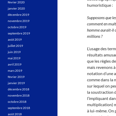
février 2020
humoristique :
janvier 2020
décembre 2019
Supposons que les
novembre 2019
comment en multip
octobre 2019
homme aurait-il o
septembre 2019
millions ?
août 2019
juillet 2019
L’usage des ter
juin 2019
résultats amusan
mai 2019
que les règles d
avril 2019
mais revenons à 
mars 2019
notation d’une a
février 2019
comme dans la n
janvier 2019
sur lequel on peu
décembre 2018
la soustraction 
novembre 2018
l’impliquant dans
octobre 2018
multiplication) 
septembre 2018
à lui-même. On p
août 2018