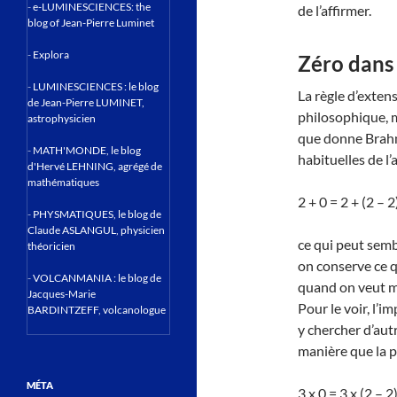
-
e-LUMINESCIENCES: the
de l’affirmer.
blog of Jean-Pierre Luminet
-
Explora
Zéro dans 
-
LUMINESCIENCES : le blog
La règle d’extens
de Jean-Pierre LUMINET,
philosophique, ma
astrophysicien
que donne Brahma
-
MATH'MONDE, le blog
habituelles de l’
d'Hervé LEHNING, agrégé de
mathématiques
2 + 0 = 2 + (2 – 2
-
PHYSMATIQUES, le blog de
Claude ASLANGUL, physicien
ce qui peut semb
théoricien
on conserve ce 
-
VOLCANMANIA : le blog de
quand on veut mul
Jacques-Marie
Pour le voir, l’i
BARDINTZEFF, volcanologue
y chercher d’aut
manière que la p
MÉTA
3 x 0 = 3 x (2 – 2)