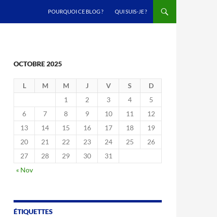
ALLER AU CONTENU
POURQUOI CE BLOG ?
QUI SUIS-JE ?
OCTOBRE 2025
L
M
M
J
V
S
D
1
2
3
4
5
6
7
8
9
10
11
12
13
14
15
16
17
18
19
20
21
22
23
24
25
26
27
28
29
30
31
« Nov
ÉTIQUETTES