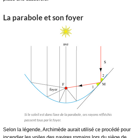
La parabole et son foyer
Si le soleil est dans l’axe de la parabole, ses rayons réfléchis
passent tous par le foyer.
Selon la légende, Archimède aurait utilisé ce procédé pour
incendier les voiles des navires romains lors du siège de