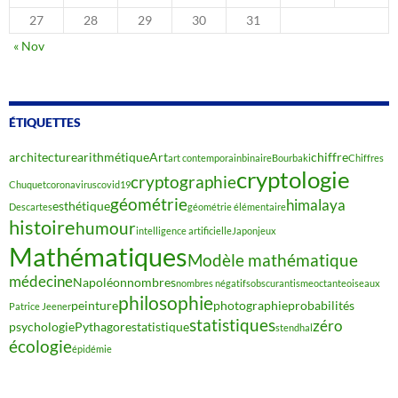
27
28
29
30
31
« Nov
ÉTIQUETTES
architecture
arithmétique
Art
chiffre
art contemporain
binaire
Bourbaki
Chiffres
cryptologie
cryptographie
Chuquet
coronavirus
covid19
géométrie
himalaya
esthétique
Descartes
géométrie élémentaire
histoire
humour
intelligence artificielle
Japon
jeux
Mathématiques
Modèle mathématique
médecine
Napoléon
nombres
nombres négatifs
obscurantisme
octante
oiseaux
philosophie
peinture
photographie
probabilités
Patrice Jeener
statistiques
zéro
psychologie
Pythagore
statistique
stendhal
écologie
épidémie