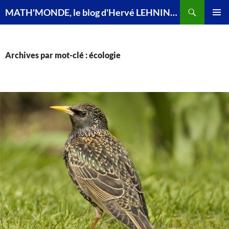
Recherche
MATH'MONDE, le blog d'Hervé LEHNING, agrégé de mathématiques
ALLER
MENU
AU
PRINCI
CONTENU
Archives par mot-clé : écologie