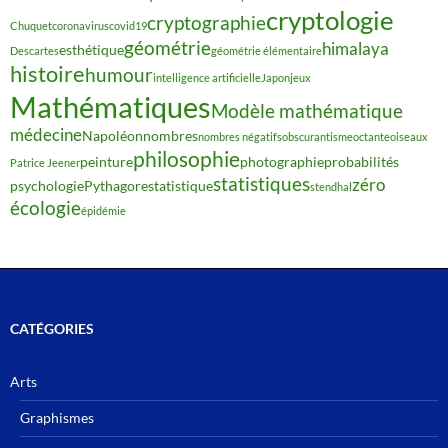
cryptologie
cryptographie
Chuquet
coronavirus
covid19
géométrie
himalaya
esthétique
Descartes
géométrie élémentaire
histoire
humour
intelligence artificielle
Japon
jeux
Mathématiques
Modèle mathématique
médecine
Napoléon
nombres
nombres négatifs
obscurantisme
octante
oiseaux
philosophie
peinture
photographie
probabilités
Patrice Jeener
statistiques
zéro
psychologie
Pythagore
statistique
stendhal
écologie
épidémie
CATÉGORIES
Arts
Graphismes