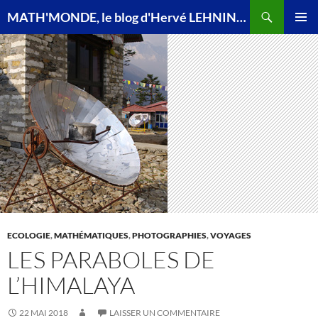
Recherche
MATH'MONDE, le blog d'Hervé LEHNING, agrégé de mathématiques
ALLER
MENU
AU
PRINCI
CONTENU
ECOLOGIE
,
MATHÉMATIQUES
,
PHOTOGRAPHIES
,
VOYAGES
LES PARABOLES DE
L’HIMALAYA
22 MAI 2018
LAISSER UN COMMENTAIRE