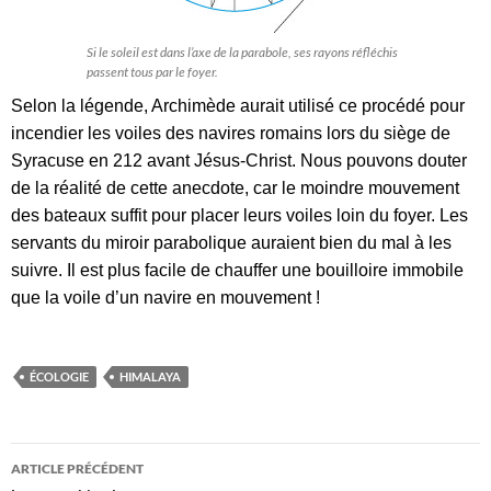
Si le soleil est dans l’axe de la parabole, ses rayons réfléchis
passent tous par le foyer.
Selon la légende, Archimède aurait utilisé ce procédé pour
incendier les voiles des navires romains lors du siège de
Syracuse en 212 avant Jésus-Christ. Nous pouvons douter
de la réalité de cette anecdote, car le moindre mouvement
des bateaux suffit pour placer leurs voiles loin du foyer. Les
servants du miroir parabolique auraient bien du mal à les
suivre. Il est plus facile de chauffer une bouilloire immobile
que la voile d’un navire en mouvement !
ÉCOLOGIE
HIMALAYA
Navigation
ARTICLE PRÉCÉDENT