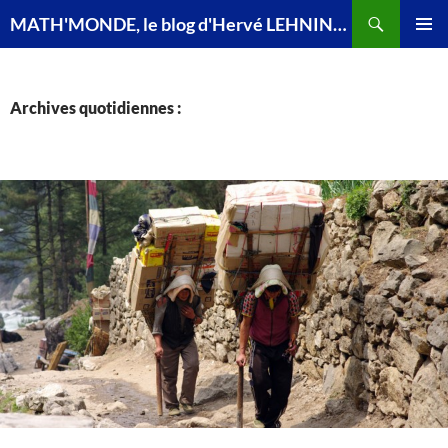
Recherche
MATH'MONDE, le blog d'Hervé LEHNING, agrégé de mathématiques
ALLER
MENU
AU
PRINCI
CONTENU
Archives quotidiennes :