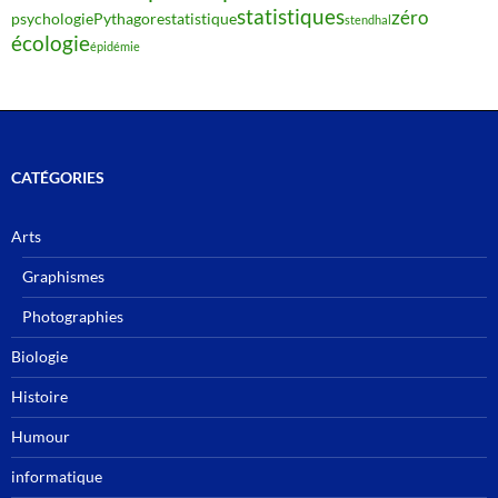
statistiques
zéro
psychologie
Pythagore
statistique
stendhal
écologie
épidémie
CATÉGORIES
Arts
Graphismes
Photographies
Biologie
Histoire
Humour
informatique