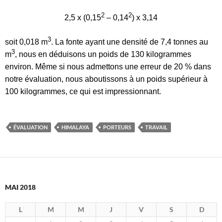
2
2
2,5 x (0,15
– 0,14
) x 3,14
3
soit 0,018 m
. La fonte ayant une densité de 7,4 tonnes au
3
m
, nous en déduisons un poids de 130 kilogrammes
environ. Même si nous admettons une erreur de 20 % dans
notre évaluation, nous aboutissons à un poids supérieur à
100 kilogrammes, ce qui est impressionnant.
ÉVALUATION
HIMALAYA
PORTEURS
TRAVAIL
MAI 2018
L
M
M
J
V
S
D