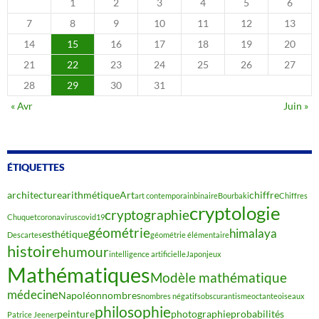
1
2
3
4
5
6
7
8
9
10
11
12
13
14
15
16
17
18
19
20
21
22
23
24
25
26
27
28
29
30
31
« Avr
Juin »
ÉTIQUETTES
architecture
arithmétique
Art
chiffre
art contemporain
binaire
Bourbaki
Chiffres
cryptologie
cryptographie
Chuquet
coronavirus
covid19
géométrie
himalaya
esthétique
Descartes
géométrie élémentaire
histoire
humour
intelligence artificielle
Japon
jeux
Mathématiques
Modèle mathématique
médecine
Napoléon
nombres
nombres négatifs
obscurantisme
octante
oiseaux
philosophie
peinture
photographie
probabilités
Patrice Jeener