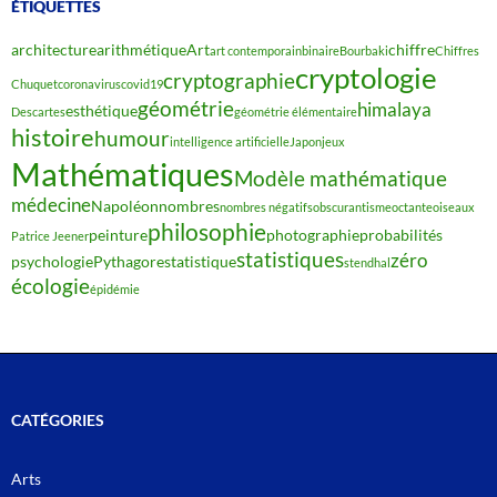
ÉTIQUETTES
architecture
arithmétique
Art
chiffre
art contemporain
binaire
Bourbaki
Chiffres
cryptologie
cryptographie
Chuquet
coronavirus
covid19
géométrie
himalaya
esthétique
Descartes
géométrie élémentaire
histoire
humour
intelligence artificielle
Japon
jeux
Mathématiques
Modèle mathématique
médecine
Napoléon
nombres
nombres négatifs
obscurantisme
octante
oiseaux
philosophie
peinture
photographie
probabilités
Patrice Jeener
statistiques
zéro
psychologie
Pythagore
statistique
stendhal
écologie
épidémie
CATÉGORIES
Arts