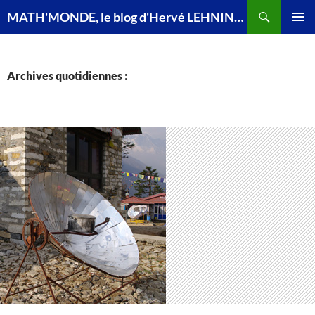
Recherche
MATH'MONDE, le blog d'Hervé LEHNING, agrégé de mathématiques
ALLER
MENU
AU
PRINCI
CONTENU
Archives quotidiennes :