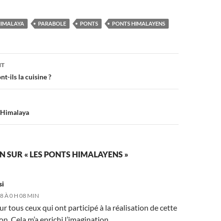
IMALAYA
PARABOLE
PONTS
PONTS HIMALAYENS
on
NT
t-ils la cuisine ?
l’Himalaya
N SUR « LES PONTS HIMALAYENS »
si
8 À 0 H 08 MIN
r tous ceux qui ont participé à la réalisation de cette
on. Cela m’a enrichi l’imagination