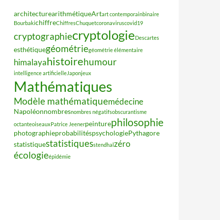
architecture
arithmétique
Art
art contemporain
binaire
chiffre
Bourbaki
Chiffres
Chuquet
coronavirus
covid19
cryptologie
cryptographie
Descartes
géométrie
esthétique
géométrie élémentaire
histoire
humour
himalaya
intelligence artificielle
Japon
jeux
Mathématiques
Modèle mathématique
médecine
Napoléon
nombres
nombres négatifs
obscurantisme
philosophie
peinture
octante
oiseaux
Patrice Jeener
photographie
probabilités
psychologie
Pythagore
statistiques
zéro
statistique
stendhal
écologie
épidémie