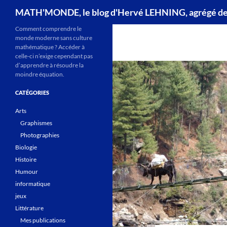
Recherche
MATH'MONDE, le blog d'Hervé LEHNING, agrégé d
Comment comprendre le
monde moderne sans culture
mathématique ? Accéder à
celle-ci n’exige cependant pas
d’apprendre à résoudre la
moindre équation.
CATÉGORIES
Arts
Graphismes
Photographies
Biologie
Histoire
Humour
informatique
jeux
Littérature
Mes publications