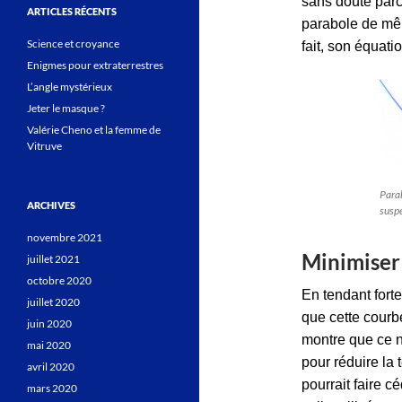
sans doute parc
ARTICLES RÉCENTS
parabole de mê
Science et croyance
fait, son équati
Enigmes pour extraterrestres
L’angle mystérieux
Jeter le masque ?
Valérie Cheno et la femme de
Vitruve
Parab
ARCHIVES
susp
novembre 2021
Minimiser 
juillet 2021
octobre 2020
En tendant forte
juillet 2020
que cette courb
juin 2020
montre que ce n
mai 2020
pour réduire la 
avril 2020
pourrait faire c
mars 2020