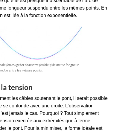
e qu’elle est presque indiscernable de l’arc de
me longueur suspendu entre les mêmes points. En
on est liée à la fonction exponentielle.
ole (en rouge) et chaînette (en bleu) de même longueur
endue entre les mêmes points.
la tension
ment les câbles soutenant le pont, il serait possible
e se confonde avec une droite. L’observation
’est jamais le cas. Pourquoi ? Tout simplement
tension exercée aux extrémités qui, à terme,
éder le pont. Pour la minimiser, la forme idéale est