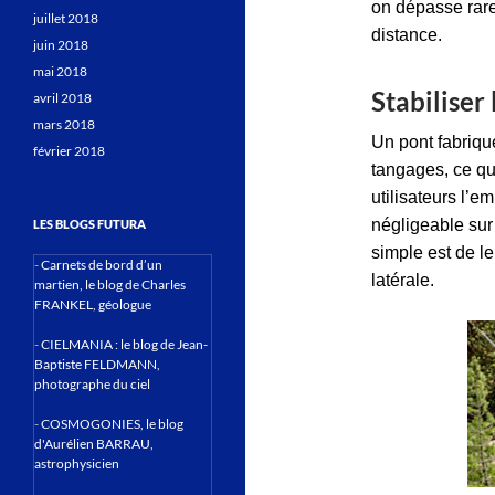
on dépasse rare
juillet 2018
distance.
juin 2018
mai 2018
Stabiliser
avril 2018
mars 2018
Un pont fabriqu
février 2018
tangages, ce qu
utilisateurs l’
négligeable sur 
LES BLOGS FUTURA
simple est de le
-
Carnets de bord d’un
latérale.
martien, le blog de Charles
FRANKEL, géologue
-
CIELMANIA : le blog de Jean-
Baptiste FELDMANN,
photographe du ciel
-
COSMOGONIES, le blog
d'Aurélien BARRAU,
astrophysicien