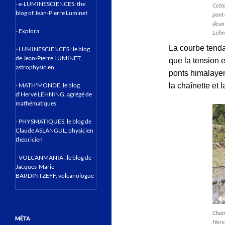
-
e-LUMINESCIENCES: the
Cette
blog of Jean-Pierre Luminet
pont 
deux
-
Explora
Lehn
La courbe tenda
-
LUMINESCIENCES : le blog
de Jean-Pierre LUMINET,
que la tension 
astrophysicien
ponts himalayen
-
MATH'MONDE, le blog
la chaînette et 
d'Hervé LEHNING, agrégé de
mathématiques
-
PHYSMATIQUES, le blog de
Claude ASLANGUL, physicien
théoricien
-
VOLCANMANIA : le blog de
Jacques-Marie
BARDINTZEFF, volcanologue
Chaîn
MÉTA
Herv