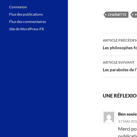
Connexion
Flux des publications
CHAÎNETTE
H
Flux des commentaires
Site de WordPress-FR
Navigati
ARTICLE PRÉCÉDE
des
Les philosophes fon
articles
ARTICLE SUIVANT
Les paraboles de 
UNE RÉFLEXIO
Ben souis
17 MAI 201
Merci pou
publicati