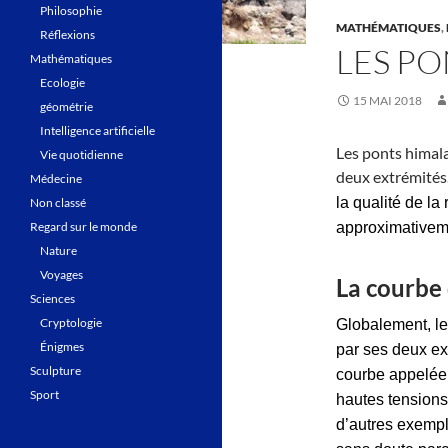
Philosophie
MATHÉMATIQUES
,
Réflexions
LES P
Mathématiques
Ecologie
15 MAI 2018
géométrie
Intelligence artificielle
Les ponts himal
Vie quotidienne
deux extrémités
Médecine
la qualité de la
Non classé
Regard sur le monde
approximativeme
Nature
Voyages
La courbe
Sciences
Cryptologie
Globalement, l
Énigmes
par ses deux ext
Sculpture
courbe appelée 
Sport
hautes tensions
d’autres exemple