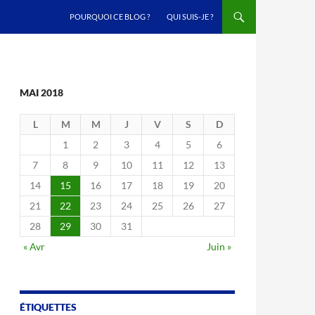
ALLER AU CONTENU
POURQUOI CE BLOG ?
QUI SUIS-JE ?
MAI 2018
L
M
M
J
V
S
D
1
2
3
4
5
6
7
8
9
10
11
12
13
14
15
16
17
18
19
20
21
22
23
24
25
26
27
28
29
30
31
« Avr
Juin »
ÉTIQUETTES