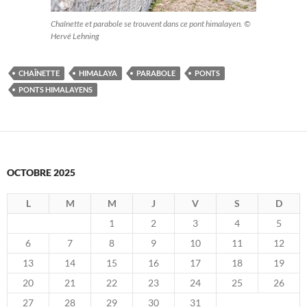
Chaînette et parabole se trouvent dans ce pont himalayen. ©
Hervé Lehning
CHAÎNETTE
HIMALAYA
PARABOLE
PONTS
PONTS HIMALAYENS
OCTOBRE 2025
L
M
M
J
V
S
D
1
2
3
4
5
6
7
8
9
10
11
12
13
14
15
16
17
18
19
20
21
22
23
24
25
26
27
28
29
30
31