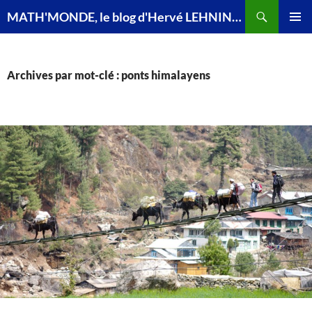
Recherche
MATH'MONDE, le blog d'Hervé LEHNING, agrégé de mathématiques
ALLER
MENU
AU
PRINCI
CONTENU
Archives par mot-clé : ponts himalayens