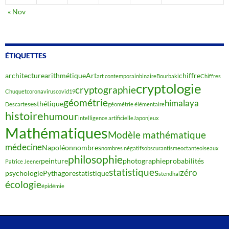
« Nov
ÉTIQUETTES
architecture
arithmétique
Art
chiffre
art contemporain
binaire
Bourbaki
Chiffres
cryptologie
cryptographie
Chuquet
coronavirus
covid19
géométrie
himalaya
esthétique
Descartes
géométrie élémentaire
histoire
humour
intelligence artificielle
Japon
jeux
Mathématiques
Modèle mathématique
médecine
Napoléon
nombres
nombres négatifs
obscurantisme
octante
oiseaux
philosophie
peinture
photographie
probabilités
Patrice Jeener
statistiques
zéro
psychologie
Pythagore
statistique
stendhal
écologie
épidémie