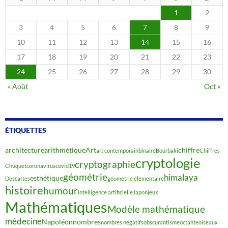
1
2
3
4
5
6
7
8
9
10
11
12
13
14
15
16
17
18
19
20
21
22
23
24
25
26
27
28
29
30
« Août
Oct »
ÉTIQUETTES
architecture
arithmétique
Art
chiffre
art contemporain
binaire
Bourbaki
Chiffres
cryptologie
cryptographie
Chuquet
coronavirus
covid19
géométrie
himalaya
esthétique
Descartes
géométrie élémentaire
histoire
humour
intelligence artificielle
Japon
jeux
Mathématiques
Modèle mathématique
médecine
Napoléon
nombres
nombres négatifs
obscurantisme
octante
oiseaux