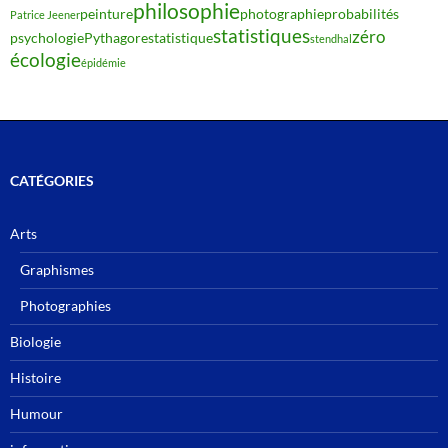
philosophie
peinture
photographie
probabilités
Patrice Jeener
statistiques
zéro
psychologie
Pythagore
statistique
stendhal
écologie
épidémie
CATÉGORIES
Arts
Graphismes
Photographies
Biologie
Histoire
Humour