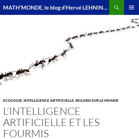
Recherche
MATH'MONDE, le blog d'Hervé LEHNING, agrégé de mathématiques
ALLER
MENU
AU
PRINCI
CONTENU
ECOLOGIE
,
INTELLIGENCE ARTIFICIELLE
,
REGARD SUR LE MONDE
L’INTELLIGENCE
ARTIFICIELLE ET LES
FOURMIS