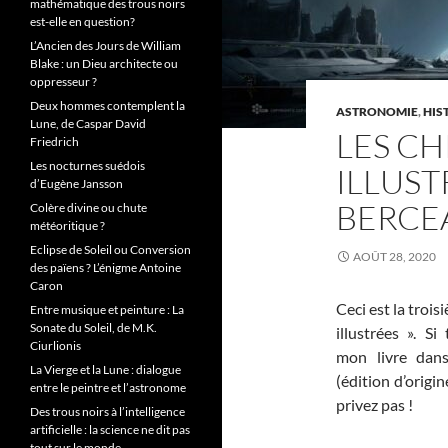
mathématique des trous noirs
est-elle en question?
L’Ancien des Jours de William
Blake : un Dieu architecte ou
oppresseur ?
Deux hommes contemplent la
ASTRONOMIE
,
HIS
Lune, de Caspar David
LES CH
Friedrich
Les nocturnes suédois
ILLUSTR
d’Eugène Jansson
BERCE
Colère divine ou chute
météoritique ?
Eclipse de Soleil ou Conversion
AOÛT 28, 2020
des païens ? L’énigme Antoine
Caron
Ceci est la troi
Entre musique et peinture : La
Sonate du Soleil, de M.K.
illustrées ». S
Ciurlionis
mon livre dans
La Vierge et la Lune : dialogue
(édition d’orig
entre le peintre et l’astronome
privez pas !
Des trous noirs à l’intelligence
artificielle : la science ne dit pas
tout sur le monde