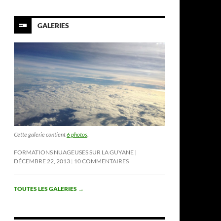
GALERIES
Cette galerie contient
6 photos
.
FORMATIONS NUAGEUSES SUR LA GUYANE
DÉCEMBRE 22, 2013
10 COMMENTAIRES
TOUTES LES GALERIES
→