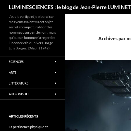
Recherche
LUMINESCIENCES : le blog de Jean-Pierre LUMINET,
J’eus le vertige et je pleurai car
mes yeux avaient vu cet objet
secret et conjectural dont les
hommes usurpent le nom, mais
qu’aucun homme n’a regardé :
Archives par mo
l’inconcevable univers. Jorge
Luis Borges, L’Aleph (1949)
SCIENCES
ARTS
LITTÉRATURE
AUDIOVISUEL
ARTICLES RÉCENTS
La pertinence physique et