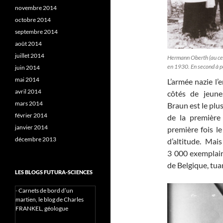
novembre 2014
octobre 2014
septembre 2014
août 2014
juillet 2014
Hermann Oberth (au cent
en 1930. En second à pa
juin 2014
mai 2014
L’armée nazie l’e
avril 2014
côtés de jeune
mars 2014
Braun est le plus
février 2014
de la première 
janvier 2014
première fois le
décembre 2013
d’altitude. Mai
3 000 exemplair
de Belgique, tuan
LES BLOGS FUTURA-SCIENCES
-
Carnets de bord d’un
martien, le blog de Charles
FRANKEL, géologue