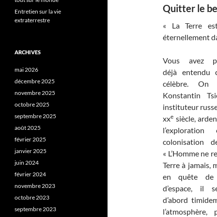
Quitter le b
Entretien sur la vie
extraterrestre
« La Terre es
éternellement d
ARCHIVES
Vous avez pr
mai 2026
déjà entendu 
décembre 2025
célèbre. On
novembre 2025
Konstantin Tsi
octobre 2025
instituteur russ
septembre 2025
e
xx
siècle, arden
août 2025
l’exploratio
février 2025
colonisation d
janvier 2025
« L’Homme ne re
juin 2024
Terre à jamais, 
février 2024
en quête de 
novembre 2023
d’espace, il 
octobre 2023
d’abord timide
septembre 2023
l’atmosphère, 