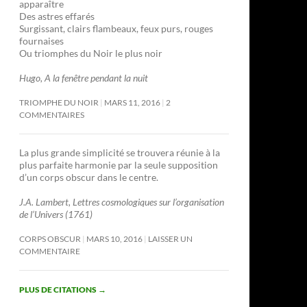
apparaître
Des astres effarés
Surgissant, clairs flambeaux, feux purs, rouges
fournaises
Ou triomphes du Noir le plus noir
Hugo, A la fenêtre pendant la nuit
TRIOMPHE DU NOIR
MARS 11, 2016
2
COMMENTAIRES
La plus grande simplicité se trouvera réunie à la
plus parfaite harmonie par la seule supposition
d’un corps obscur dans le centre.
J.A. Lambert, Lettres cosmologiques sur l’organisation
de l’Univers (1761)
CORPS OBSCUR
MARS 10, 2016
LAISSER UN
COMMENTAIRE
PLUS DE CITATIONS
→