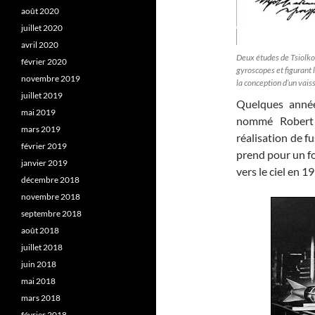
août 2020
juillet 2020
avril 2020
Deux études de Tsiolko
février 2020
gyroscopes et figurant 
novembre 2019
la conception d’un vai
juillet 2019
Quelques année
mai 2019
nommé Robert 
mars 2019
réalisation de fu
février 2019
prend pour un fo
janvier 2019
vers le ciel en 1
décembre 2018
novembre 2018
septembre 2018
août 2018
juillet 2018
juin 2018
mai 2018
mars 2018
février 2018