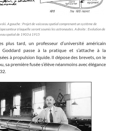
vski. A gauche : Projet de vaisseau spatial comprenant un système de
l’apesanteur à laquelle seront soumis les astronautes. A droite : Evolution de
sseau spatial de 1903 à 1915
s plus tard, un professeur d’université américain
Goddard passe à la pratique et s’attache à la
sées à propulsion liquide. Il dépose des brevets, on le
u, sa première fusée s’élève néanmoins avec élégance
932.