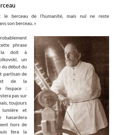
erceau
t le berceau de l’humanité, mais nul ne reste
ans son berceau. »
obablement
cette phrase
 la doit à
olkovski, un
e du début du
t partisan de
n et de la
e l’espace :
stera pas sur
mais, toujours
lumière et
se hasardera
ment hors de
puis fera la