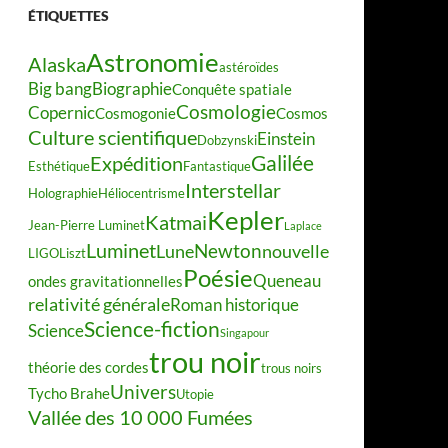
ÉTIQUETTES
Astronomie
Alaska
astéroïdes
Big bang
Biographie
Conquête spatiale
Cosmologie
Copernic
Cosmogonie
Cosmos
Culture scientifique
Einstein
Dobzynski
Galilée
Expédition
Esthétique
Fantastique
Interstellar
Holographie
Héliocentrisme
Kepler
Katmai
Jean-Pierre Luminet
Laplace
Luminet
Newton
Lune
nouvelle
LIGO
Liszt
Poésie
Queneau
ondes gravitationnelles
relativité générale
Roman historique
Science-fiction
Science
Singapour
trou noir
théorie des cordes
trous noirs
Univers
Tycho Brahe
Utopie
Vallée des 10 000 Fumées