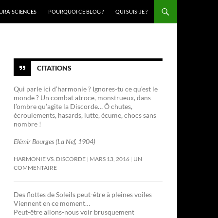
URA-SCIENCES
POURQUOI CE BLOG ?
QUI SUIS-JE ?
CITATIONS
Qui parle ici d’harmonie ? Ignores-tu ce qu’est le
monde ? Un combat atroce, monstrueux, dans
l’ombre qu’agite la Discorde… Ô chutes,
écroulements, hasards, lutte, écume, chocs sans
nombre !
Elémir Bourges (La Nef, 1904)
HARMONIE VS. DISCORDE
MARS 13, 2016
UN
COMMENTAIRE
Des flottes de Soleils peut-être à pleines voiles
Viennent en ce moment…
Peut-être allons-nous voir brusquement