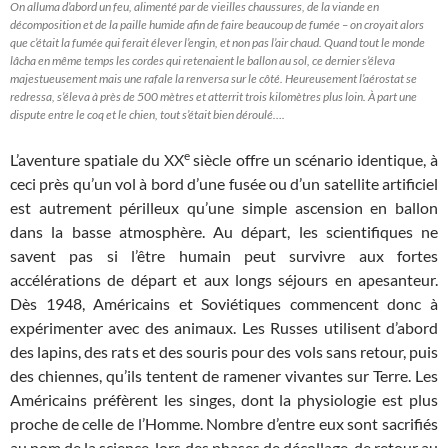
On alluma d’abord un feu, alimenté par de vieilles chaussures, de la viande en
décomposition et de la paille humide afin de faire beaucoup de fumée – on croyait alors
que c’était la fumée qui ferait élever l’engin, et non pas l’air chaud. Quand tout le monde
lâcha en même temps les cordes qui retenaient le ballon au sol, ce dernier s’éleva
majestueusement mais une rafale la renversa sur le côté. Heureusement l’aérostat se
redressa, s’éleva à près de 500 mètres et atterrit trois kilomètres plus loin. À part une
dispute entre le coq et le chien, tout s’était bien déroulé….
e
L’aventure spatiale du XX
siècle offre un scénario identique, à
ceci près qu’un vol à bord d’une fusée ou d’un satellite artificiel
est autrement périlleux qu’une simple ascension en ballon
dans la basse atmosphère. Au départ, les scientifiques ne
savent pas si l’être humain peut survivre aux fortes
accélérations de départ et aux longs séjours en apesanteur.
Dès 1948, Américains et Soviétiques commencent donc à
expérimenter avec des animaux. Les Russes utilisent d’abord
des lapins, des rats et des souris pour des vols sans retour, puis
des chiennes, qu’ils tentent de ramener vivantes sur Terre. Les
Américains préfèrent les singes, dont la physiologie est plus
proche de celle de l’Homme. Nombre d’entre eux sont sacrifiés
au nom de la science, lors des phases de décollage, de retour au