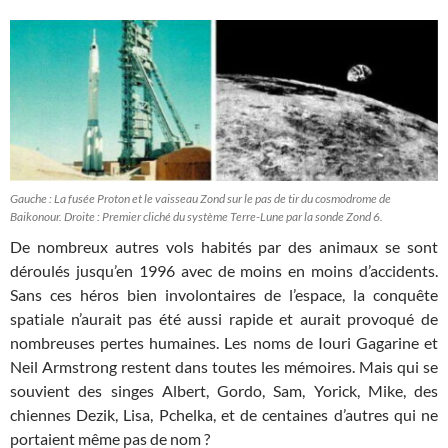
Gauche : La fusée Proton et le vaisseau Zond sur le pas de tir du cosmodrome de
Baikonour. Droite : Premier cliché du système Terre-Lune par la sonde Zond 6.
De nombreux autres vols habités par des animaux se sont
déroulés jusqu’en 1996 avec de moins en moins d’accidents.
Sans ces héros bien involontaires de l’espace, la conquête
spatiale n’aurait pas été aussi rapide et aurait provoqué de
nombreuses pertes humaines. Les noms de Iouri Gagarine et
Neil Armstrong restent dans toutes les mémoires. Mais qui se
souvient des singes Albert, Gordo, Sam, Yorick, Mike, des
chiennes Dezik, Lisa, Pchelka, et de centaines d’autres qui ne
portaient même pas de nom ?