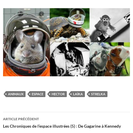
ANIMAUX
ESPACE
HECTOR
LAÏKA
STRELKA
Navigation
ARTICLE PRÉCÉDENT
des
Les Chroniques de l’espace illustrées (5) : De Gagarine à Kennedy