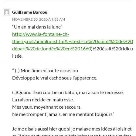
Guillaume Bardou
NOVEMBRE 30, 2020 À 9:36 AM
“Un animal dans la lune”
http://www.la-fontaine-ch-
thierry.net/animlune.htm#:~:text=Le%20point%20de%20
départ%20de,fondée%20en%201660
)%20était%20ridicu
lisée.
” (..) Mon âme en toute occasion
Développe le vrai caché sous l’apparence.
(..)Quand l’eau courbe un bâton, ma raison le redresse,
La raison décide en maîtresse.
Mes yeux, moyennant ce secours,
Ne me trompent jamais, en me mentant toujours”
Je me disais aussi hier que si je malaxe mes idées à loisir et
qu’il n’en sort jamais aucun éclaircissement, c’est peut être