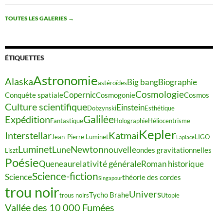
TOUTES LES GALERIES
→
ÉTIQUETTES
Astronomie
Alaska
Big bang
Biographie
astéroïdes
Cosmologie
Copernic
Conquête spatiale
Cosmogonie
Cosmos
Culture scientifique
Einstein
Dobzynski
Esthétique
Galilée
Expédition
Fantastique
Holographie
Héliocentrisme
Kepler
Interstellar
Katmai
Jean-Pierre Luminet
LIGO
Laplace
Luminet
Newton
Lune
nouvelle
ondes gravitationnelles
Liszt
Poésie
relativité générale
Queneau
Roman historique
Science-fiction
Science
théorie des cordes
Singapour
trou noir
Univers
Tycho Brahe
trous noirs
Utopie
Vallée des 10 000 Fumées