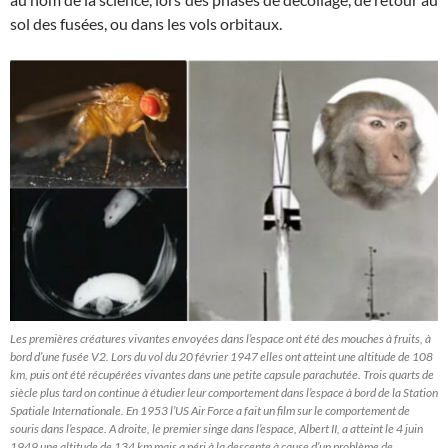
sol des fusées, ou dans les vols orbitaux.
Les premières créatures vivantes envoyées dans l’espace ont été des mouches à fruits, à
bord d’une fusée V2. Lors du vol du 20 février 1947 elles ont atteint une altitude de 108
km, puis ont été récupérées vivantes dans une petite capsule parachutée. Trois quarts de
siècle plus tard on continue à étudier leur comportement dans l’espace à bord de la Station
Spatiale Internationale. En 1953 l’US Air Force a fait un film sur le comportement de
souris dans l’espace. A droite, le premier singe dans l’espace, Albert II, a atteint le 4 juin
1949 une altitude de 134 km mais a péri à la descente à cause d’un problème de