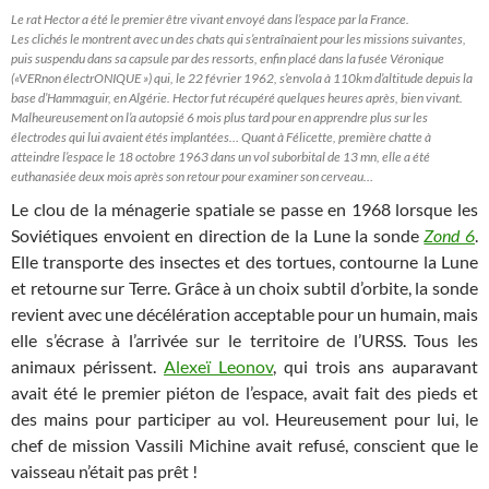
Le rat Hector a été le premier être vivant envoyé dans l’espace par la France.
Les clichés le montrent avec un des chats qui s’entraînaient pour les missions suivantes,
puis suspendu dans sa capsule par des ressorts, enfin placé dans la fusée Véronique
(«VERnon électrONIQUE ») qui, le 22 février 1962, s’envola à 110km d’altitude depuis la
base d’Hammaguir, en Algérie. Hector fut récupéré quelques heures après, bien vivant.
Malheureusement on l’a autopsié 6 mois plus tard pour en apprendre plus sur les
électrodes qui lui avaient étés implantées… Quant à Félicette, première chatte à
atteindre l’espace le 18 octobre 1963 dans un vol suborbital de 13 mn, elle a été
euthanasiée deux mois après son retour pour examiner son cerveau…
Le clou de la ménagerie spatiale se passe en 1968 lorsque les
Soviétiques envoient en direction de la Lune la sonde
Zond 6
.
Elle transporte des insectes et des tortues, contourne la Lune
et retourne sur Terre. Grâce à un choix subtil d’orbite, la sonde
revient avec une décélération acceptable pour un humain, mais
elle s’écrase à l’arrivée sur le territoire de l’URSS. Tous les
animaux périssent.
Alexeï Leonov
, qui trois ans auparavant
avait été le premier piéton de l’espace, avait fait des pieds et
des mains pour participer au vol. Heureusement pour lui, le
chef de mission Vassili Michine avait refusé, conscient que le
vaisseau n’était pas prêt !