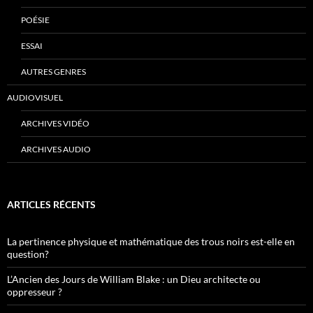
POÉSIE
ESSAI
AUTRES GENRES
AUDIOVISUEL
ARCHIVES VIDÉO
ARCHIVES AUDIO
ARTICLES RÉCENTS
La pertinence physique et mathématique des trous noirs est-elle en
question?
L’Ancien des Jours de William Blake : un Dieu architecte ou
oppresseur ?