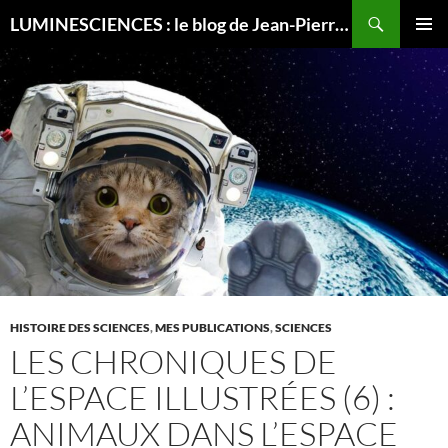
Recherche
LUMINESCIENCES : le blog de Jean-Pierre LUMINET, astrophysicien
ALLER
MENU
AU
PRINCI
CONTENU
HISTOIRE DES SCIENCES
,
MES PUBLICATIONS
,
SCIENCES
LES CHRONIQUES DE
L’ESPACE ILLUSTRÉES (6) :
ANIMAUX DANS L’ESPACE