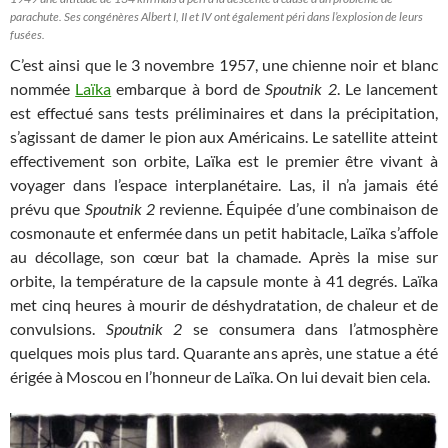
parachute. Ses congénères Albert I, II et IV ont également péri dans l’explosion de leurs
fusées.
C’est ainsi que le 3 novembre 1957, une chienne noir et blanc
nommée
Laïka
embarque à bord de
Spoutnik 2
. Le lancement
est effectué sans tests préliminaires et dans la précipitation,
s’agissant de damer le pion aux Américains. Le satellite atteint
effectivement son orbite, Laïka est le premier être vivant à
voyager dans l’espace interplanétaire. Las, il n’a jamais été
prévu que
Spoutnik 2
revienne. Équipée d’une combinaison de
cosmonaute et enfermée dans un petit habitacle, Laïka s’affole
au décollage, son cœur bat la chamade. Après la mise sur
orbite, la température de la capsule monte à 41 degrés. Laïka
met cinq heures à mourir de déshydratation, de chaleur et de
convulsions.
Spoutnik 2
se consumera dans l’atmosphère
quelques mois plus tard. Quarante ans après, une statue a été
érigée à Moscou en l’honneur de Laïka. On lui devait bien cela.