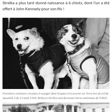
Strelka a plus tard donné naissance à 6 chiots, dont l’un a été
offert à John Kennedy pour son fils !
Premières créatures vivantes à voyager dans l’espace et à revenir sur Terre lors du vol de
Spoutnik 5 du 19 août 1960, Belka et Strelka sont devenues héros nationaux de l’URSS.