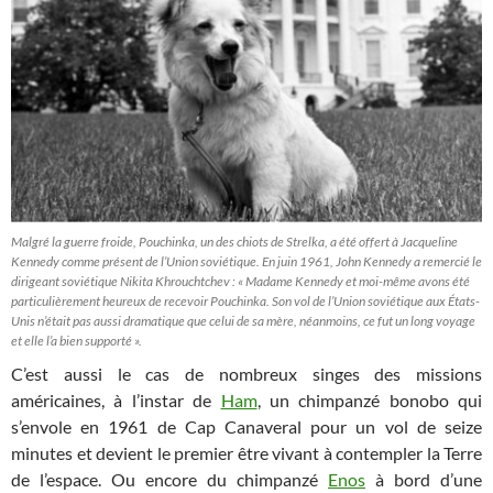
Malgré la guerre froide, Pouchinka, un des chiots de Strelka, a été offert à Jacqueline
Kennedy comme présent de l’Union soviétique. En juin 1961, John Kennedy a remercié le
dirigeant soviétique Nikita Khrouchtchev : « Madame Kennedy et moi-même avons été
particulièrement heureux de recevoir Pouchinka. Son vol de l’Union soviétique aux États-
Unis n’était pas aussi dramatique que celui de sa mère, néanmoins, ce fut un long voyage
et elle l’a bien supporté ».
C’est aussi le cas de nombreux singes des missions
américaines, à l’instar de
Ham
, un chimpanzé bonobo qui
s’envole en 1961 de Cap Canaveral pour un vol de seize
minutes et devient le premier être vivant à contempler la Terre
de l’espace. Ou encore du chimpanzé
Enos
à bord d’une