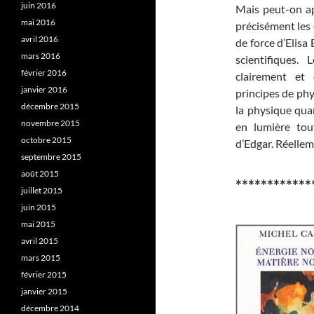
juin 2016
Mais peut-on ap
mai 2016
précisément les é
avril 2016
de force d’Elisa 
mars 2016
scientifiques.
février 2016
clairement et
janvier 2016
principes de phy
décembre 2015
la physique qua
novembre 2015
en lumière tou
octobre 2015
d’Edgar. Réellem
septembre 2015
août 2015
************
juillet 2015
juin 2015
mai 2015
avril 2015
mars 2015
février 2015
janvier 2015
décembre 2014