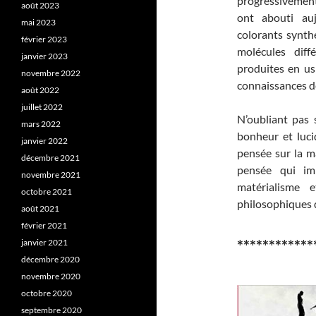
progressivement 
août 2023
ont abouti auj
mai 2023
colorants synthé
février 2023
molécules diff
janvier 2023
produites en us
novembre 2022
connaissances de
août 2022
juillet 2022
N’oubliant pas 
mars 2022
bonheur et luci
janvier 2022
pensée sur la m
décembre 2021
pensée qui imp
novembre 2021
matérialisme e
octobre 2021
philosophiques d
août 2021
février 2021
************
janvier 2021
décembre 2020
novembre 2020
octobre 2020
septembre 2020