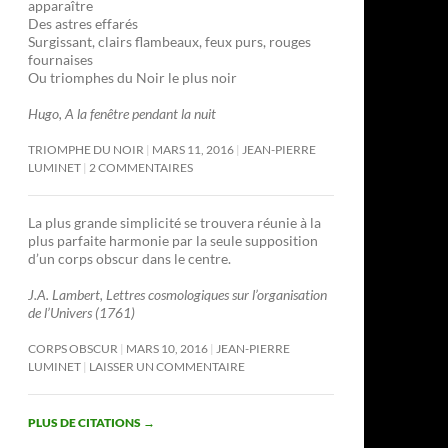
apparaître
Des astres effarés
Surgissant, clairs flambeaux, feux purs, rouges
fournaises
Ou triomphes du Noir le plus noir
Hugo, A la fenêtre pendant la nuit
TRIOMPHE DU NOIR
MARS 11, 2016
JEAN-PIERRE
LUMINET
2 COMMENTAIRES
La plus grande simplicité se trouvera réunie à la
plus parfaite harmonie par la seule supposition
d’un corps obscur dans le centre.
J.A. Lambert, Lettres cosmologiques sur l’organisation
de l’Univers (1761)
CORPS OBSCUR
MARS 10, 2016
JEAN-PIERRE
LUMINET
LAISSER UN COMMENTAIRE
PLUS DE CITATIONS
→