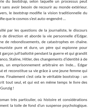
orie du
bootstrap
, selon laquelle un processus peut
ir sans avoir besoin de recourir au monde extérieur.
vers, le
bootstrap
modifie la vision traditionnelle du
ifie que le cosmos s’est auto-engendré …
llé par les questions de la journaliste, le discours
e de direction et aborde la vie personnelle d’Edgar.
eine de rebondissements, de catastrophes en chaîne.
uniste pure et dure, un père qui espionne pour
 garçon juif ballotté pendant la guerre et qui grandit
anco, Staline, Hitler, des changements d’identité à de
ises, un emprisonnement arbitraire en Inde… Edgar
sé et reconstitue sa vie grâce à une jeune femme qui
e. Finalement c’est cela le véritable bootstrap : un
rit tout seul, et qui est en même temps le livre des
 Gunzig !
oman très particulier, où histoire et considérations
orment la toile de fond d’un suspense psychologique.