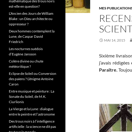
mathématique des trous noirs
est-elle en question?
MES PUBLICATION
L’Ancien des Jours de William
RECENS
Blake : un Dieu architecte ou
oppresseur ?
SCIENT
Deux hommes contemplent la
Lune, de Caspar David
MAI 14, 2015
Friedrich
Les nocturnes suédois
d’Eugène Jansson
Sixième livraiso
Colère divine ou chute
j’avais rédigée
météoritique ?
Paraître.
Toujou
Eclipse de Soleil ou Conversion
des païens ? L’énigme Antoine
Caron
Entre musique et peinture : La
Sonate du Soleil, de M.K.
Ciurlionis
La Vierge et la Lune : dialogue
entre le peintre et l’astronome
Des trous noirs à l’intelligence
artificielle : la science ne dit pas
tout sur le monde