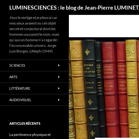
Recherche
LUMINESCIENCES : le blog de Jean-Pierre LUMINET,
J’eus le vertige et je pleurai car
mes yeux avaient vu cet objet
secret et conjectural dont les
hommes usurpent le nom, mais
qu’aucun homme n’a regardé :
l’inconcevable univers. Jorge
Luis Borges, L’Aleph (1949)
SCIENCES
ARTS
LITTÉRATURE
AUDIOVISUEL
ARTICLES RÉCENTS
La pertinence physique et