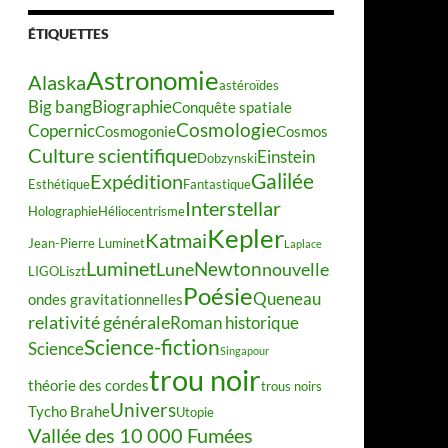
ÉTIQUETTES
Astronomie
Alaska
astéroïdes
Big bang
Biographie
Conquête spatiale
Cosmologie
Copernic
Cosmogonie
Cosmos
Culture scientifique
Einstein
Dobzynski
Galilée
Expédition
Esthétique
Fantastique
Interstellar
Holographie
Héliocentrisme
Kepler
Katmai
Jean-Pierre Luminet
Laplace
Luminet
Newton
Lune
nouvelle
LIGO
Liszt
Poésie
Queneau
ondes gravitationnelles
relativité générale
Roman historique
Science-fiction
Science
Singapour
trou noir
théorie des cordes
trous noirs
Univers
Tycho Brahe
Utopie
Vallée des 10 000 Fumées