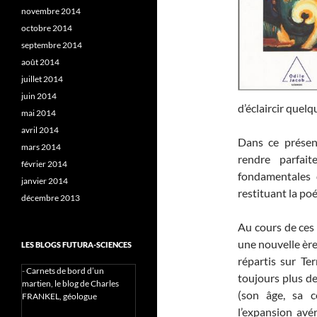
novembre 2014
octobre 2014
septembre 2014
août 2014
juillet 2014
juin 2014
d’éclaircir quelq
mai 2014
avril 2014
Dans ce présen
mars 2014
rendre parfai
février 2014
fondamentales 
janvier 2014
restituant la poé
décembre 2013
Au cours de ces 
une nouvelle ère 
LES BLOGS FUTURA-SCIENCES
répartis sur Te
-
Carnets de bord d’un
toujours plus d
martien, le blog de Charles
(son âge, sa c
FRANKEL, géologue
l’expansion avér