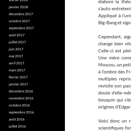
élabore la thé
janvier 2018
s’auto-entreten
décembre 2017
Appliqué à l’uni
octobre 2017
Big-Bang et sign
septembre 2017
août 2017
Cependant, aigui
juillet 2017
change bien vit
juin 2017
Celle-ci est pl
mai 2017
Une mère comm
avril 2017
Moscou, un petit
mars 2017
à l’ombre des Fr
février 2017
multiples repr
janvier 2017
revisite son pas
décembre 2016
doute d’elle-mêm
novembre 2016
bouquin qui s’éc
octobre 2016
origines d’Edgar
septembre 2016
août 2016
Voici donc un r
juillet 2016
scientifiques f