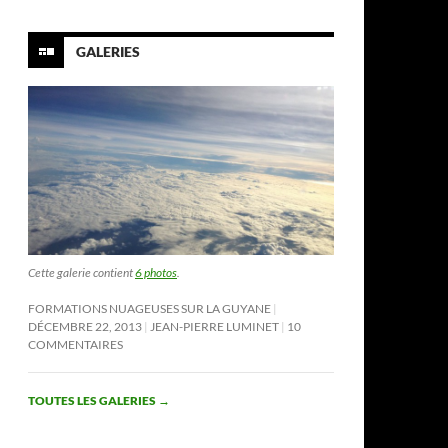
GALERIES
Cette galerie contient
6 photos
.
FORMATIONS NUAGEUSES SUR LA GUYANE
DÉCEMBRE 22, 2013
JEAN-PIERRE LUMINET
10
COMMENTAIRES
TOUTES LES GALERIES
→