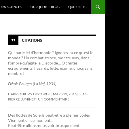
URA-SCIENCES
POURQUOI CE BLOG ?
QUI SUIS-JE ?
CITATIONS
Qui parle ici d’harmonie ? Ignores-tu ce qu’est le
monde ? Un combat atroce, monstrueux, dans
l’ombre qu’agite la Discorde… Ô chutes,
écroulements, hasards, lutte, écume, chocs sans
nombre !
Elémir Bourges (La Nef, 1904)
HARMONIE VS. DISCORDE
MARS 13, 2016
JEAN-
PIERRE LUMINET
UN COMMENTAIRE
Des flottes de Soleils peut-être à pleines voiles
Viennent en ce moment…
Peut-être allons-nous voir brusquement