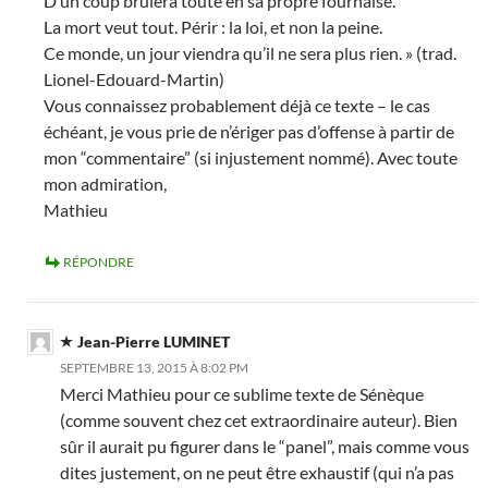
D’un coup brûlera toute en sa propre fournaise.
La mort veut tout. Périr : la loi, et non la peine.
Ce monde, un jour viendra qu’il ne sera plus rien. » (trad.
Lionel-Edouard-Martin)
Vous connaissez probablement déjà ce texte – le cas
échéant, je vous prie de n’ériger pas d’offense à partir de
mon “commentaire” (si injustement nommé). Avec toute
mon admiration,
Mathieu
RÉPONDRE
Jean-Pierre LUMINET
SEPTEMBRE 13, 2015 À 8:02 PM
Merci Mathieu pour ce sublime texte de Sénèque
(comme souvent chez cet extraordinaire auteur). Bien
sûr il aurait pu figurer dans le “panel”, mais comme vous
dites justement, on ne peut être exhaustif (qui n’a pas