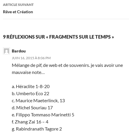
articles
ARTICLE SUIVANT
Rêve et Création
9 RÉFLEXIONS SUR « FRAGMENTS SUR LE TEMPS »
Bardou
JUIN 16, 2015 À 8:06 PM
Mélange de pif, de web et de souvenirs. je vais avoir une
mauvaise note…
a. Héraclite 1-8-20
b. Umberto Eco 22
c. Maurice Maeterlinck, 13
d. Michel Souriau 17
e. Filippo Tommaso Marinetti 5
f. Zhang Zai 16 – 4
g. Rabindranath Tagore 2