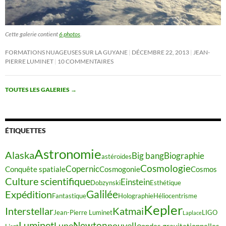
Cette galerie contient
6 photos
.
FORMATIONS NUAGEUSES SUR LA GUYANE
DÉCEMBRE 22, 2013
JEAN-
PIERRE LUMINET
10 COMMENTAIRES
TOUTES LES GALERIES
→
ÉTIQUETTES
Astronomie
Alaska
Big bang
Biographie
astéroïdes
Cosmologie
Copernic
Conquête spatiale
Cosmogonie
Cosmos
Culture scientifique
Einstein
Dobzynski
Esthétique
Galilée
Expédition
Fantastique
Holographie
Héliocentrisme
Kepler
Interstellar
Katmai
Jean-Pierre Luminet
LIGO
Laplace
Luminet
Newton
Lune
nouvelle