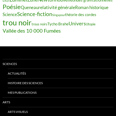
ondes gravitationnelles
Liszt
Poésie
relativité générale
Queneau
Roman historique
Science-fiction
Science
théorie des cordes
Singapour
trou noir
Univers
Tycho Brahe
trous noirs
Utopie
Vallée des 10 000 Fumées
SCIENCES
ACTUALITÉS
HISTOIRE DES SCIENCES
MES PUBLICATIONS
ARTS
ARTS VISUELS