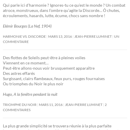
Qui parle ici d’harmonie ? Ignores-tu ce qu’est le monde ? Un combat
atroce, monstrueux, dans l’ombre qu’agite la Discorde… Ô chutes,
écroulements, hasards, lutte, écume, chocs sans nombre !
Elémir Bourges (La Nef, 1904)
HARMONIE VS. DISCORDE
MARS 13, 2016
JEAN-PIERRE LUMINET
UN
COMMENTAIRE
Des flottes de Soleils peut-être à pleines voiles
Viennent en ce moment…
Peut-être allons-nous voir brusquement apparaître
Des astres effarés
Surgissant, clairs flambeaux, feux purs, rouges fournaises
Ou triomphes du Noir le plus noir
Hugo, A la fenêtre pendant la nuit
TRIOMPHE DU NOIR
MARS 11, 2016
JEAN-PIERRE LUMINET
2
COMMENTAIRES
La plus grande simplicité se trouvera réunie à la plus parfaite