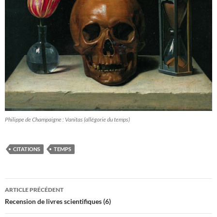
Philippe de Champaigne : Vanitas (allégorie du temps)
CITATIONS
TEMPS
Navigation
ARTICLE PRÉCÉDENT
des
Recension de livres scientifiques (6)