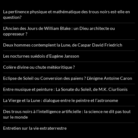
La pertinence physique et mathématique des trous noirs est-elle en
question?
L’Ancien des Jours de William Blake : un Dieu architecte ou
oppresseur ?
Deux hommes contemplent la Lune, de Caspar David Friedrich
Les nocturnes suédois d’Eugène Jansson
Colère divine ou chute météoritique ?
Eclipse de Soleil ou Conversion des païens ? L’énigme Antoine Caron
Entre musique et peinture : La Sonate du Soleil, de M.K. Ciurlionis
La Vierge et la Lune : dialogue entre le peintre et l’astronome
Des trous noirs à l’intelligence artificielle : la science ne dit pas tout
sur le monde
Entretien sur la vie extraterrestre