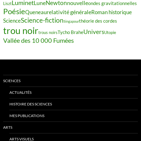
Luminet
Newton
Lune
nouvelle
ondes gravitationnelles
Liszt
Poésie
relativité générale
Queneau
Roman historique
Science-fiction
Science
théorie des cordes
Singapour
trou noir
Univers
Tycho Brahe
trous noirs
Utopie
Vallée des 10 000 Fumées
SCIENCES
ACTUALITÉS
HISTOIRE DES SCIENCES
MES PUBLICATIONS
ARTS
ARTS VISUELS