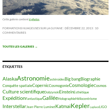
Cette galerie contient
6 photos
.
FORMATIONS NUAGEUSES SUR LA GUYANE
DÉCEMBRE 22, 2013
10
COMMENTAIRES
TOUTES LES GALERIES
→
ÉTIQUETTES
Astronomie
Alaska
Big bang
Biographie
astéroïdes
Cosmologie
Copernic
Conquête spatiale
Cosmogonie
Cosmos
Culture scientifique
Einstein
Dobzynski
Esthétique
Galilée
Expédition
Fantastique
Holographie
Héliocentrisme
Kepler
Interstellar
Katmai
Jean-Pierre Luminet
LIGO
Laplace