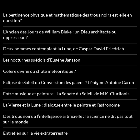
La pertinence physique et mathématique des trous noirs est-elle en
question?
L’Ancien des Jours de William Blake : un Dieu architecte ou
oppresseur ?
Deux hommes contemplent la Lune, de Caspar David Friedrich
Les nocturnes suédois d’Eugène Jansson
Colère divine ou chute météoritique ?
Eclipse de Soleil ou Conversion des païens ? L’énigme Antoine Caron
Entre musique et peinture : La Sonate du Soleil, de M.K. Ciurlionis
La Vierge et la Lune : dialogue entre le peintre et l’astronome
Des trous noirs à l’intelligence artificielle : la science ne dit pas tout
sur le monde
Entretien sur la vie extraterrestre