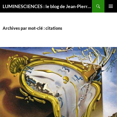
Recherche
LUMINESCIENCES : le blog de Jean-Pierre LUMINET, astrophysicien
ALLER
MENU
AU
PRINCI
CONTENU
Archives par mot-clé : citations