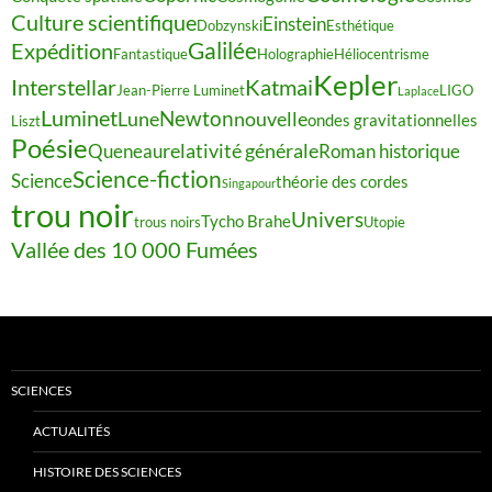
Culture scientifique
Einstein
Dobzynski
Esthétique
Galilée
Expédition
Fantastique
Holographie
Héliocentrisme
Kepler
Interstellar
Katmai
Jean-Pierre Luminet
LIGO
Laplace
Luminet
Newton
Lune
nouvelle
ondes gravitationnelles
Liszt
Poésie
relativité générale
Queneau
Roman historique
Science-fiction
Science
théorie des cordes
Singapour
trou noir
Univers
Tycho Brahe
trous noirs
Utopie
Vallée des 10 000 Fumées
SCIENCES
ACTUALITÉS
HISTOIRE DES SCIENCES