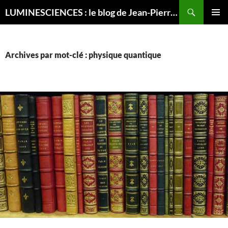
Recherche
LUMINESCIENCES : le blog de Jean-Pierre LUMINET, astrophysicien
ALLER
MENU
AU
PRINCI
CONTENU
Archives par mot-clé : physique quantique