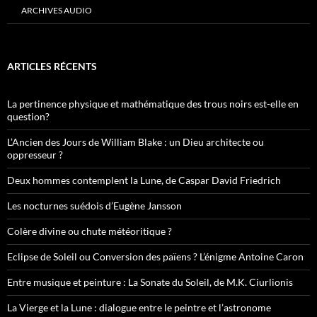
ARCHIVES AUDIO
ARTICLES RÉCENTS
La pertinence physique et mathématique des trous noirs est-elle en
question?
L’Ancien des Jours de William Blake : un Dieu architecte ou
oppresseur ?
Deux hommes contemplent la Lune, de Caspar David Friedrich
Les nocturnes suédois d’Eugène Jansson
Colère divine ou chute météoritique ?
Eclipse de Soleil ou Conversion des païens ? L’énigme Antoine Caron
Entre musique et peinture : La Sonate du Soleil, de M.K. Ciurlionis
La Vierge et la Lune : dialogue entre le peintre et l’astronome