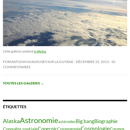
Cette galerie contient
6 photos
.
FORMATIONS NUAGEUSES SUR LA GUYANE
DÉCEMBRE 22, 2013
10
COMMENTAIRES
TOUTES LES GALERIES
→
ÉTIQUETTES
Astronomie
Alaska
Big bang
Biographie
astéroïdes
Cosmologie
Copernic
Conquête spatiale
Cosmogonie
Cosmos