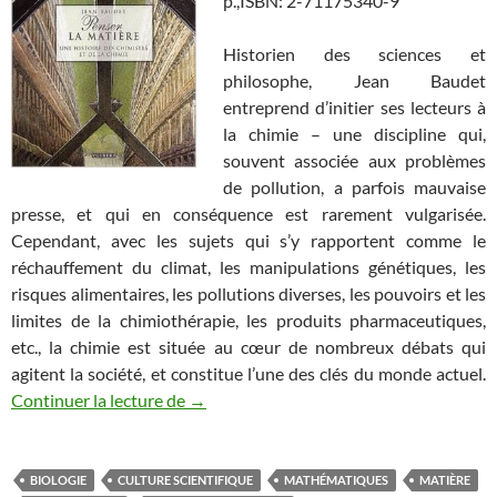
p.,ISBN: 2-71175340-9
Historien des sciences et
philosophe, Jean Baudet
entreprend d’initier ses lecteurs à
la chimie – une discipline qui,
souvent associée aux problèmes
de pollution, a parfois mauvaise
presse, et qui en conséquence est rarement vulgarisée.
Cependant, avec les sujets qui s’y rapportent comme le
réchauffement du climat, les manipulations génétiques, les
risques alimentaires, les pollutions diverses, les pouvoirs et les
limites de la chimiothérapie, les produits pharmaceutiques,
etc., la chimie est située au cœur de nombreux débats qui
agitent la société, et constitue l’une des clés du monde actuel.
Recension de livres scientifiques (6)
Continuer la lecture de
→
BIOLOGIE
CULTURE SCIENTIFIQUE
MATHÉMATIQUES
MATIÈRE