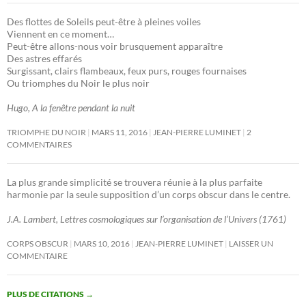
Des flottes de Soleils peut-être à pleines voiles
Viennent en ce moment…
Peut-être allons-nous voir brusquement apparaître
Des astres effarés
Surgissant, clairs flambeaux, feux purs, rouges fournaises
Ou triomphes du Noir le plus noir
Hugo, A la fenêtre pendant la nuit
TRIOMPHE DU NOIR
MARS 11, 2016
JEAN-PIERRE LUMINET
2
COMMENTAIRES
La plus grande simplicité se trouvera réunie à la plus parfaite
harmonie par la seule supposition d’un corps obscur dans le centre.
J.A. Lambert, Lettres cosmologiques sur l’organisation de l’Univers (1761)
CORPS OBSCUR
MARS 10, 2016
JEAN-PIERRE LUMINET
LAISSER UN
COMMENTAIRE
PLUS DE CITATIONS
→