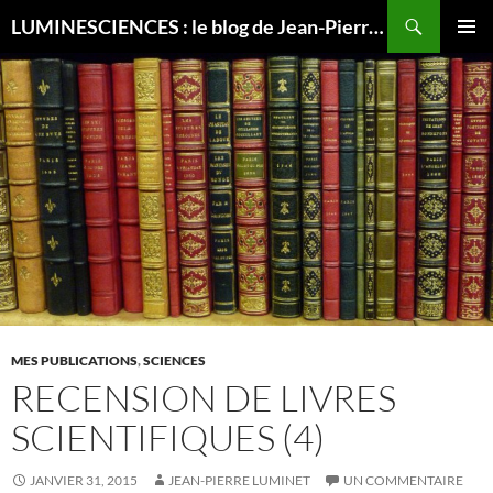
Recherche
LUMINESCIENCES : le blog de Jean-Pierre LUMINET, astrophysicien
ALLER
MENU
AU
PRINCI
CONTENU
MES PUBLICATIONS
,
SCIENCES
RECENSION DE LIVRES
SCIENTIFIQUES (4)
JANVIER 31, 2015
JEAN-PIERRE LUMINET
UN COMMENTAIRE