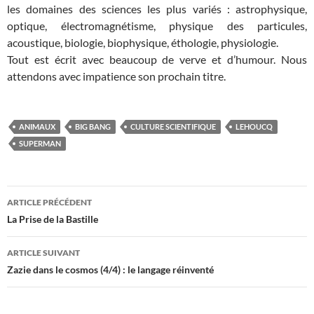
les domaines des sciences les plus variés : astrophysique,
optique, électromagnétisme, physique des particules,
acoustique, biologie, biophysique, éthologie, physiologie.
Tout est écrit avec beaucoup de verve et d’humour. Nous
attendons avec impatience son prochain titre.
ANIMAUX
BIG BANG
CULTURE SCIENTIFIQUE
LEHOUCQ
SUPERMAN
Navigation
ARTICLE PRÉCÉDENT
des
La Prise de la Bastille
articles
ARTICLE SUIVANT
Zazie dans le cosmos (4/4) : le langage réinventé