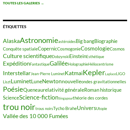
TOUTES LES GALERIES
→
ÉTIQUETTES
Astronomie
Alaska
Big bang
Biographie
astéroïdes
Cosmologie
Copernic
Conquête spatiale
Cosmogonie
Cosmos
Culture scientifique
Einstein
Dobzynski
Esthétique
Galilée
Expédition
Fantastique
Holographie
Héliocentrisme
Kepler
Interstellar
Katmai
Jean-Pierre Luminet
LIGO
Laplace
Luminet
Newton
Lune
nouvelle
ondes gravitationnelles
Liszt
Poésie
relativité générale
Queneau
Roman historique
Science-fiction
Science
théorie des cordes
Singapour
trou noir
Univers
Tycho Brahe
trous noirs
Utopie
Vallée des 10 000 Fumées