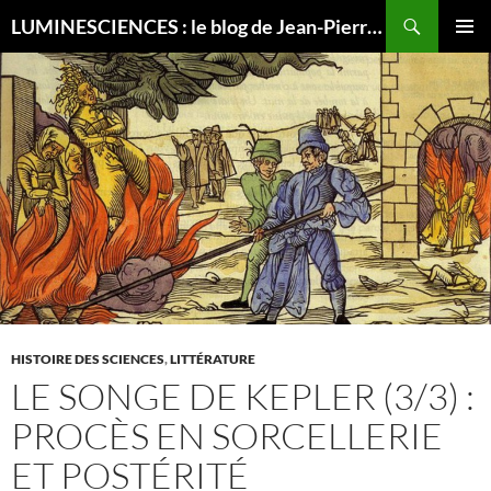
Recherche
LUMINESCIENCES : le blog de Jean-Pierre LUMINET, astrophysicien
ALLER
MENU
AU
PRINCI
CONTENU
HISTOIRE DES SCIENCES
,
LITTÉRATURE
LE SONGE DE KEPLER (3/3) :
PROCÈS EN SORCELLERIE
ET POSTÉRITÉ