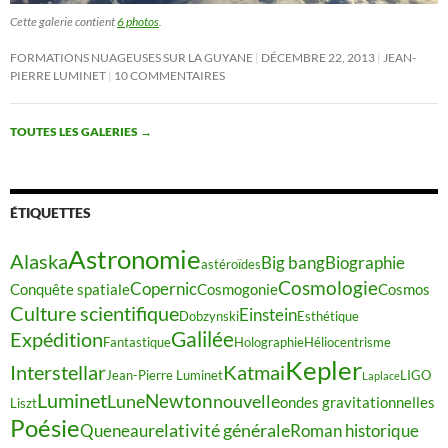
Cette galerie contient
6 photos
.
FORMATIONS NUAGEUSES SUR LA GUYANE
DÉCEMBRE 22, 2013
JEAN-
PIERRE LUMINET
10 COMMENTAIRES
TOUTES LES GALERIES
→
ÉTIQUETTES
Astronomie
Alaska
Big bang
Biographie
astéroïdes
Cosmologie
Copernic
Conquête spatiale
Cosmogonie
Cosmos
Culture scientifique
Einstein
Dobzynski
Esthétique
Galilée
Expédition
Fantastique
Holographie
Héliocentrisme
Kepler
Interstellar
Katmai
Jean-Pierre Luminet
LIGO
Laplace
Luminet
Newton
Lune
nouvelle
ondes gravitationnelles
Liszt
Poésie
relativité générale
Queneau
Roman historique