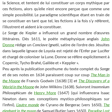
la Science, et tentent de lui constituer un corps mythique par
ces fictions, alors qu’elle n’est encore perçue que comme une
simple possibilité. Le paradigme scientifique étant en train de
se constituer en tant que tel, les fictions à la fois s’y réfèrent,
l’illustrent et aident à le constituer.
Le Songe
de Kepler a influencé un grand nombre d’œuvres
littéraires. Dès 1611, le poète métaphysique anglais
John
Donne
rédige un
Conclave Ignatii
, satire de l’ordre des Jésuites
dans laquelle Ignace de Loyola est rejeté de l’Enfer par Lucifer
et chargé de coloniser la Lune. Donne se réfère explicitement à
Copernic, Tycho Brahé, Galilée et « Keppler ».
Peu après la publication posthume du texte complet du
Songe
et de ses notes en 1634 paraissent coup sur coup
The Man in
the Moone
de Francis Godwin (1638) [3] et
The Discovery of a
World in the Moone
de John Wilkins (1638). Suivront
Insomnium
Philosophicum
de
Henry More
(1647) (qui influencera Isaac
Newton dans ses conceptions mystico-philosophiques sur
l’infini),
L’autre monde
de Cyrano de Bergerac (vers 1650),
The
elephant in the moon
de Samuel Butler (vers 1650),
Paradise Lost