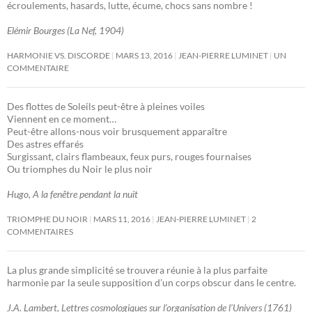
écroulements, hasards, lutte, écume, chocs sans nombre !
Elémir Bourges (La Nef, 1904)
HARMONIE VS. DISCORDE
MARS 13, 2016
JEAN-PIERRE LUMINET
UN
COMMENTAIRE
Des flottes de Soleils peut-être à pleines voiles
Viennent en ce moment…
Peut-être allons-nous voir brusquement apparaître
Des astres effarés
Surgissant, clairs flambeaux, feux purs, rouges fournaises
Ou triomphes du Noir le plus noir
Hugo, A la fenêtre pendant la nuit
TRIOMPHE DU NOIR
MARS 11, 2016
JEAN-PIERRE LUMINET
2
COMMENTAIRES
La plus grande simplicité se trouvera réunie à la plus parfaite
harmonie par la seule supposition d’un corps obscur dans le centre.
J.A. Lambert, Lettres cosmologiques sur l’organisation de l’Univers (1761)