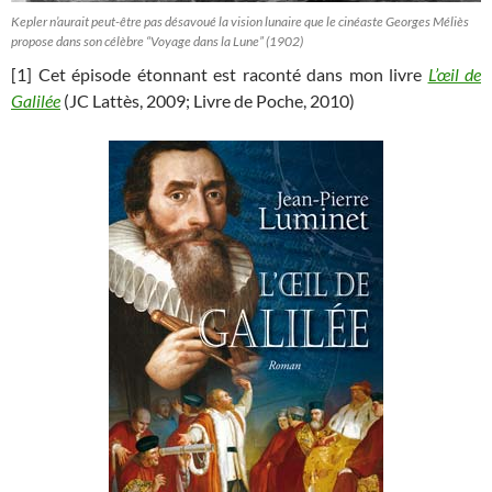
Kepler n’aurait peut-être pas désavoué la vision lunaire que le cinéaste Georges Méliès
propose dans son célèbre “Voyage dans la Lune” (1902)
[1] Cet épisode étonnant est raconté dans mon livre
L’œil de
Galilée
(JC Lattès, 2009; Livre de Poche, 2010)