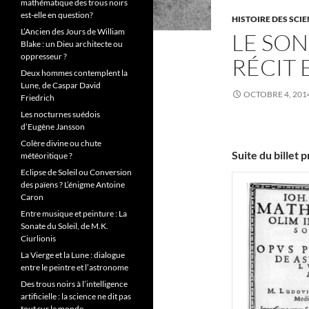
mathématique des trous noirs
est-elle en question?
HISTOIRE DES SCI
L’Ancien des Jours de William
LE SON
Blake : un Dieu architecte ou
oppresseur ?
RÉCIT 
Deux hommes contemplent la
Lune, de Caspar David
OCTOBRE 4, 201
Friedrich
Les nocturnes suédois
d’Eugène Jansson
Colère divine ou chute
Suite du billet 
météoritique ?
Eclipse de Soleil ou Conversion
des païens ? L’énigme Antoine
Caron
Entre musique et peinture : La
Sonate du Soleil, de M.K.
Ciurlionis
La Vierge et la Lune : dialogue
entre le peintre et l’astronome
Des trous noirs à l’intelligence
artificielle : la science ne dit pas
tout sur le monde