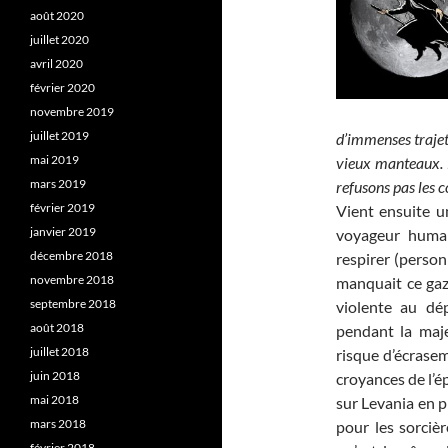
août 2020
juillet 2020
avril 2020
février 2020
novembre 2019
juillet 2019
d’immenses trajet
mai 2019
vieux manteaux. 
mars 2019
refusons pas les c
février 2019
Vient ensuite u
janvier 2019
voyageur humai
décembre 2018
respirer (personn
novembre 2018
manquait ce gaz 
septembre 2018
violente au dép
août 2018
pendant la maje
juillet 2018
risque d’écrasem
juin 2018
croyances de l’ép
mai 2018
sur Levania en pr
mars 2018
pour les sorciè
février 2018