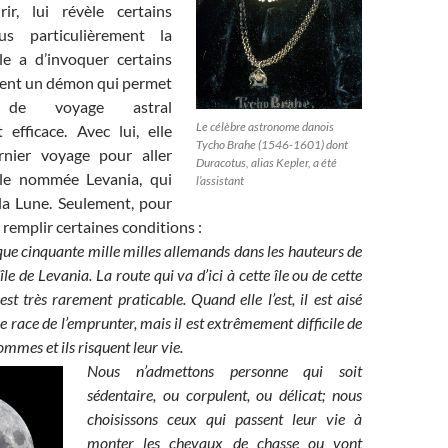
r, lui révèle certains
us particulièrement la
lle a d’invoquer certains
ment un démon qui permet
de voyage astral
Le célèbre astronome danois
 efficace. Avec lui, elle
Tycho Brahe (1546-1601) dont
rnier voyage pour aller
Duracotus, alias Kepler, a été
île nommée Levania, qui
l’assistant
 la Lune. Seulement, pour
ut remplir certaines conditions :
que cinquante mille milles allemands dans les hauteurs de
’île de Levania. La route qui va d’ici à cette île ou de cette
est très rarement praticable. Quand elle l’est, il est aisé
e race de l’emprunter, mais il est extrêmement difficile de
mmes et ils risquent leur vie.
Nous n’admettons personne qui soit
sédentaire, ou corpulent, ou délicat; nous
choisissons ceux qui passent leur vie à
monter les chevaux de chasse ou vont