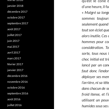
qu’est le cône 
janvier 2018
d’une heure, il fa
décembre 2017
«
Malgré sa longu
octobre 2017
sommes toujours
septembre 2017
seulement quand l
août 2017
tout son éclat q
juillet 2017
alors inutile. Ce
juin 2017
hommes pour com
mai 2017
considération. 
avril 2017
sorte, tous nous 
mars 2017
choc initial est tr
février 2017
lancé par un can
janvier 2017
faut donc l’endor
décembre 2016
déployer ses memb
novembre 2016
l’arrière, ni sa tê
octobre 2016
dans chacun de se
septembre 2016
froid itense, et 
août 2016
utilisant un pou
juillet 2016
humides sous ses 