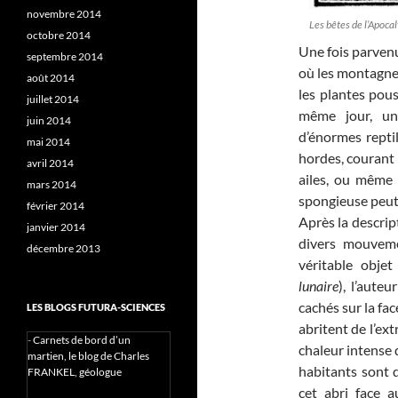
novembre 2014
Les bêtes de l’Apocal
octobre 2014
Une fois parvenu
septembre 2014
où les montagnes
août 2014
les plantes pous
juillet 2014
même jour, u
juin 2014
d’énormes reptil
mai 2014
hordes, courant 
avril 2014
ailes, ou même 
mars 2014
spongieuse peut 
février 2014
Après la descrip
janvier 2014
divers mouvemen
décembre 2013
véritable objet
lunaire
), l’aute
cachés sur la fac
LES BLOGS FUTURA-SCIENCES
abritent de l’ext
-
Carnets de bord d’un
chaleur intense 
martien, le blog de Charles
habitants sont 
FRANKEL, géologue
cet abri face 