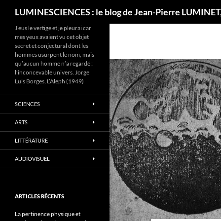
Recherche
LUMINESCIENCES : le blog de Jean-Pierre LUMINET,
J’eus le vertige et je pleurai car
mes yeux avaient vu cet objet
secret et conjectural dont les
hommes usurpent le nom, mais
qu’aucun homme n’a regardé :
l’inconcevable univers. Jorge
Luis Borges, L’Aleph (1949)
SCIENCES
ARTS
LITTÉRATURE
AUDIOVISUEL
ARTICLES RÉCENTS
La pertinence physique et