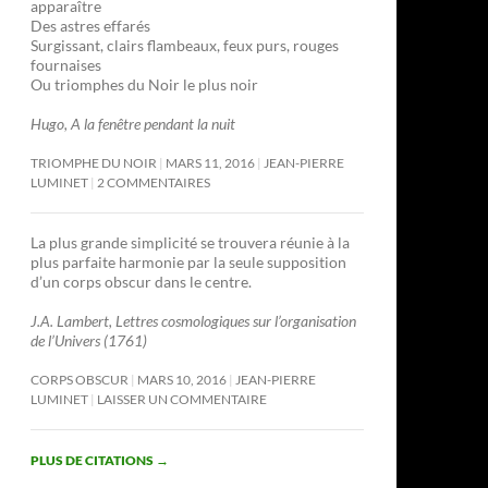
apparaître
Des astres effarés
Surgissant, clairs flambeaux, feux purs, rouges
fournaises
Ou triomphes du Noir le plus noir
Hugo, A la fenêtre pendant la nuit
TRIOMPHE DU NOIR
MARS 11, 2016
JEAN-PIERRE
LUMINET
2 COMMENTAIRES
La plus grande simplicité se trouvera réunie à la
plus parfaite harmonie par la seule supposition
d’un corps obscur dans le centre.
J.A. Lambert, Lettres cosmologiques sur l’organisation
de l’Univers (1761)
CORPS OBSCUR
MARS 10, 2016
JEAN-PIERRE
LUMINET
LAISSER UN COMMENTAIRE
PLUS DE CITATIONS
→