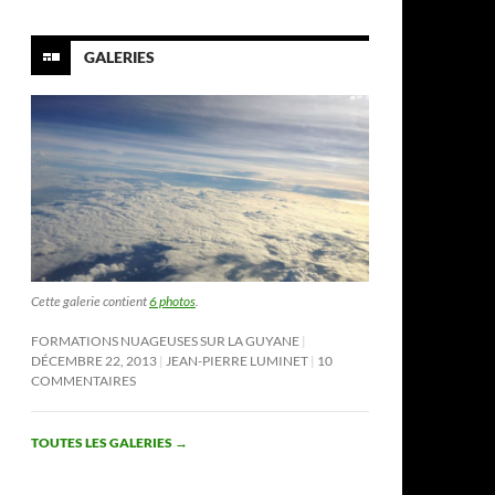
GALERIES
Cette galerie contient
6 photos
.
FORMATIONS NUAGEUSES SUR LA GUYANE
DÉCEMBRE 22, 2013
JEAN-PIERRE LUMINET
10
COMMENTAIRES
TOUTES LES GALERIES
→