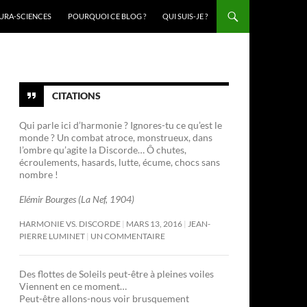
URA-SCIENCES
POURQUOI CE BLOG ?
QUI SUIS-JE ?
CITATIONS
Qui parle ici d’harmonie ? Ignores-tu ce qu’est le
monde ? Un combat atroce, monstrueux, dans
l’ombre qu’agite la Discorde… Ô chutes,
écroulements, hasards, lutte, écume, chocs sans
nombre !
Elémir Bourges (La Nef, 1904)
HARMONIE VS. DISCORDE
MARS 13, 2016
JEAN-
PIERRE LUMINET
UN COMMENTAIRE
Des flottes de Soleils peut-être à pleines voiles
Viennent en ce moment…
Peut-être allons-nous voir brusquement