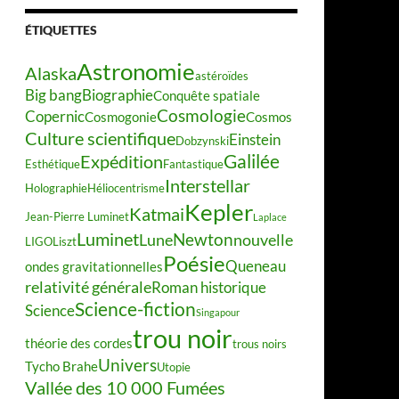
ÉTIQUETTES
Astronomie
Alaska
astéroïdes
Big bang
Biographie
Conquête spatiale
Cosmologie
Copernic
Cosmogonie
Cosmos
Culture scientifique
Einstein
Dobzynski
Galilée
Expédition
Esthétique
Fantastique
Interstellar
Holographie
Héliocentrisme
Kepler
Katmai
Jean-Pierre Luminet
Laplace
Luminet
Newton
Lune
nouvelle
LIGO
Liszt
Poésie
Queneau
ondes gravitationnelles
relativité générale
Roman historique
Science-fiction
Science
Singapour
trou noir
théorie des cordes
trous noirs
Univers
Tycho Brahe
Utopie
Vallée des 10 000 Fumées