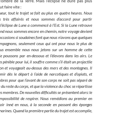
d’ombre de la Terre. Mais l’éclipse ne dure pas plus
ut faire vite :
eur, tout le trajet se fait au plus en quatre heures. Nous
 très affairés et nous sommes d’accord pour partir
’éclipse de Lune a commencé à l’Est. Si la Lune retrouve
uand nous sommes encore en chemin, notre voyage devient
s occasions si soudaines font que nous n’avons que quelques
pagnons, seulement ceux qui ont pour nous le plus de
Tous ensemble nous nous jetons sur un homme de cette
le poussons par en-dessous et l’élevons dans les airs. Le
ès pénible pour lui, il souffre comme s’il était un projectile
on et voyageait au-dessus des mers et des montagnes. Il
mir dès le départ à l’aide de narcotiques et d’opiats, et
res pour que l’avant de son corps ne soit pas séparé de
te du reste du corps, et que la violence du choc se répartisse
s membres. De nouvelles difficultés se présentent alors: le
l’impossibilité de respirer. Nous remédions au premier en
voir inné en nous, à la seconde en passant des éponges
narines. Quand la première partie du trajet est accomplie,