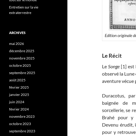
Entretien sur la vie
extraterrestre
ARCHIVES
Edition originale 
mai 2026
décembre 2025
Le Récit
novembre 2025
octobre 2025
Le
Songe
[1] est 
septembre 2025
observé la Lune e
août 2025
aventure vécue 
février 2025
janvier 2025
Duracotus, par
juin 2024
baignée de m
février 2024
sorcellerie, se 
novembre 2023
Brahé pour y a
octobre 2023
Devenu érudit, i
septembre 2023
pour y retrouver