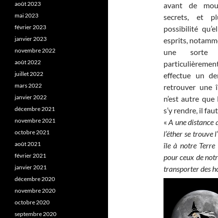
août 2023
avant de mouri
mai 2023
secrets, et pl
février 2023
possibilité qu’e
janvier 2023
esprits, notam
novembre 2022
une sorte 
août 2022
particulièrement
juillet 2022
effectue un de
mars 2022
retrouver une 
janvier 2022
n’est autre que
décembre 2021
s’y rendre, il fa
novembre 2021
«
A une distance 
octobre 2021
l’éther se trouve l
août 2021
île à notre Terre 
février 2021
pour ceux de notr
janvier 2021
transporter des ho
décembre 2020
novembre 2020
octobre 2020
septembre 2020