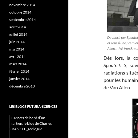
novembre 2014
octobre 2014
septembre 2014
août 2014
juillet 2014
Devancé par Spoutnik,
juin 2014
et réussi une premièr
Allen et W. Von Braun
mai 2014
avril 2014
Dès lors, la c
mars 2014
Spoutnik 3
, sov
février 2014
radiations situé
janvier 2014
pour les humains
décembre 2013
de Van Allen.
LES BLOGS FUTURA-SCIENCES
-
Carnets de bord d’un
martien, le blog de Charles
FRANKEL, géologue