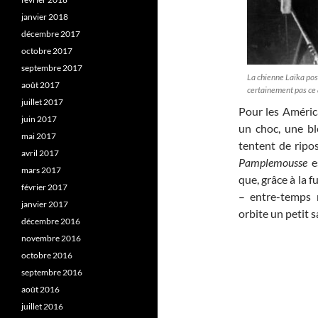
janvier 2018
décembre 2017
octobre 2017
septembre 2017
La chienne Laïka pos
août 2017
certainement pas ce q
juillet 2017
Pour les América
juin 2017
un choc, une bl
mai 2017
tentent de ripos
avril 2017
Pamplemousse
es
mars 2017
que, grâce à la 
février 2017
– entre-temps n
janvier 2017
orbite un petit s
décembre 2016
novembre 2016
octobre 2016
septembre 2016
août 2016
juillet 2016