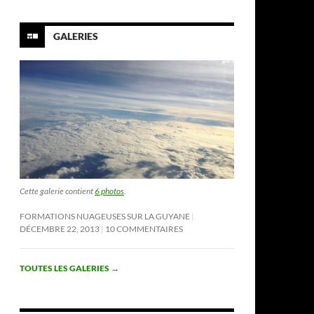
GALERIES
Cette galerie contient
6 photos
.
FORMATIONS NUAGEUSES SUR LA GUYANE
DÉCEMBRE 22, 2013
10 COMMENTAIRES
TOUTES LES GALERIES
→