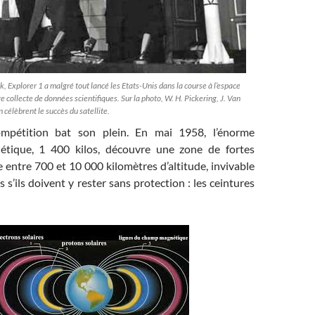
 Explorer 1 a malgré tout lancé les Etats-Unis dans la course à l’espace
e collecte de données scientifiques. Sur la photo, W. H. Pickering, J. Van
 célèbrent le succès du satellite.
ompétition bat son plein. En mai 1958, l’énorme
iétique, 1 400 kilos, découvre une zone de fortes
e entre 700 et 10 000 kilomètres d’altitude, invivable
 s’ils doivent y rester sans protection : les ceintures