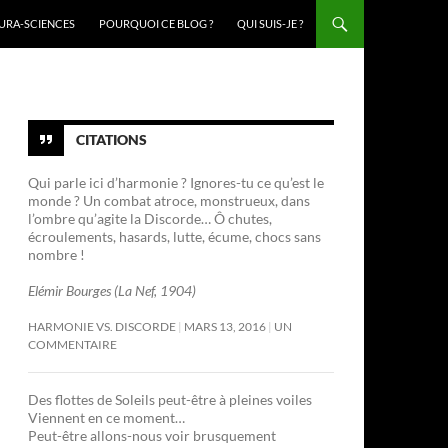
URA-SCIENCES
POURQUOI CE BLOG ?
QUI SUIS-JE ?
CITATIONS
Qui parle ici d’harmonie ? Ignores-tu ce qu’est le
monde ? Un combat atroce, monstrueux, dans
l’ombre qu’agite la Discorde… Ô chutes,
écroulements, hasards, lutte, écume, chocs sans
nombre !
Elémir Bourges (La Nef, 1904)
HARMONIE VS. DISCORDE
MARS 13, 2016
UN
COMMENTAIRE
Des flottes de Soleils peut-être à pleines voiles
Viennent en ce moment…
Peut-être allons-nous voir brusquement