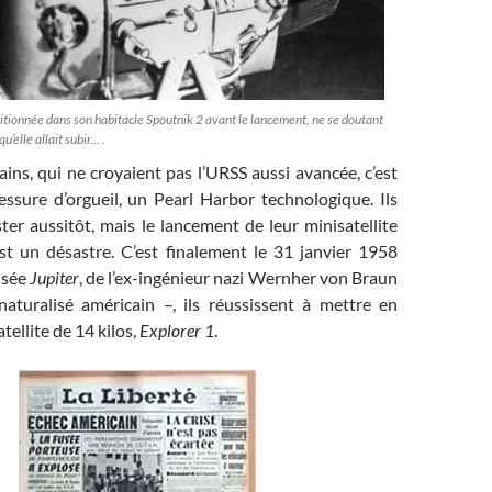
itionnée dans son habitacle Spoutnik 2 avant le lancement, ne se doutant
u’elle allait subir… .
ins, qui ne croyaient pas l’URSS aussi avancée, c’est
essure d’orgueil, un Pearl Harbor technologique. Ils
ter aussitôt, mais le lancement de leur minisatellite
t un désastre. C’est finalement le 31 janvier 1958
fusée
Jupiter
, de l’ex-ingénieur nazi Wernher von Braun
aturalisé américain –, ils réussissent à mettre en
atellite de 14 kilos,
Explorer 1
.