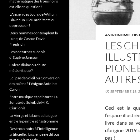
mathématique des trous noirs
est-elle en question?
L’Ancien des Jours de William
Blake : un Dieu architecte ou
oppresseur ?
Deux hommes contemplent la
ASTRONOMIE
,
HIS
Lune, de Caspar David
LES CH
Friedrich
Les nocturnes suédois
ILLUST
d’Eugène Jansson
PIONEE
Colère divine ou chute
météoritique ?
AUTRE
Eclipse de Soleil ou Conversion
des païens ? L’énigme Antoine
Caron
SEPTEMBRE 18, 
Entre musique et peinture : La
Sonate du Soleil, de M.K.
Ceci est la q
Ciurlionis
l’espace illustr
La Vierge et la Lune : dialogue
entre le peintre et l’astronome
livre dans sa ve
Des trous noirs à l’intelligence
d’origine 2019 
artificielle : la science ne dit pas
pas !
tout sur le monde