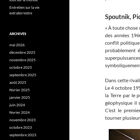
Entretien sur la vie
extraterrestre
Spoutnik, Pio
« À toute chose m
ARCHIVES
des années 1960
conflit politique
mai 2026
probablement é
décembre 2025
superpuissances
novembre 2025
symboliquement 
octobre 2025
septembre 2025
Dans cette rival
août 2025
Le 4 octobre 195
février 2025
la Terre par le 
janvier 2025
géophysique i
juin 2024
C’est le premier
février 2024
tourner plusieur
novembre 2023
octobre 2023
septembre 2023