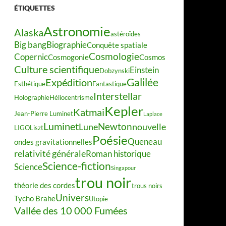
ÉTIQUETTES
Astronomie
Alaska
astéroïdes
Big bang
Biographie
Conquête spatiale
Cosmologie
Copernic
Cosmogonie
Cosmos
Culture scientifique
Einstein
Dobzynski
Galilée
Expédition
Esthétique
Fantastique
Interstellar
Holographie
Héliocentrisme
Kepler
Katmai
Jean-Pierre Luminet
Laplace
Luminet
Newton
Lune
nouvelle
LIGO
Liszt
Poésie
Queneau
ondes gravitationnelles
relativité générale
Roman historique
Science-fiction
Science
Singapour
trou noir
théorie des cordes
trous noirs
Univers
Tycho Brahe
Utopie
Vallée des 10 000 Fumées