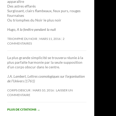
apparaître
Des astres effarés
Surgissant, clairs flambeaux, feux purs, rouges
fournaises
Ou triomphes du Noir le plus noir
Hugo, A la fenêtre pendant la nuit
TRIOMPHE DU NOIR
MARS 11, 2016
2
COMMENTAIRES
La plus grande simplicité se trouvera réunie à la
plus parfaite harmonie par la seule supposition
d’un corps obscur dans le centre.
J.A. Lambert, Lettres cosmologiques sur l’organisation
de l’Univers (1761)
CORPS OBSCUR
MARS 10, 2016
LAISSER UN
COMMENTAIRE
PLUS DE CITATIONS
→