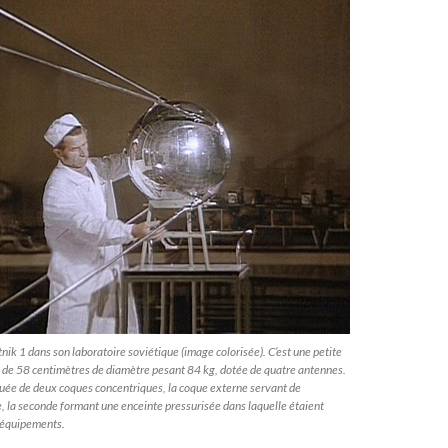
ik 1 dans son laboratoire soviétique (image colorisée). C’est une petite
 de 58 centimètres de diamètre pesant 84 kg, dotée de quatre antennes.
tuée de deux coques concentriques, la coque externe servant de
, la seconde formant une enceinte pressurisée dans laquelle étaient
s équipements.