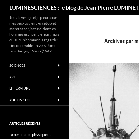
Recherche
LUMINESCIENCES : le blog de Jean-Pierre LUMINET,
J’eus le vertige et je pleurai car
mes yeux avaient vu cet objet
secret et conjectural dont les
hommes usurpent le nom, mais
qu’aucun homme n’a regardé :
Archives par mo
l’inconcevable univers. Jorge
Luis Borges, L’Aleph (1949)
SCIENCES
ARTS
LITTÉRATURE
AUDIOVISUEL
ARTICLES RÉCENTS
La pertinence physique et