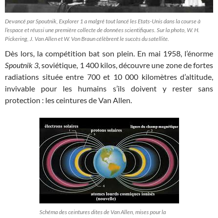
Devancé par Spoutnik, Explorer 1 a malgré tout lancé les Etats-Unis dans la course à
l’espace et réussi une première collecte de données scientifiques. Sur la photo, W. H.
Pickering, J. Van Allen et W. Von Braun célèbrent le succès du satellite.
Dès lors, la compétition bat son plein. En mai 1958, l’énorme
Spoutnik 3
, soviétique, 1 400 kilos, découvre une zone de fortes
radiations située entre 700 et 10 000 kilomètres d’altitude,
invivable pour les humains s’ils doivent y rester sans
protection : les ceintures de Van Allen.
Schéma des ceintures dites de Van Allen, mises pour la