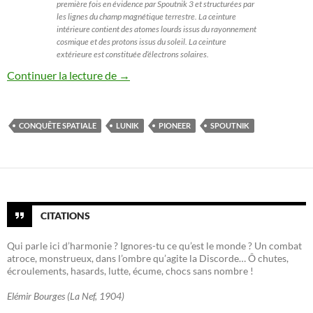
première fois en évidence par Spoutnik 3 et structurées par
les lignes du champ magnétique terrestre. La ceinture
intérieure contient des atomes lourds issus du rayonnement
cosmique et des protons issus du soleil. La ceinture
extérieure est constituée d’électrons solaires.
Les Chroniques de l’espace illustrées (4) :
Continuer la lecture de
→
CONQUÊTE SPATIALE
LUNIK
PIONEER
SPOUTNIK
CITATIONS
Qui parle ici d’harmonie ? Ignores-tu ce qu’est le monde ? Un combat
atroce, monstrueux, dans l’ombre qu’agite la Discorde… Ô chutes,
écroulements, hasards, lutte, écume, chocs sans nombre !
Elémir Bourges (La Nef, 1904)