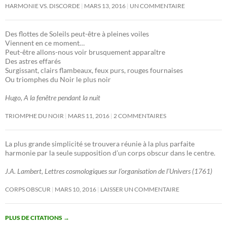
HARMONIE VS. DISCORDE
MARS 13, 2016
UN COMMENTAIRE
Des flottes de Soleils peut-être à pleines voiles
Viennent en ce moment…
Peut-être allons-nous voir brusquement apparaître
Des astres effarés
Surgissant, clairs flambeaux, feux purs, rouges fournaises
Ou triomphes du Noir le plus noir
Hugo, A la fenêtre pendant la nuit
TRIOMPHE DU NOIR
MARS 11, 2016
2 COMMENTAIRES
La plus grande simplicité se trouvera réunie à la plus parfaite
harmonie par la seule supposition d’un corps obscur dans le centre.
J.A. Lambert, Lettres cosmologiques sur l’organisation de l’Univers (1761)
CORPS OBSCUR
MARS 10, 2016
LAISSER UN COMMENTAIRE
PLUS DE CITATIONS
→