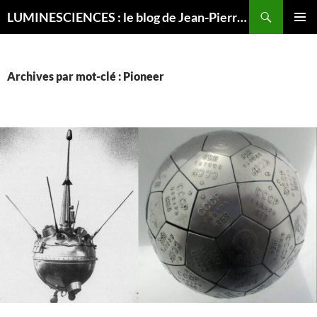
Recherche
LUMINESCIENCES : le blog de Jean-Pierre LUMINET, astrophysicien
ALLER
MENU
AU
PRINCI
CONTENU
Archives par mot-clé : Pioneer