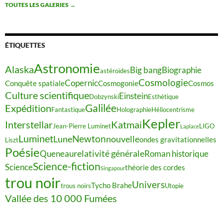
TOUTES LES GALERIES
→
ÉTIQUETTES
Astronomie
Alaska
Big bang
Biographie
astéroïdes
Cosmologie
Copernic
Conquête spatiale
Cosmogonie
Cosmos
Culture scientifique
Einstein
Dobzynski
Esthétique
Galilée
Expédition
Fantastique
Holographie
Héliocentrisme
Kepler
Interstellar
Katmai
Jean-Pierre Luminet
LIGO
Laplace
Luminet
Newton
Lune
nouvelle
ondes gravitationnelles
Liszt
Poésie
relativité générale
Queneau
Roman historique
Science-fiction
Science
théorie des cordes
Singapour
trou noir
Univers
Tycho Brahe
trous noirs
Utopie
Vallée des 10 000 Fumées