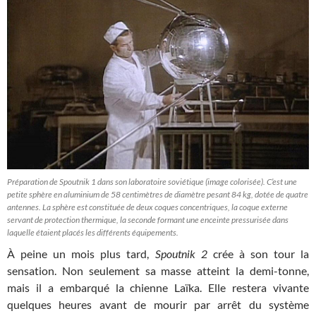
Préparation de Spoutnik 1 dans son laboratoire soviétique (image colorisée). C’est une
petite sphère en aluminium de 58 centimètres de diamètre pesant 84 kg, dotée de quatre
antennes. La sphère est constituée de deux coques concentriques, la coque externe
servant de protection thermique, la seconde formant une enceinte pressurisée dans
laquelle étaient placés les différents équipements.
À peine un mois plus tard,
Spoutnik 2
crée à son tour la
sensation. Non seulement sa masse atteint la demi-tonne,
mais il a embarqué la chienne Laïka. Elle restera vivante
quelques heures avant de mourir par arrêt du système