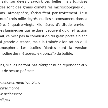
it (ou devrait savoir), ces belles mais fugitives
des sont des grains cométaires microscopiques qui,
ns l’atmosphère, s’échauffent par frottement. Leur
e à trois mille degrés, et elles se consument dans la
e, à quatre-vingts kilomètres d’altitude environ,
ées lumineuses qui ne durent souvent qu’une fraction
ait, ce n’est pas la combustion du grain porté à blanc
si grande distance, mais la traînée d’ionisation qu’il
atmosphère. Les étoiles filantes sont la version
anodine des météores, le « bonzaï » du bolide.
ntes, si elles ne font pas d’argent ni ne répondent aux
ois de beaux poèmes:
 balance un mouchoir blanc
init le monde
n petit espace
oit pas