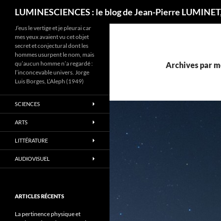
Recherche
LUMINESCIENCES : le blog de Jean-Pierre LUMINET,
J’eus le vertige et je pleurai car
mes yeux avaient vu cet objet
secret et conjectural dont les
hommes usurpent le nom, mais
qu’aucun homme n’a regardé :
Archives par mot
l’inconcevable univers. Jorge
Luis Borges, L’Aleph (1949)
SCIENCES
ARTS
LITTÉRATURE
AUDIOVISUEL
ARTICLES RÉCENTS
La pertinence physique et