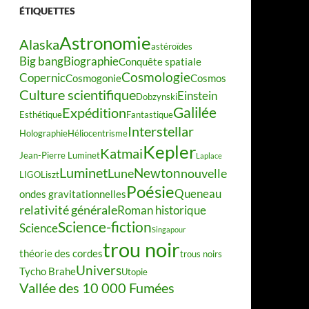
ÉTIQUETTES
Astronomie
Alaska
astéroïdes
Big bang
Biographie
Conquête spatiale
Cosmologie
Copernic
Cosmogonie
Cosmos
Culture scientifique
Einstein
Dobzynski
Galilée
Expédition
Esthétique
Fantastique
Interstellar
Holographie
Héliocentrisme
Kepler
Katmai
Jean-Pierre Luminet
Laplace
Luminet
Newton
Lune
nouvelle
LIGO
Liszt
Poésie
Queneau
ondes gravitationnelles
relativité générale
Roman historique
Science-fiction
Science
Singapour
trou noir
théorie des cordes
trous noirs
Univers
Tycho Brahe
Utopie
Vallée des 10 000 Fumées