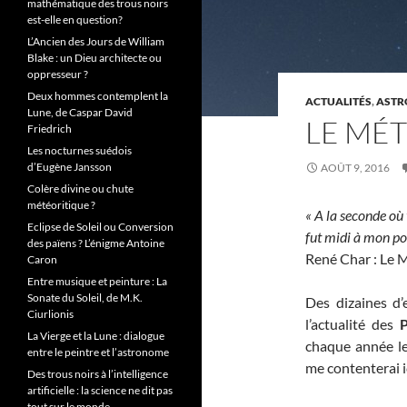
mathématique des trous noirs
est-elle en question?
L’Ancien des Jours de William
Blake : un Dieu architecte ou
oppresseur ?
Deux hommes contemplent la
ACTUALITÉS
,
ASTR
Lune, de Caspar David
LE MÉ
Friedrich
Les nocturnes suédois
d’Eugène Jansson
AOÛT 9, 2016
Colère divine ou chute
météoritique ?
« A la seconde où 
Eclipse de Soleil ou Conversion
fut midi à mon po
des païens ? L’énigme Antoine
René Char : Le 
Caron
Entre musique et peinture : La
Sonate du Soleil, de M.K.
Des dizaines d’
Ciurlionis
l’actualité des
P
La Vierge et la Lune : dialogue
chaque année le 
entre le peintre et l’astronome
me contenterai 
Des trous noirs à l’intelligence
artificielle : la science ne dit pas
tout sur le monde