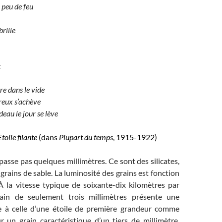
 peu de feu
brille
t
e dans le vide
reux s’achève
deau le jour se lève
Etoile filante
(dans
Plupart du temps
, 1915-1922)
épasse pas quelques millimètres. Ce sont des silicates,
grains de sable. La luminosité des grains est fonction
À la vitesse typique de soixante-dix kilomètres par
ain de seulement trois millimètres présente une
e à celle d’une étoile de première grandeur comme
r un grain caractéristique d’un tiers de millimètre,