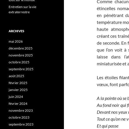
Comme chacun sa
Entretien sur la vie
étincelles noma
extraterrestre
en pénétrant da
température mont
haute atmosphèr
ARCHIVES
créant ces traîn
mai 2026
de seconde. En f
décembre 2025
que l’on voit à 
novembre 2025
laisse dans l’
octobre 2025
miniaturisée et 
septembre 2025
août 2025
Les étoiles fila
février 2025
vœux, font parf
janvier 2025
juin 2024
A la pointe où se
février 2024
Au fond noir qui f
novembre 2023
Devant nos yeux u
octobre 2023
Tout ce qu’on ne v
septembre 2023
Et qui passe