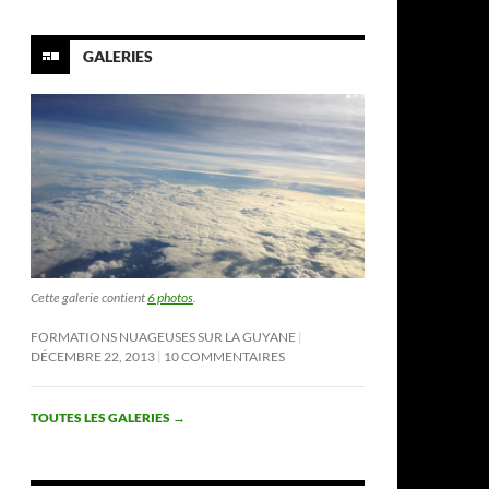
GALERIES
Cette galerie contient
6 photos
.
FORMATIONS NUAGEUSES SUR LA GUYANE
DÉCEMBRE 22, 2013
10 COMMENTAIRES
TOUTES LES GALERIES
→