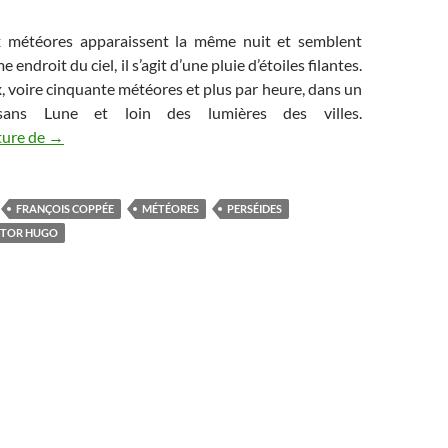
 météores apparaissent la même nuit et semblent
endroit du ciel, il s’agit d’une pluie d’étoiles filantes.
x, voire cinquante météores et plus par heure, dans un
sans Lune et loin des lumières des villes.
Le Météore du 13 Août
ture de
→
FRANÇOIS COPPÉE
MÉTÉORES
PERSÉIDES
CTOR HUGO