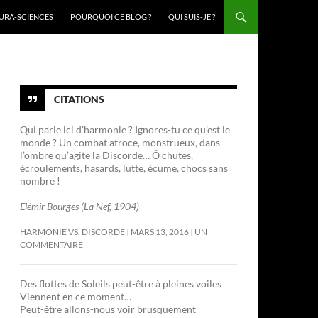
URA-SCIENCES
POURQUOI CE BLOG ?
QUI SUIS-JE ?
CITATIONS
Qui parle ici d’harmonie ? Ignores-tu ce qu’est le
monde ? Un combat atroce, monstrueux, dans
l’ombre qu’agite la Discorde… Ô chutes,
écroulements, hasards, lutte, écume, chocs sans
nombre !
Elémir Bourges (La Nef, 1904)
HARMONIE VS. DISCORDE
MARS 13, 2016
UN
COMMENTAIRE
Des flottes de Soleils peut-être à pleines voiles
Viennent en ce moment…
Peut-être allons-nous voir brusquement