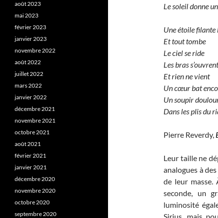
août 2023
Le soleil donne un
mai 2023
février 2023
Une étoile filante 
janvier 2023
Et tout tombe
novembre 2022
Le ciel se ride
août 2022
Les bras s’ouvren
juillet 2022
Et rien ne vient
mars 2022
Un cœur bat encor
janvier 2022
Un soupir doulou
décembre 2021
Dans les plis du ri
novembre 2021
octobre 2021
Pierre Reverdy,
août 2021
février 2021
Leur taille ne d
janvier 2021
analogues à des 
décembre 2020
de leur masse. 
novembre 2020
seconde, un gr
octobre 2020
luminosité égal
septembre 2020
Sirius, mais pou