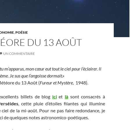
ONOMIE
,
POÉSIE
TÉORE DU 13 AOÛT
UN COMMENTAIRE
tu m’apparus, mon cœur eut tout le ciel pour l’éclairer. Il
ème. Je sus que l’angoisse dormait.»
Météore du 13 Août (
Fureur et Mystère
, 1948).
excellents billets de blog
ici
et
là
sont consacrés à
erséides
, cette pluie d’étoiles filantes qui illumine
ciel de la mi-août. Pour ne pas faire redondance, je
ici de quelques notes astronomico-poétiques.