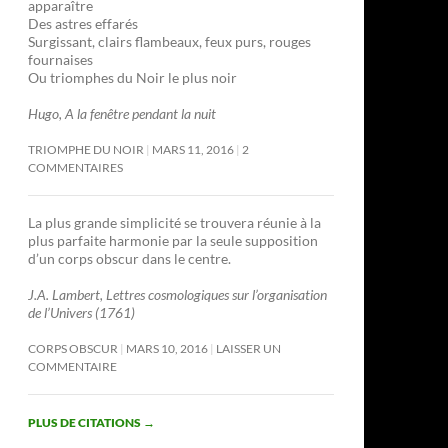
apparaître
Des astres effarés
Surgissant, clairs flambeaux, feux purs, rouges
fournaises
Ou triomphes du Noir le plus noir
Hugo, A la fenêtre pendant la nuit
TRIOMPHE DU NOIR
MARS 11, 2016
2
COMMENTAIRES
La plus grande simplicité se trouvera réunie à la
plus parfaite harmonie par la seule supposition
d’un corps obscur dans le centre.
J.A. Lambert, Lettres cosmologiques sur l’organisation
de l’Univers (1761)
CORPS OBSCUR
MARS 10, 2016
LAISSER UN
COMMENTAIRE
PLUS DE CITATIONS
→