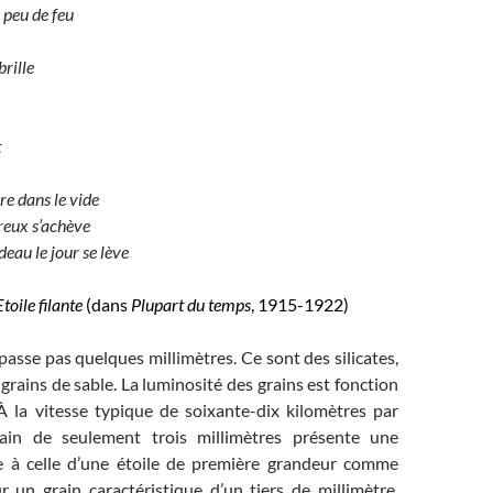
 peu de feu
brille
t
e dans le vide
reux s’achève
deau le jour se lève
Etoile filante
(dans
Plupart du temps
, 1915-1922)
épasse pas quelques millimètres. Ce sont des silicates,
grains de sable. La luminosité des grains est fonction
À la vitesse typique de soixante-dix kilomètres par
ain de seulement trois millimètres présente une
e à celle d’une étoile de première grandeur comme
r un grain caractéristique d’un tiers de millimètre,