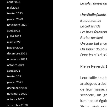
août 2023
Le soleil donne un
mai 2023
février 2023
Une étoile filante 
janvier 2023
Et tout tombe
novembre 2022
Le ciel se ride
août 2022
Les bras s’ouvren
juillet 2022
Et rien ne vient
mars 2022
Un cœur bat encor
janvier 2022
Un soupir doulou
décembre 2021
Dans les plis du ri
novembre 2021
octobre 2021
Pierre Reverdy,
août 2021
février 2021
Leur taille ne d
janvier 2021
analogues à des 
décembre 2020
de leur masse. 
novembre 2020
seconde, un gr
octobre 2020
luminosité égal
septembre 2020
Sirius, mais pou