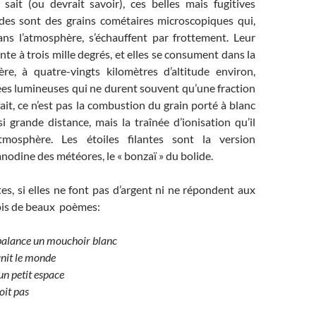
it (ou devrait savoir), ces belles mais fugitives
des sont des grains cométaires microscopiques qui,
ns l’atmosphère, s’échauffent par frottement. Leur
e à trois mille degrés, et elles se consument dans la
e, à quatre-vingts kilomètres d’altitude environ,
ées lumineuses qui ne durent souvent qu’une fraction
ait, ce n’est pas la combustion du grain porté à blanc
si grande distance, mais la traînée d’ionisation qu’il
atmosphère. Les étoiles filantes sont la version
anodine des météores, le « bonzaï » du bolide.
ntes, si elles ne font pas d’argent ni ne répondent aux
ois de beaux poèmes:
 balance un mouchoir blanc
init le monde
n petit espace
oit pas