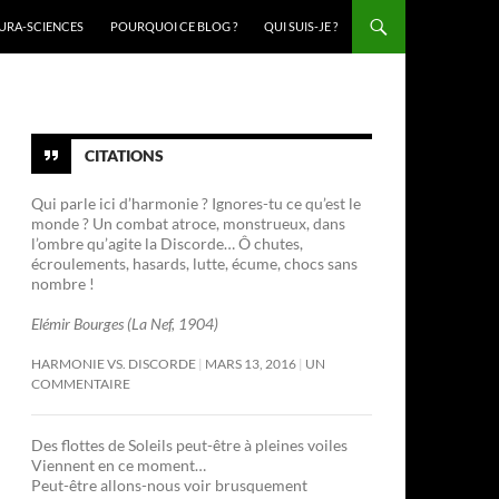
URA-SCIENCES
POURQUOI CE BLOG ?
QUI SUIS-JE ?
CITATIONS
Qui parle ici d’harmonie ? Ignores-tu ce qu’est le
monde ? Un combat atroce, monstrueux, dans
l’ombre qu’agite la Discorde… Ô chutes,
écroulements, hasards, lutte, écume, chocs sans
nombre !
Elémir Bourges (La Nef, 1904)
HARMONIE VS. DISCORDE
MARS 13, 2016
UN
COMMENTAIRE
Des flottes de Soleils peut-être à pleines voiles
Viennent en ce moment…
Peut-être allons-nous voir brusquement