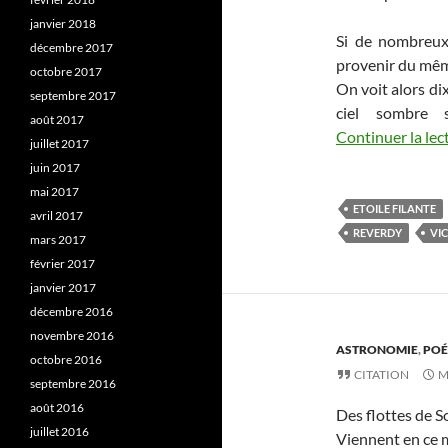
janvier 2018
Si de nombreux
décembre 2017
provenir du même 
octobre 2017
On voit alors di
septembre 2017
ciel sombre 
août 2017
Continuer la lec
juillet 2017
juin 2017
mai 2017
ETOILE FILANTE
avril 2017
REVERDY
VI
mars 2017
février 2017
janvier 2017
décembre 2016
novembre 2016
ASTRONOMIE
,
POÉ
octobre 2016
CITATION
M
septembre 2016
août 2016
Des flottes de So
juillet 2016
Viennent en ce