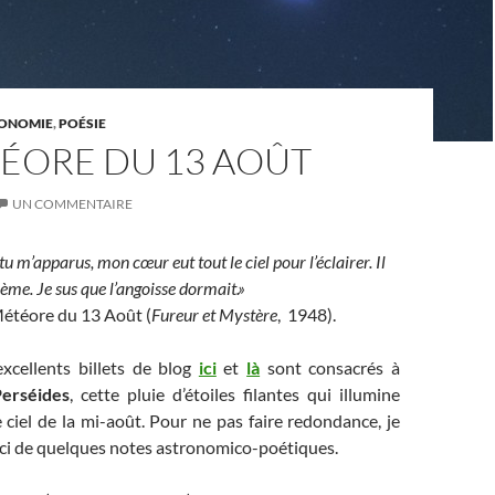
ONOMIE
,
POÉSIE
TÉORE DU 13 AOÛT
UN COMMENTAIRE
tu m’apparus, mon cœur eut tout le ciel pour l’éclairer. Il
ème. Je sus que l’angoisse dormait.»
Météore du 13 Août (
Fureur et Mystère
, 1948).
excellents billets de blog
ici
et
là
sont consacrés à
erséides
, cette pluie d’étoiles filantes qui illumine
ciel de la mi-août. Pour ne pas faire redondance, je
ici de quelques notes astronomico-poétiques.