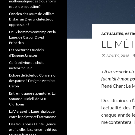
mathématique des trous noirs
est-elle en question?
L’Ancien des Jours de William
Blake : un Dieu architecte ou
oppresseur ?
Deux hommes contemplent la
ACTUALITÉS
,
ASTR
Lune, de Caspar David
LE MÉ
Friedrich
Les nocturnes suédois
d’Eugène Jansson
AOÛT 9, 2016
Colère divine ou chute
météoritique ?
« A la seconde où 
Eclipse de Soleil ou Conversion
fut midi à mon po
des païens ? L’énigme Antoine
René Char : Le 
Caron
Entre musique et peinture : La
Sonate du Soleil, de M.K.
Des dizaines d’
Ciurlionis
l’actualité des
P
La Vierge et la Lune : dialogue
chaque année le 
entre le peintre et l’astronome
me contenterai 
Des trous noirs à l’intelligence
artificielle : la science ne dit pas
tout sur le monde