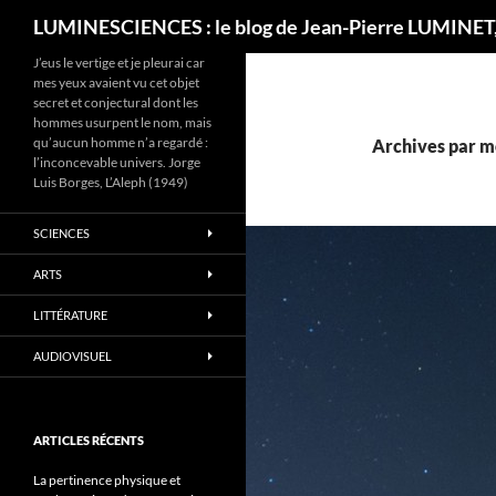
Recherche
LUMINESCIENCES : le blog de Jean-Pierre LUMINET,
J’eus le vertige et je pleurai car
mes yeux avaient vu cet objet
secret et conjectural dont les
hommes usurpent le nom, mais
qu’aucun homme n’a regardé :
Archives par mo
l’inconcevable univers. Jorge
Luis Borges, L’Aleph (1949)
SCIENCES
ARTS
LITTÉRATURE
AUDIOVISUEL
ARTICLES RÉCENTS
La pertinence physique et