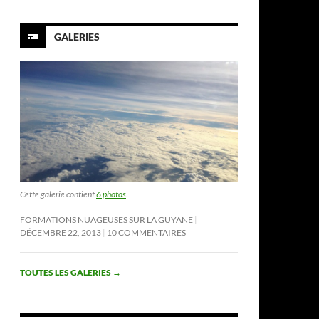
GALERIES
Cette galerie contient
6 photos
.
FORMATIONS NUAGEUSES SUR LA GUYANE
DÉCEMBRE 22, 2013
10 COMMENTAIRES
TOUTES LES GALERIES
→