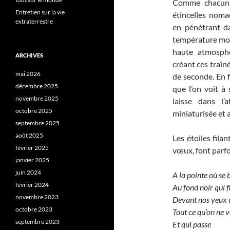
Comme chacun sa
Entretien sur la vie
étincelles noma
extraterrestre
en pénétrant da
température mont
haute atmosphèr
ARCHIVES
créant ces traîn
mai 2026
de seconde. En f
décembre 2025
que l’on voit à 
novembre 2025
laisse dans l’
octobre 2025
miniaturisée et 
septembre 2025
août 2025
Les étoiles fila
février 2025
vœux, font parf
janvier 2025
juin 2024
A la pointe où se
février 2024
Au fond noir qui f
novembre 2023
Devant nos yeux u
octobre 2023
Tout ce qu’on ne v
septembre 2023
Et qui passe