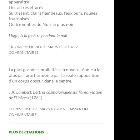
apparaître
Des astres effarés
Surgissant, clairs flambeaux, feux purs, rouges
fournaises
Ou triomphes du Noir le plus noir
Hugo, A la fenêtre pendant la nuit
TRIOMPHE DU NOIR
MARS 11, 2016
2
COMMENTAIRES
La plus grande simplicité se trouvera réunie à la
plus parfaite harmonie par la seule supposition
d’un corps obscur dans le centre.
J.A. Lambert, Lettres cosmologiques sur l’organisation
de l’Univers (1761)
CORPS OBSCUR
MARS 10, 2016
LAISSER UN
COMMENTAIRE
PLUS DE CITATIONS
→