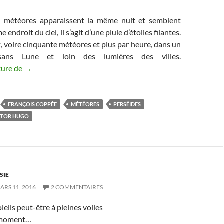
 météores apparaissent la même nuit et semblent
endroit du ciel, il s’agit d’une pluie d’étoiles filantes.
x, voire cinquante météores et plus par heure, dans un
sans Lune et loin des lumières des villes.
Le Météore du 13 Août
ture de
→
FRANÇOIS COPPÉE
MÉTÉORES
PERSÉIDES
CTOR HUGO
SIE
ARS 11, 2016
2 COMMENTAIRES
leils peut-être à pleines voiles
 moment…