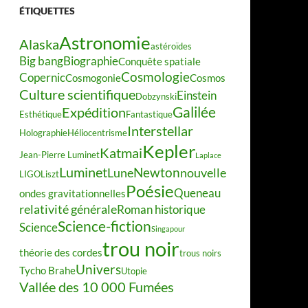
ÉTIQUETTES
Astronomie
Alaska
astéroïdes
Big bang
Biographie
Conquête spatiale
Cosmologie
Copernic
Cosmogonie
Cosmos
Culture scientifique
Einstein
Dobzynski
Galilée
Expédition
Esthétique
Fantastique
Interstellar
Holographie
Héliocentrisme
Kepler
Katmai
Jean-Pierre Luminet
Laplace
Luminet
Newton
Lune
nouvelle
LIGO
Liszt
Poésie
Queneau
ondes gravitationnelles
relativité générale
Roman historique
Science-fiction
Science
Singapour
trou noir
théorie des cordes
trous noirs
Univers
Tycho Brahe
Utopie
Vallée des 10 000 Fumées