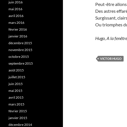
juin 2016
Peut-être allon
mai 2016
Des astres effar
avril 2016
Surgissant, clai
mars 2016
Ou triomphes du 
février 2016
janvier 2016
Hugo, A la fenêtre
décembre 2015
novembre 2015
octobre 2015
VICTOR HUGO
septembre 2015
août 2015
juillet 2015
juin 2015
mai 2015
avril 2015
mars 2015
février 2015
janvier 2015
décembre 2014