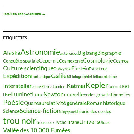
TOUTES LES GALERIES
→
ÉTIQUETTES
Astronomie
Alaska
Big bang
Biographie
astéroïdes
Cosmologie
Copernic
Conquête spatiale
Cosmogonie
Cosmos
Culture scientifique
Einstein
Dobzynski
Esthétique
Galilée
Expédition
Fantastique
Holographie
Héliocentrisme
Kepler
Interstellar
Katmai
Jean-Pierre Luminet
LIGO
Laplace
Luminet
Newton
Lune
nouvelle
ondes gravitationnelles
Liszt
Poésie
relativité générale
Queneau
Roman historique
Science-fiction
Science
théorie des cordes
Singapour
trou noir
Univers
Tycho Brahe
trous noirs
Utopie
Vallée des 10 000 Fumées