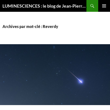
Recherche
LUMINESCIENCES : le blog de Jean-Pierre LUMINET, astrophysicien
ALLER
MENU
AU
PRINCI
CONTENU
Archives par mot-clé : Reverdy