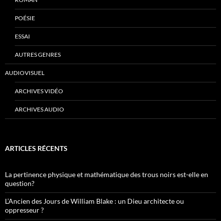
POÉSIE
ESSAI
AUTRES GENRES
AUDIOVISUEL
ARCHIVES VIDÉO
ARCHIVES AUDIO
ARTICLES RÉCENTS
La pertinence physique et mathématique des trous noirs est-elle en
question?
L’Ancien des Jours de William Blake : un Dieu architecte ou
oppresseur ?