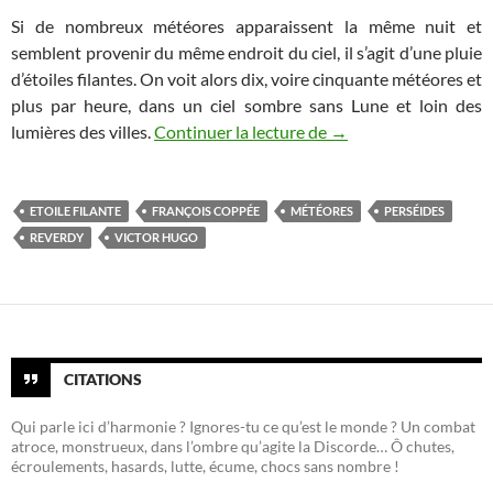
Si de nombreux météores apparaissent la même nuit et
semblent provenir du même endroit du ciel, il s’agit d’une pluie
d’étoiles filantes. On voit alors dix, voire cinquante météores et
plus par heure, dans un ciel sombre sans Lune et loin des
Le Météore du 13 Ao
lumières des villes.
Continuer la lecture de
→
ETOILE FILANTE
FRANÇOIS COPPÉE
MÉTÉORES
PERSÉIDES
REVERDY
VICTOR HUGO
CITATIONS
Qui parle ici d’harmonie ? Ignores-tu ce qu’est le monde ? Un combat
atroce, monstrueux, dans l’ombre qu’agite la Discorde… Ô chutes,
écroulements, hasards, lutte, écume, chocs sans nombre !