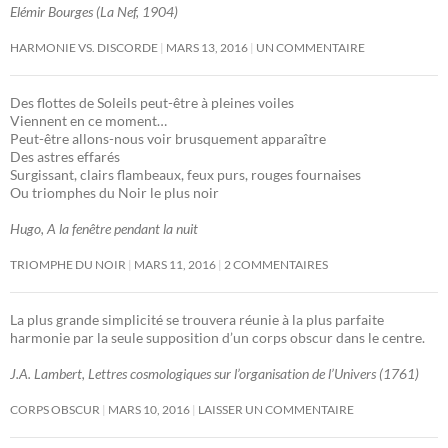
Elémir Bourges (La Nef, 1904)
HARMONIE VS. DISCORDE
MARS 13, 2016
UN COMMENTAIRE
Des flottes de Soleils peut-être à pleines voiles
Viennent en ce moment…
Peut-être allons-nous voir brusquement apparaître
Des astres effarés
Surgissant, clairs flambeaux, feux purs, rouges fournaises
Ou triomphes du Noir le plus noir
Hugo, A la fenêtre pendant la nuit
TRIOMPHE DU NOIR
MARS 11, 2016
2 COMMENTAIRES
La plus grande simplicité se trouvera réunie à la plus parfaite
harmonie par la seule supposition d’un corps obscur dans le centre.
J.A. Lambert, Lettres cosmologiques sur l’organisation de l’Univers (1761)
CORPS OBSCUR
MARS 10, 2016
LAISSER UN COMMENTAIRE