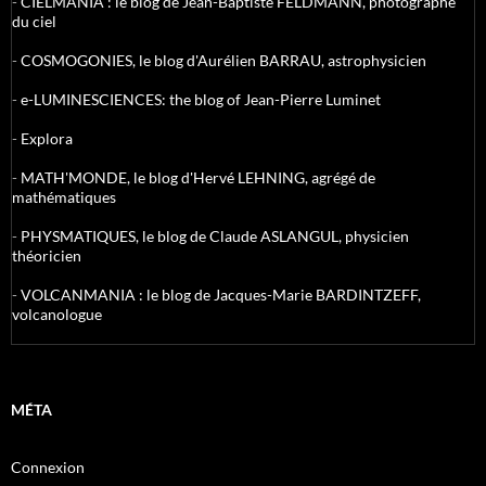
-
CIELMANIA : le blog de Jean-Baptiste FELDMANN, photographe
du ciel
-
COSMOGONIES, le blog d'Aurélien BARRAU, astrophysicien
-
e-LUMINESCIENCES: the blog of Jean-Pierre Luminet
-
Explora
-
MATH'MONDE, le blog d'Hervé LEHNING, agrégé de
mathématiques
-
PHYSMATIQUES, le blog de Claude ASLANGUL, physicien
théoricien
-
VOLCANMANIA : le blog de Jacques-Marie BARDINTZEFF,
volcanologue
MÉTA
Connexion