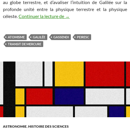
au globe terrestre, et d’avaliser l’intuition de Galilée sur la
profonde unité entre la physique terrestre et la physique
La révolution copernicienne chez
céleste.
Continuer la lecture de
→
ATOMISME
GALILÉE
GASSENDI
PEIRESC
TRANSIT DE MERCURE
ASTRONOMIE
,
HISTOIRE DES SCIENCES