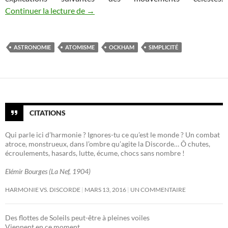
Le rasoir d’Ockham (1) : le principe de sim
Continuer la lecture de
→
ASTRONOMIE
ATOMISME
OCKHAM
SIMPLICITÉ
CITATIONS
Qui parle ici d’harmonie ? Ignores-tu ce qu’est le monde ? Un combat
atroce, monstrueux, dans l’ombre qu’agite la Discorde… Ô chutes,
écroulements, hasards, lutte, écume, chocs sans nombre !
Elémir Bourges (La Nef, 1904)
HARMONIE VS. DISCORDE
MARS 13, 2016
UN COMMENTAIRE
Des flottes de Soleils peut-être à pleines voiles
Viennent en ce moment…