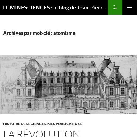
Recherche
LUMINESCIENCES : le blog de Jean-Pierre LUMINET, astrophysicien
ALLER
MENU
AU
PRINCI
CONTENU
Archives par mot-clé : atomisme
HISTOIRE DES SCIENCES
,
MES PUBLICATIONS
LA RÉVOLUTION