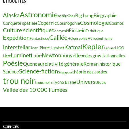
ÉTIQUETTES
Astronomie
Alaska
Big bang
Biographie
astéroïdes
Cosmologie
Copernic
Conquête spatiale
Cosmogonie
Cosmos
Culture scientifique
Einstein
Dobzynski
Esthétique
Galilée
Expédition
Fantastique
Holographie
Héliocentrisme
Kepler
Interstellar
Katmai
Jean-Pierre Luminet
LIGO
Laplace
Luminet
Newton
Lune
nouvelle
ondes gravitationnelles
Liszt
Poésie
relativité générale
Queneau
Roman historique
Science-fiction
Science
théorie des cordes
Singapour
trou noir
Univers
Tycho Brahe
trous noirs
Utopie
Vallée des 10 000 Fumées
SCIENCES