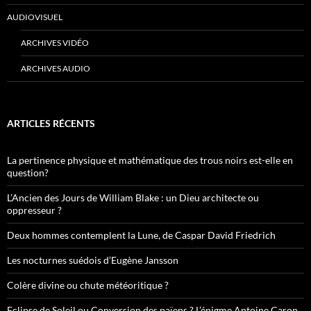
AUDIOVISUEL
ARCHIVES VIDÉO
ARCHIVES AUDIO
ARTICLES RÉCENTS
La pertinence physique et mathématique des trous noirs est-elle en
question?
L’Ancien des Jours de William Blake : un Dieu architecte ou
oppresseur ?
Deux hommes contemplent la Lune, de Caspar David Friedrich
Les nocturnes suédois d’Eugène Jansson
Colère divine ou chute météoritique ?
Eclipse de Soleil ou Conversion des païens ? L’énigme Antoine Caron