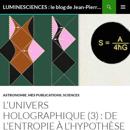
Recherche
LUMINESCIENCES : le blog de Jean-Pierre LUMINET, astrophysicien
ALLER
MENU
AU
PRINCI
CONTENU
ASTRONOMIE
,
MES PUBLICATIONS
,
SCIENCES
L’UNIVERS
HOLOGRAPHIQUE (3) : DE
L’ENTROPIE À L’HYPOTHÈSE