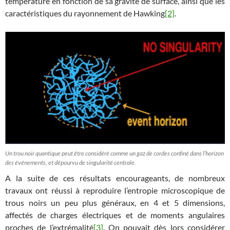
température en fonction de sa gravité de surface, ainsi que les
caractéristiques du rayonnement de Hawking
[2]
.
Un trou noir quantique peut être considéré comme un gaz de cordes confiné dans l’horizon
des événements, et dépourvu de singularité centrale.
A la suite de ces résultats encourageants, de nombreux
travaux ont réussi à reproduire l’entropie microscopique de
trous noirs un peu plus généraux, en 4 et 5 dimensions,
affectés de charges électriques et de moments angulaires
proches de l’extrémalité
[3]
. On pouvait dès lors considérer