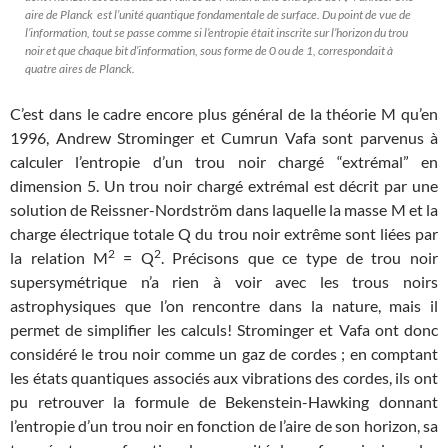
aire de Planck est l’unité quantique fondamentale de surface. Du point de vue de
l’information, tout se passe comme si l’entropie était inscrite sur l’horizon du trou
noir et que chaque bit d’information, sous forme de 0 ou de 1, correspondait à
quatre aires de Planck.
C’est dans le cadre encore plus général de la théorie M qu’en
1996, Andrew Strominger et Cumrun Vafa sont parvenus à
calculer l’entropie d’un trou noir chargé “extrémal”
en
dimension 5. Un trou noir chargé extrémal est décrit par une
solution de Reissner-Nordström dans laquelle la masse M et la
charge électrique totale Q du trou noir extrême sont liées par
2
2
la relation M
= Q
. Précisons que ce type de trou noir
supersymétrique n’a rien à voir avec les trous noirs
astrophysiques que l’on rencontre dans la nature, mais il
permet de simplifier les calculs! Strominger et Vafa ont donc
considéré le trou noir comme un gaz de cordes ; en comptant
les états quantiques associés aux vibrations des cordes, ils ont
pu retrouver la formule de Bekenstein-Hawking donnant
l’entropie d’un trou noir en fonction de l’aire de son horizon, sa