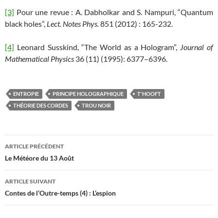
[3]
Pour une revue : A. Dabholkar and S. Nampuri, “Quantum
black holes”,
Lect. Notes Phys.
851 (2012) : 165-232.
[4]
Leonard Susskind, “The World as a Hologram”,
Journal of
Mathematical Physics
36 (11) (1995): 6377–6396.
ENTROPIE
PRINCIPE HOLOGRAPHIQUE
T'HOOFT
THÉORIE DES CORDES
TROU NOIR
Navigation
ARTICLE PRÉCÉDENT
des
Le Météore du 13 Août
articles
ARTICLE SUIVANT
Contes de l’Outre-temps (4) : L’espion