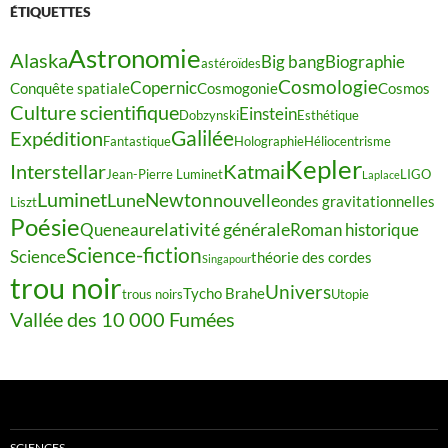
ÉTIQUETTES
Astronomie
Alaska
Big bang
Biographie
astéroïdes
Cosmologie
Copernic
Conquête spatiale
Cosmogonie
Cosmos
Culture scientifique
Einstein
Dobzynski
Esthétique
Galilée
Expédition
Fantastique
Holographie
Héliocentrisme
Kepler
Interstellar
Katmai
Jean-Pierre Luminet
LIGO
Laplace
Luminet
Newton
Lune
nouvelle
ondes gravitationnelles
Liszt
Poésie
relativité générale
Queneau
Roman historique
Science-fiction
Science
théorie des cordes
Singapour
trou noir
Univers
Tycho Brahe
trous noirs
Utopie
Vallée des 10 000 Fumées
SCIENCES