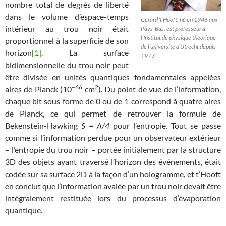
nombre total de degrés de liberté
dans le volume d’espace-temps
Gerard ‘t Hooft, né en 1946 aux
intérieur au trou noir était
Pays-Bas, est professeur à
l’Institut de physique théorique
proportionnel à la superficie de son
de l’université d’Utrecht depuis
horizon
[1]
. La surface
1977.
bidimensionnelle du trou noir peut
être divisée en unités quantiques fondamentales appelées
–66
2
aires de Planck (10
cm
). Du point de vue de l’information,
chaque bit sous forme de 0 ou de 1 correspond à quatre aires
de Planck, ce qui permet de retrouver la formule de
Bekenstein-Hawking
S = A/4
pour l’entropie. Tout se passe
comme si l’information perdue pour un observateur extérieur
– l’entropie du trou noir – portée initialement par la structure
3D des objets ayant traversé l’horizon des événements, était
codée sur sa surface 2D à la façon d’un hologramme, et t’Hooft
en conclut que l’information avalée par un trou noir devait être
intégralement restituée lors du processus d’évaporation
quantique.