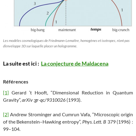
Les modèles cosmologiques de Friedmann-Lemaître, homogènes et isotropes, n’ont pas
d’enveloppe 3D sur laquelle placer un hologramme.
La suite est ici :
La conjecture de Maldacena
Références
[1]
Gerard ‘t Hooft, “Dimensional Reduction in Quantum
Gravity”,
arXiv :gr-qc/9310026
(1993).
[2]
Andrew Strominger and Cumrun Vafa, “Microscopic origin
of the Bekenstein–Hawking entropy”,
Phys. Lett
. B
379 (1996) :
99–104.