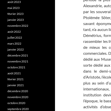
août 2023
Alexandrie, aut
mai 2023
par les souvera
février 2023
Ptolémée Sôter,
janvier 2023
savant éponyme
novembre 2022
tard, n’a aucun l
août 2022
Démétrius, form
juillet 2022
rassembler les l
mars 2022
de mieux les c
janvier 2022
commerciales. D
décembre 2021
dédié aux Muses
novembre 2021
sorte dédié aux 
octobre 2021
dans le demi-s
août 2021
d’Aristote, l’éco
février 2021
plus au sein d’
janvier 2021
internationaux, 
décembre 2020
institution dev
novembre 2020
l’époque, le bas
octobre 2020
activités d’ob
septembre 2020