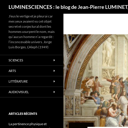
Recherche
LUMINESCIENCES : le blog de Jean-Pierre LUMINET,
J’eus le vertige et je pleurai car
mes yeux avaient vu cet objet
secret et conjectural dont les
hommes usurpent le nom, mais
qu’aucun homme n’a regardé :
l’inconcevable univers. Jorge
Luis Borges, L’Aleph (1949)
SCIENCES
ARTS
LITTÉRATURE
AUDIOVISUEL
ARTICLES RÉCENTS
La pertinence physique et