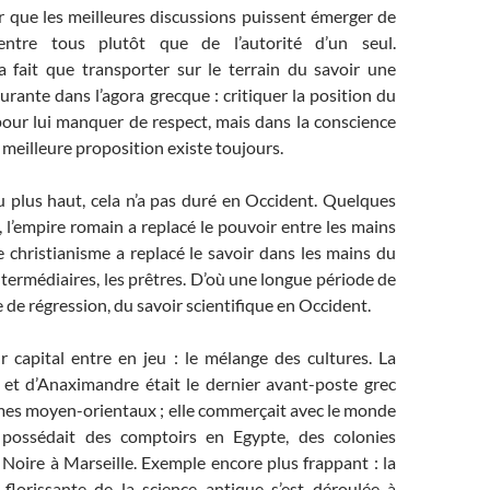
r que les meilleures discussions puissent émerger de
entre tous plutôt que de l’autorité d’un seul.
 fait que transporter sur le terrain du savoir une
urante dans l’agora grecque : critiquer la position du
pour lui manquer de respect, mais dans la conscience
meilleure proposition existe toujours.
 plus haut, cela n’a pas duré en Occident. Quelques
d, l’empire romain a replacé le pouvoir entre les mains
le christianisme a replacé le savoir dans les mains du
intermédiaires, les prêtres. D’où une longue période de
e de régression, du savoir scientifique en Occident.
r capital entre en jeu : le mélange des cultures. La
 et d’Anaximandre était le dernier avant-poste grec
mes moyen-orientaux ; elle commerçait avec le monde
possédait des comptoirs en Egypte, des colonies
 Noire à Marseille. Exemple encore plus frappant : la
 florissante de la science antique s’est déroulée à