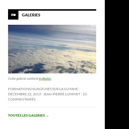
GALERIES
Cette galerie contient
6 photos
.
FORMATIONS NUAGEUSES SUR LA GUYANE
DÉCEMBRE 22, 2013
JEAN-PIERRE LUMINET
10
COMMENTAIRES
TOUTES LES GALERIES
→