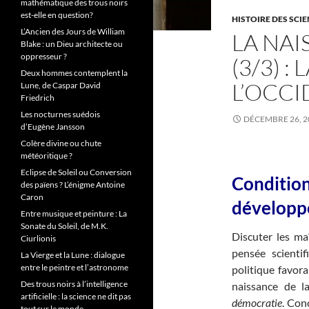
mathématique des trous noirs
est-elle en question?
HISTOIRE DES SCI
L’Ancien des Jours de William
LA NAI
Blake : un Dieu architecte ou
oppresseur ?
(3/3) :
Deux hommes contemplent la
L’OCCI
Lune, de Caspar David
Friedrich
Les nocturnes suédois
DÉCEMBRE 26, 2
d’Eugène Jansson
Colère divine ou chute
météoritique ?
Eclipse de Soleil ou Conversion
Condition
des païens ? L’énigme Antoine
Caron
développe
Entre musique et peinture : La
Sonate du Soleil, de M.K.
Discuter les ma
Ciurlionis
pensée scientif
La Vierge et la Lune : dialogue
entre le peintre et l’astronome
politique favora
Des trous noirs à l’intelligence
naissance de l
artificielle : la science ne dit pas
démocratie
. Con
tout sur le monde