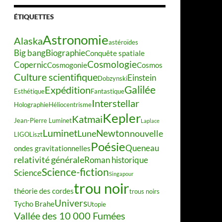
ÉTIQUETTES
Astronomie
Alaska
astéroïdes
Big bang
Biographie
Conquête spatiale
Cosmologie
Copernic
Cosmogonie
Cosmos
Culture scientifique
Einstein
Dobzynski
Galilée
Expédition
Esthétique
Fantastique
Interstellar
Holographie
Héliocentrisme
Kepler
Katmai
Jean-Pierre Luminet
Laplace
Luminet
Newton
Lune
nouvelle
LIGO
Liszt
Poésie
Queneau
ondes gravitationnelles
relativité générale
Roman historique
Science-fiction
Science
Singapour
trou noir
théorie des cordes
trous noirs
Univers
Tycho Brahe
Utopie
Vallée des 10 000 Fumées