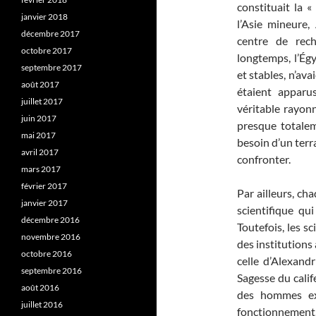
constituait la «
janvier 2018
l’Asie mineure,
décembre 2017
centre de rech
octobre 2017
longtemps, l’Ég
septembre 2017
et stables, n’ava
août 2017
étaient apparu
juillet 2017
véritable rayon
juin 2017
presque totaleme
mai 2017
besoin d’un terra
avril 2017
confronter.
mars 2017
février 2017
Par ailleurs, ch
janvier 2017
scientifique qu
décembre 2016
Toutefois, les s
novembre 2016
des institutions
octobre 2016
celle d’Alexand
septembre 2016
Sagesse du cali
août 2016
des hommes exc
juillet 2016
fonctionnement