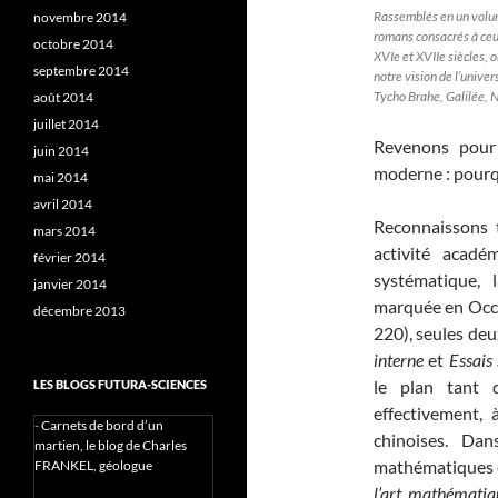
Rassemblés en un volu
novembre 2014
romans consacrés à ceu
octobre 2014
XVIe et XVIIe siècles, 
septembre 2014
notre vision de l’univer
Tycho Brahe, Galilée,
août 2014
juillet 2014
Revenons pour 
juin 2014
moderne : pourqu
mai 2014
avril 2014
Reconnaissons t
mars 2014
activité acadé
février 2014
systématique, 
janvier 2014
marquée en Occi
décembre 2013
220), seules deu
interne
et
Essais
le plan tant q
LES BLOGS FUTURA-SCIENCES
effectivement, 
-
Carnets de bord d’un
chinoises. Da
martien, le blog de Charles
mathématiques e
FRANKEL, géologue
l’art mathématiq