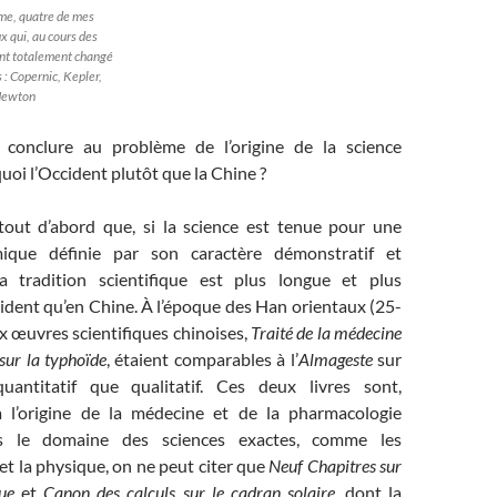
me, quatre de mes
x qui, au cours des
ont totalement changé
s : Copernic, Kepler,
 Newton
conclure au problème de l’origine de la science
oi l’Occident plutôt que la Chine ?
out d’abord que, si la science est tenue pour une
mique définie par son caractère démonstratif et
la tradition scientifique est plus longue et plus
dent qu’en Chine. À l’époque des Han orientaux (25-
x œuvres scientifiques chinoises,
Traité de la médecine
 sur la typhoïde
, étaient comparables à l’
Almageste
sur
uantitatif que qualitatif. Ces deux livres sont,
à l’origine de la médecine et de la pharmacologie
ns le domaine des sciences exactes, comme les
t la physique, on ne peut citer que
Neuf Chapitres sur
ue
et
Canon des calculs sur le cadran solaire
, dont la