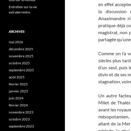
en effet accepte
Entretien sur la vie
la discussion 
extraterrestre
Anaximandre n’a
pratique déjà co
ARCHIVES
magistrat, non 
partagée qu’une 
mai 2026
décembre 2025
Comme on l’a vu
novembre 2025
siècles plus tar
octobre 2025
d’un seul, puis 
septembre 2025
divin et de ses 
août 2025
stagnation, voir
février 2025
janvier 2025
Un autre facteu
juin 2024
Milet de Thalès
février 2024
avant les royau
novembre 2023
mésopotamien, 
octobre 2023
allant de la Mer
septembre 2023
période la plus