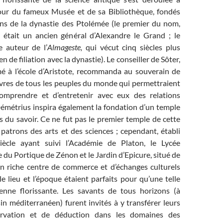
our du fameux Musée et de sa Bibliothèque, fondés
ins de la dynastie des Ptolémée (le premier du nom,
 était un ancien général d’Alexandre le Grand ; le
 auteur de l’
Almageste,
qui vécut cinq siècles plus
ien de filiation avec la dynastie). Le conseiller de Sôter,
é à l’école d’Aristote, recommanda au souverain de
ivres de tous les peuples du monde qui permettraient
omprendre et d’entretenir avec eux des relations
émétrius inspira également la fondation d’un temple
 du savoir. Ce ne fut pas le premier temple de cette
patrons des arts et des sciences ; cependant, établi
iècle ayant suivi l’Académie de Platon, le Lycée
le du Portique de Zénon et le Jardin d’Epicure, situé de
un riche centre de commerce et d’échanges culturels
le lieu et l’époque étaient parfaits pour qu’une telle
ienne florissante. Les savants de tous horizons (à
sin méditerranéen) furent invités à y transférer leurs
servation et de déduction dans les domaines des