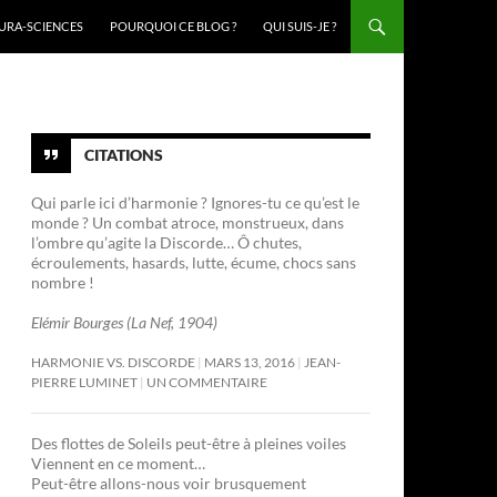
URA-SCIENCES
POURQUOI CE BLOG ?
QUI SUIS-JE ?
CITATIONS
Qui parle ici d’harmonie ? Ignores-tu ce qu’est le
monde ? Un combat atroce, monstrueux, dans
l’ombre qu’agite la Discorde… Ô chutes,
écroulements, hasards, lutte, écume, chocs sans
nombre !
Elémir Bourges (La Nef, 1904)
HARMONIE VS. DISCORDE
MARS 13, 2016
JEAN-
PIERRE LUMINET
UN COMMENTAIRE
Des flottes de Soleils peut-être à pleines voiles
Viennent en ce moment…
Peut-être allons-nous voir brusquement