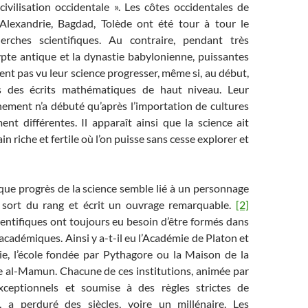
 civilisation occidentale ». Les côtes occidentales de
 Alexandrie, Bagdad, Tolède ont été tour à tour le
erches scientifiques. Au contraire, pendant très
ypte antique et la dynastie babylonienne, puissantes
ient pas vu leur science progresser, même si, au début,
s des écrits mathématiques de haut niveau. Leur
nement n’a débuté qu’après l’importation de cultures
nt différentes. Il apparaît ainsi que la science ait
in riche et fertile où l’on puisse sans cesse explorer et
aque progrès de la science semble lié à un personnage
i sort du rang et écrit un ouvrage remarquable.
[2]
cientifiques ont toujours eu besoin d’être formés dans
 académiques. Ainsi y a-t-il eu l’Académie de Platon et
rie, l’école fondée par Pythagore ou la Maison de la
fe al-Mamun. Chacune de ces institutions, animée par
eptionnels et soumise à des règles strictes de
, a perduré des siècles, voire un millénaire. Les