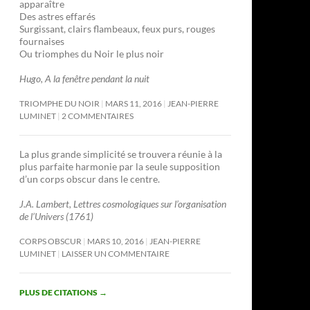
apparaître
Des astres effarés
Surgissant, clairs flambeaux, feux purs, rouges
fournaises
Ou triomphes du Noir le plus noir
Hugo, A la fenêtre pendant la nuit
TRIOMPHE DU NOIR
MARS 11, 2016
JEAN-PIERRE
LUMINET
2 COMMENTAIRES
La plus grande simplicité se trouvera réunie à la
plus parfaite harmonie par la seule supposition
d’un corps obscur dans le centre.
J.A. Lambert, Lettres cosmologiques sur l’organisation
de l’Univers (1761)
CORPS OBSCUR
MARS 10, 2016
JEAN-PIERRE
LUMINET
LAISSER UN COMMENTAIRE
PLUS DE CITATIONS
→