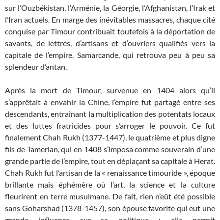
sur l’Ouzbékistan, l’Arménie, la Géorgie, l’Afghanistan, l’Irak et
l’Iran actuels. En marge des inévitables massacres, chaque cité
conquise par Timour contribuait toutefois à la déportation de
savants, de lettrés, d’artisans et d’ouvriers qualifiés vers la
capitale de l’empire, Samarcande, qui retrouva peu à peu sa
splendeur d’antan.
Après la mort de Timour, survenue en 1404 alors qu’il
s’apprêtait à envahir la Chine, l’empire fut partagé entre ses
descendants, entraînant la multiplication des potentats locaux
et des luttes fratricides pour s’arroger le pouvoir. Ce fut
finalement Chah Rukh (1377-1447), le quatrième et plus digne
fils de Tamerlan, qui en 1408 s’imposa comme souverain d’une
grande partie de l’empire, tout en déplaçant sa capitale à Herat.
Chah Rukh fut l’artisan de la « renaissance timouride », époque
brillante mais éphémère où l’art, la science et la culture
fleurirent en terre musulmane. De fait, rien n’eût été possible
sans Goharshad (1378-1457), son épouse favorite qui eut une
grande influence sur sa politique ; elle permit