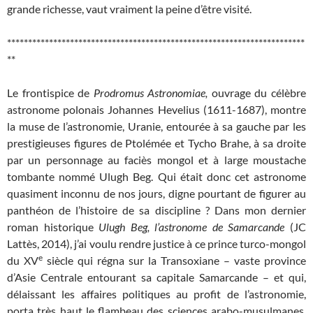
grande richesse, vaut vraiment la peine d’être visité.
***********************************************************************
**
Le frontispice de
Prodromus Astronomiae,
ouvrage du célèbre
astronome polonais Johannes Hevelius (1611-1687), montre
la muse de l’astronomie, Uranie, entourée à sa gauche par les
prestigieuses figures de Ptolémée et Tycho Brahe, à sa droite
par un personnage au faciès mongol et à large moustache
tombante nommé Ulugh Beg. Qui était donc cet astronome
quasiment inconnu de nos jours, digne pourtant de figurer au
panthéon de l’histoire de sa discipline ? Dans mon dernier
roman historique
Ulugh Beg, l’astronome de Samarcande
(JC
Lattès, 2014), j’ai voulu rendre justice à ce prince turco-mongol
e
du XV
siècle qui régna sur la Transoxiane – vaste province
d’Asie Centrale entourant sa capitale Samarcande – et qui,
délaissant les affaires politiques au profit de l’astronomie,
porta très haut le flambeau des sciences arabo-musulmanes,