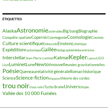
ÉTIQUETTES
Astronomie
Alaska
Big bang
Biographie
astéroïdes
Cosmologie
Copernic
Conquête spatiale
Cosmogonie
Cosmos
Culture scientifique
Einstein
Dobzynski
Esthétique
Galilée
Expédition
Fantastique
Holographie
Héliocentrisme
Kepler
Interstellar
Katmai
Jean-Pierre Luminet
LIGO
Laplace
Luminet
Newton
Lune
nouvelle
ondes gravitationnelles
Liszt
Poésie
relativité générale
Queneau
Roman historique
Science-fiction
Science
théorie des cordes
Singapour
trou noir
Univers
Tycho Brahe
trous noirs
Utopie
Vallée des 10 000 Fumées