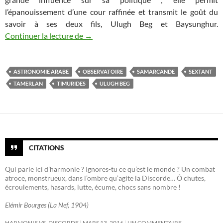
l’épanouissement d’une cour raffinée et transmit le goût du
savoir à ses deux fils, Ulugh Beg et Baysunghur.
Hommage à Ulugh Beg, prince des étoiles
Continuer la lecture de
→
ASTRONOMIE ARABE
OBSERVATOIRE
SAMARCANDE
SEXTANT
TAMERLAN
TIMURIDES
ULUGH BEG
CITATIONS
Qui parle ici d’harmonie ? Ignores-tu ce qu’est le monde ? Un combat
atroce, monstrueux, dans l’ombre qu’agite la Discorde… Ô chutes,
écroulements, hasards, lutte, écume, chocs sans nombre !
Elémir Bourges (La Nef, 1904)
HARMONIE VS. DISCORDE
MARS 13, 2016
UN COMMENTAIRE