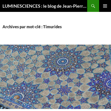
Recherche
LUMINESCIENCES : le blog de Jean-Pierre LUMINET, astrophysicien
ALLER
MENU
AU
PRINCI
CONTENU
Archives par mot-clé : Timurides