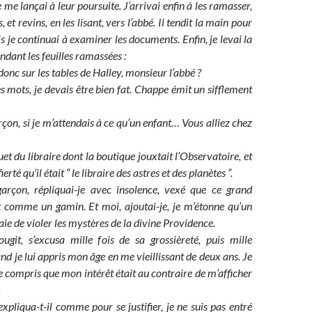
 me lançai à leur poursuite. J’arrivai enfin à les ramasser,
, et revins, en les lisant, vers l’abbé. Il tendit la main pour
s je continuai à examiner les documents. Enfin, je levai la
tendant les feuilles ramassées :
donc sur les tables de Halley, monsieur l’abbé ?
 mots, je devais être bien fat. Chappe émit un sifflement
çon, si je m’attendais à ce qu’un enfant… Vous alliez chez
quet du libraire dont la boutique jouxtait l’Observatoire, et
erté qu’il était “ le libraire des astres et des planètes ”.
rçon, répliquai-je avec insolence, vexé que ce grand
t comme un gamin. Et moi, ajoutai-je, je m’étonne qu’un
aie de violer les mystères de la divine Providence.
ugit, s’excusa mille fois de sa grossièreté, puis mille
nd je lui appris mon âge en me vieillissant de deux ans. Je
e compris que mon intérêt était au contraire de m’afficher
.
pliqua-t-il comme pour se justifier, je ne suis pas entré