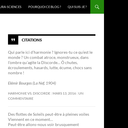
URA-SCIENCES
POURQUOI CE BLOG ?
QUI SUIS-JE ?
CITATIONS
Qui parle ici d’harmonie ? Ignores-tu ce qu’est le
monde ? Un combat atroce, monstrueux, dans
l’ombre qu’agite la Discorde… Ô chutes,
écroulements, hasards, lutte, écume, chocs sans
nombre !
Elémir Bourges (La Nef, 1904)
HARMONIE VS. DISCORDE
MARS 13, 2016
UN
COMMENTAIRE
Des flottes de Soleils peut-être à pleines voiles
Viennent en ce moment…
Peut-être allons-nous voir brusquement