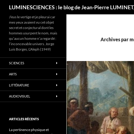
Recherche
LUMINESCIENCES : le blog de Jean-Pierre LUMINET,
J’eus le vertige et je pleurai car
mes yeux avaient vu cet objet
secret et conjectural dont les
hommes usurpent le nom, mais
qu’aucun homme n’a regardé :
Archives par mo
l’inconcevable univers. Jorge
Luis Borges, L’Aleph (1949)
SCIENCES
ARTS
LITTÉRATURE
AUDIOVISUEL
ARTICLES RÉCENTS
La pertinence physique et