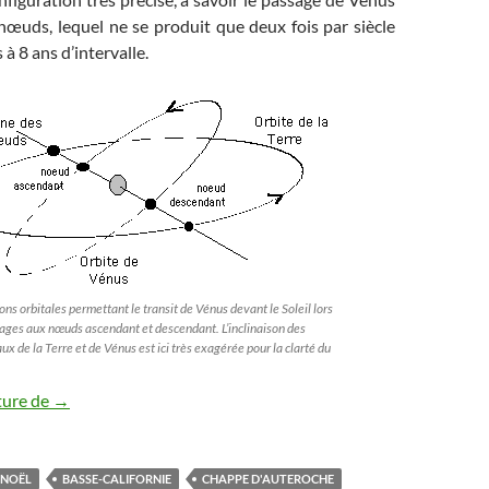
 nœuds, lequel ne se produit que deux fois par siècle
à 8 ans d’intervalle.
ons orbitales permettant le transit de Vénus devant le Soleil lors
ages aux nœuds ascendant et descendant. L’inclinaison des
aux de la Terre et de Vénus est ici très exagérée pour la clarté du
Chappe d’Auteroche, mort pour la science le 1er août 1769
ture de
→
 NOËL
BASSE-CALIFORNIE
CHAPPE D'AUTEROCHE