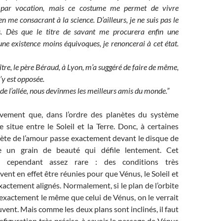
 par vocation, mais ce costume me permet de vivre
 me consacrant à la science. D’ailleurs, je ne suis pas le
s. Dès que le titre de savant me procurera enfin une
une existence moins équivoques, je renoncerai à cet état.
re, le père Béraud, à Lyon, m’a suggéré de faire de même,
’y est opposée.
 de l’allée, nous devînmes les meilleurs amis du monde.”
èvement que, dans l’ordre des planètes du système
e situe entre le Soleil et la Terre. Donc, à certaines
nète de l’amour passe exactement devant le disque de
 un grain de beauté qui défile lentement. Cet
 cependant assez rare : des conditions très
vent en effet être réunies pour que Vénus, le Soleil et
exactement alignés. Normalement, si le plan de l’orbite
t exactement le même que celui de Vénus, on le verrait
vent. Mais comme les deux plans sont inclinés, il faut
figuration très précise, à savoir le passage de Vénus