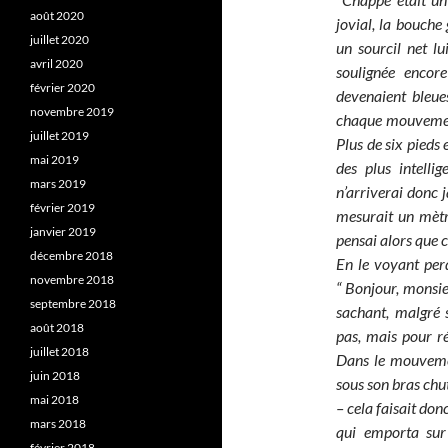
août 2020
jovial, la bouche
juillet 2020
un sourcil net lu
avril 2020
soulignée encore
février 2020
devenaient bleue
novembre 2019
chaque mouvement 
juillet 2019
Plus de six pieds
mai 2019
des plus intelli
mars 2019
n’arriverai donc
février 2019
mesurait un mètr
janvier 2019
pensai alors que 
décembre 2018
En le voyant per
novembre 2018
“ Bonjour, monsieu
septembre 2018
sachant, malgré s
août 2018
pas, mais pour r
juillet 2018
Dans le mouvement
juin 2018
sous son bras chut
mai 2018
– cela faisait donc
mars 2018
qui emporta sur 
février 2018