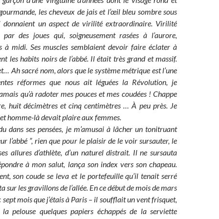
 gourmande, les cheveux de jais et l’œil bleu sombre sous
i donnaient un aspect de virilité extraordinaire. Virilité
 par des joues qui, soigneusement rasées à l’aurore,
s à midi. Ses muscles semblaient devoir faire éclater à
les habits noirs de l’abbé. Il était très grand et massif.
 et… Ah sacré nom, alors que le système métrique est l’une
gentes réformes que nous ait léguées la Révolution, je
 jamais qu’à radoter mes pouces et mes coudées ! Chappe
e, huit décimètres et cinq centimètres … À peu près. Je
cet homme-là devait plaire aux femmes.
du dans ses pensées, je m’amusai à lâcher un tonitruant
r l’abbé ”, rien que pour le plaisir de le voir sursauter, le
es allures d’athlète, d’un naturel distrait. Il ne sursauta
épondre à mon salut, lança son index vers son chapeau.
, son coude se leva et le portefeuille qu’il tenait serré
a sur les gravillons de l’allée. En ce début de mois de mars
 sept mois que j’étais à Paris – il soufflait un vent frisquet,
la pelouse quelques papiers échappés de la serviette