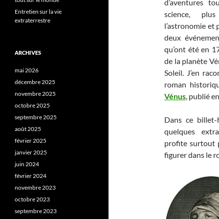
d’aventures to
Entretien sur la vie
science, plus
extraterrestre
l’astronomie et 
deux événemen
qu’ont été en 17
ARCHIVES
de la planète Vé
mai 2026
Soleil. J’en rac
décembre 2025
roman histori
novembre 2025
Vénus
, publié e
octobre 2025
septembre 2025
Dans ce billet
août 2025
quelques extra
février 2025
profite surtout
janvier 2025
figurer dans le 
juin 2024
février 2024
novembre 2023
octobre 2023
septembre 2023