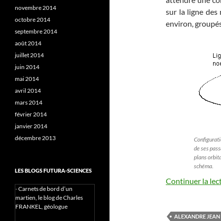
novembre 2014
sur la ligne des
octobre 2014
environ, groupés 
septembre 2014
août 2014
juillet 2014
juin 2014
mai 2014
avril 2014
mars 2014
février 2014
janvier 2014
décembre 2013
Configurati
de ses pass
plans orbit
schéma.
LES BLOGS FUTURA-SCIENCES
Continuer la lec
-
Carnets de bord d’un
martien, le blog de Charles
FRANKEL, géologue
ALEXANDRE JEAN