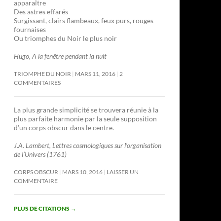
apparaître
Des astres effarés
Surgissant, clairs flambeaux, feux purs, rouges
fournaises
Ou triomphes du Noir le plus noir
Hugo, A la fenêtre pendant la nuit
TRIOMPHE DU NOIR
MARS 11, 2016
2
COMMENTAIRES
La plus grande simplicité se trouvera réunie à la
plus parfaite harmonie par la seule supposition
d’un corps obscur dans le centre.
J.A. Lambert, Lettres cosmologiques sur l’organisation
de l’Univers (1761)
CORPS OBSCUR
MARS 10, 2016
LAISSER UN
COMMENTAIRE
PLUS DE CITATIONS
→