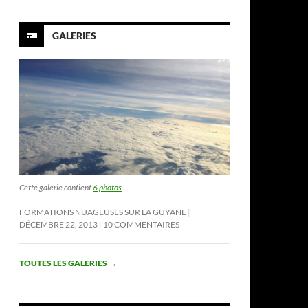
GALERIES
Cette galerie contient
6 photos
.
FORMATIONS NUAGEUSES SUR LA GUYANE
DÉCEMBRE 22, 2013
10 COMMENTAIRES
TOUTES LES GALERIES
→