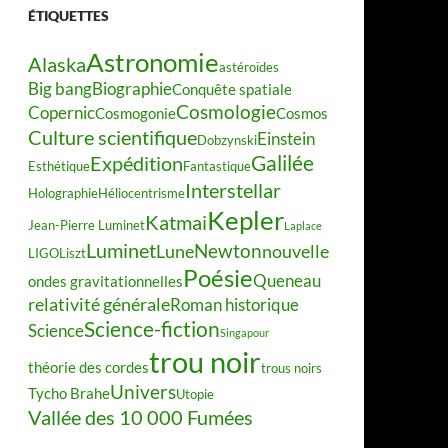
ÉTIQUETTES
Astronomie
Alaska
astéroïdes
Big bang
Biographie
Conquête spatiale
Cosmologie
Copernic
Cosmogonie
Cosmos
Culture scientifique
Einstein
Dobzynski
Galilée
Expédition
Esthétique
Fantastique
Interstellar
Holographie
Héliocentrisme
Kepler
Katmai
Jean-Pierre Luminet
Laplace
Luminet
Newton
Lune
nouvelle
LIGO
Liszt
Poésie
Queneau
ondes gravitationnelles
relativité générale
Roman historique
Science-fiction
Science
Singapour
trou noir
théorie des cordes
trous noirs
Univers
Tycho Brahe
Utopie
Vallée des 10 000 Fumées