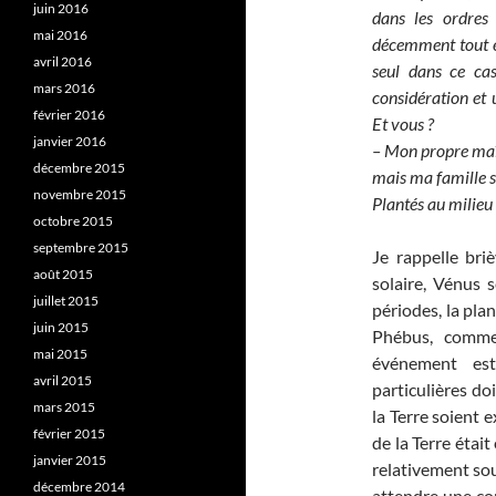
juin 2016
dans les ordres
mai 2016
décemment tout en
avril 2016
seul dans ce ca
mars 2016
considération et 
février 2016
Et vous ?
janvier 2016
– Mon propre maît
décembre 2015
mais ma famille s
novembre 2015
Plantés au milieu
octobre 2015
septembre 2015
Je rappelle bri
août 2015
solaire, Vénus s
juillet 2015
périodes, la pla
juin 2015
Phébus, comme
mai 2015
événement est
avril 2015
particulières doi
mars 2015
la Terre soient 
février 2015
de la Terre étai
janvier 2015
relativement sou
décembre 2014
attendre une con