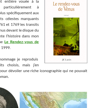
ut entière vouée à la
 particulièrement à
plus spécifiquement aux
ts célestes marquants
61 et 1769 les transits
nus devant le disque du
onte l’histoire dans mon
que
Le Rendez-vous de
n 1999.
-hommage je reproduis
its choisis, mais j’en
 pour dévoiler une riche iconographie qui ne pouvait
roman.