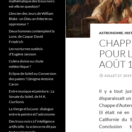
mathématique des trous noirs
est-elle en question?
L’Ancien des Jours de William
Blake : un Dieu architecte ou
oppresseur ?
Deux hommes contemplent la
ASTRONOMIE
,
HIS
Lune, de Caspar David
CHAPP
Friedrich
Les nocturnes suédois
POUR L
d’Eugène Jansson
AOÛT 
Colère divine ou chute
météoritique ?
Eclipse de Soleil ou Conversion
JUILLET 27, 2019
des païens ? L’énigme Antoine
Caron
Il y a tout ju
Entre musique et peinture : La
Sonate du Soleil, de M.K.
disparaissait un
Ciurlionis
Chappe d’Auteroc
La Vierge et la Lune : dialogue
(il était né e
entre le peintre et l’astronome
Californie du 
Des trous noirs à l’intelligence
Conclusion 
artificielle : la science ne dit pas
tout sur le monde