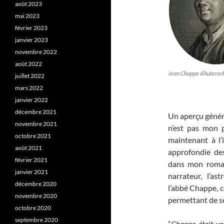
août 2023
mai 2023
février 2023
janvier 2023
novembre 2022
août 2022
Jean Chappe d’Auteroch
juillet 2022
mars 2022
janvier 2022
décembre 2021
Un aperçu généra
novembre 2021
n’est pas mon 
octobre 2021
maintenant à l
août 2021
approfondie de
février 2021
dans mon roman 
janvier 2021
narrateur, l’a
décembre 2020
l’abbé Chappe, c
novembre 2020
permettant de se 
octobre 2020
septembre 2020
“
Chappe était un