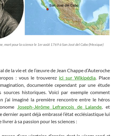
e, mort pour la science le 1er août 1769 à San José del Cabo (Mexique)
l de la vie et de l’œuvre de Jean Chappe d’Auteroche
propos : vous le trouverez
ici sur Wikipédia
. Place
’imagination, documentée cependant par une étude
s sources historiques. Voici par exemple comment
j’ai imaginé la première rencontre entre le héros
stronome
Joseph-Jérôme Lefrançois de Lalande
, et
e dernier ayant déjà embrassé l’état ecclésiastique lui
livrer à sa passion pour les sciences :
 garçon d’une vingtaine d’années dont le visage rond et