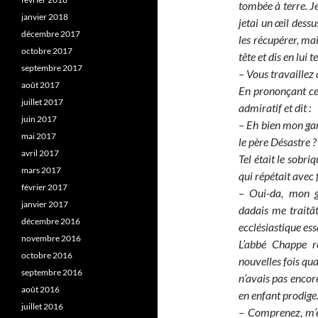
tombée à terre. Je
janvier 2018
jetai un œil dessus
décembre 2017
les récupérer, mai
octobre 2017
tête et dis en lui 
septembre 2017
– Vous travaillez 
août 2017
En prononçant ces
juillet 2017
admiratif et dit :
juin 2017
– Eh bien mon gar
mai 2017
le père Désastre ?
avril 2017
Tel était le sobri
mars 2017
qui répétait avec fi
février 2017
– Oui-da, mon ga
janvier 2017
dadais me traitâ
décembre 2016
ecclésiastique ess
novembre 2016
L’abbé Chappe ro
octobre 2016
nouvelles fois qua
septembre 2016
n’avais pas encor
août 2016
en enfant prodige
juillet 2016
– Comprenez, m’ex