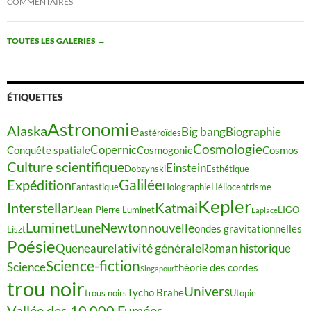
COMMENTAIRES
TOUTES LES GALERIES
→
ÉTIQUETTES
Astronomie
Alaska
Big bang
Biographie
astéroïdes
Cosmologie
Copernic
Conquête spatiale
Cosmogonie
Cosmos
Culture scientifique
Einstein
Dobzynski
Esthétique
Galilée
Expédition
Fantastique
Holographie
Héliocentrisme
Kepler
Interstellar
Katmai
Jean-Pierre Luminet
LIGO
Laplace
Luminet
Newton
Lune
nouvelle
ondes gravitationnelles
Liszt
Poésie
relativité générale
Queneau
Roman historique
Science-fiction
Science
théorie des cordes
Singapour
trou noir
Univers
Tycho Brahe
trous noirs
Utopie
Vallée des 10 000 Fumées