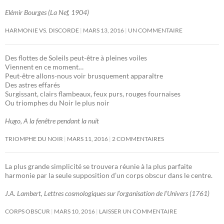
Elémir Bourges (La Nef, 1904)
HARMONIE VS. DISCORDE
MARS 13, 2016
UN COMMENTAIRE
Des flottes de Soleils peut-être à pleines voiles
Viennent en ce moment…
Peut-être allons-nous voir brusquement apparaître
Des astres effarés
Surgissant, clairs flambeaux, feux purs, rouges fournaises
Ou triomphes du Noir le plus noir
Hugo, A la fenêtre pendant la nuit
TRIOMPHE DU NOIR
MARS 11, 2016
2 COMMENTAIRES
La plus grande simplicité se trouvera réunie à la plus parfaite
harmonie par la seule supposition d’un corps obscur dans le centre.
J.A. Lambert, Lettres cosmologiques sur l’organisation de l’Univers (1761)
CORPS OBSCUR
MARS 10, 2016
LAISSER UN COMMENTAIRE