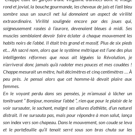
rond et jovial, la bouche gourmande, les cheveux de jais et l’œil bleu
sombre sous un sourcil net lui donnaient un aspect de virilité
extraordinaire. Virilité soulignée encore par des joues qui,
soigneusement rasées à l’aurore, devenaient bleues à midi. Ses
muscles semblaient devoir faire éclater à chaque mouvement les
habits noirs de l’abbé. Il était très grand et massif. Plus de six pieds
et… Ah sacré nom, alors que le système métrique est l’une des plus
intelligentes réformes que nous ait léguées la Révolution, je
n’arriverai donc jamais qu’à radoter mes pouces et mes coudées !
Chappe mesurait un mètre, huit décimètres et cinq centimètres … À
peu près. Je pensai alors que cet homme-là devait plaire aux
femmes.
En le voyant perdu dans ses pensées, je m’amusai à lâcher un
tonitruant “ Bonjour, monsieur l’abbé ”, rien que pour le plaisir de le
voir sursauter, le sachant, malgré ses allures d’athlète, d’un naturel
distrait. Il ne sursauta pas, mais pour répondre à mon salut, lança
son index vers son chapeau. Dans le mouvement, son coude se leva
et le portefeuille qu’il tenait serré sous son bras chuta sur les