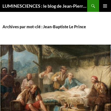
Recherche
LUMINESCIENCES : le blog de Jean-Pierre LUMINET, astrophysicien
ALLER
MENU
AU
PRINCI
CONTENU
Archives par mot-clé : Jean-Baptiste Le Prince