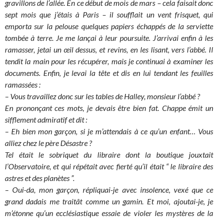
gravillons de l’allée. En ce début de mois de mars – cela faisait donc
sept mois que j’étais à Paris – il soufflait un vent frisquet, qui
emporta sur la pelouse quelques papiers échappés de la serviette
tombée à terre. Je me lançai à leur poursuite. J’arrivai enfin à les
ramasser, jetai un œil dessus, et revins, en les lisant, vers l’abbé. Il
tendit la main pour les récupérer, mais je continuai à examiner les
documents. Enfin, je levai la tête et dis en lui tendant les feuilles
ramassées :
– Vous travaillez donc sur les tables de Halley, monsieur l’abbé ?
En prononçant ces mots, je devais être bien fat. Chappe émit un
sifflement admiratif et dit :
– Eh bien mon garçon, si je m’attendais à ce qu’un enfant… Vous
alliez chez le père Désastre ?
Tel était le sobriquet du libraire dont la boutique jouxtait
l’Observatoire, et qui répétait avec fierté qu’il était “ le libraire des
astres et des planètes ”.
– Oui-da, mon garçon, répliquai-je avec insolence, vexé que ce
grand dadais me traitât comme un gamin. Et moi, ajoutai-je, je
m’étonne qu’un ecclésiastique essaie de violer les mystères de la