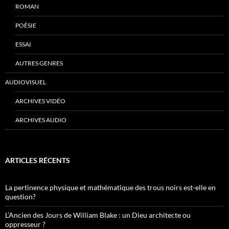
ROMAN
POÉSIE
ESSAI
AUTRES GENRES
AUDIOVISUEL
ARCHIVES VIDÉO
ARCHIVES AUDIO
ARTICLES RÉCENTS
La pertinence physique et mathématique des trous noirs est-elle en
question?
L’Ancien des Jours de William Blake : un Dieu architecte ou
oppresseur ?