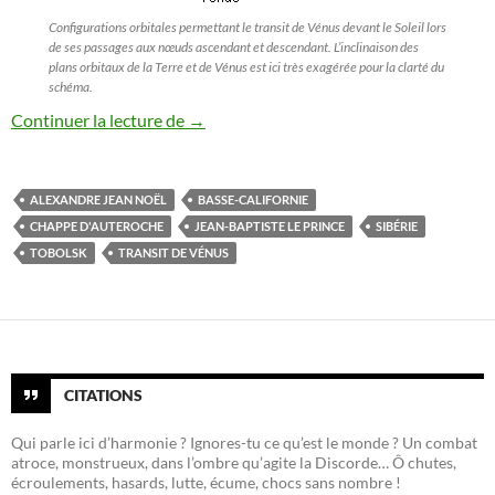
Configurations orbitales permettant le transit de Vénus devant le Soleil lors
de ses passages aux nœuds ascendant et descendant. L’inclinaison des
plans orbitaux de la Terre et de Vénus est ici très exagérée pour la clarté du
schéma.
Chappe d’Auteroche, mort pour la scienc
Continuer la lecture de
→
ALEXANDRE JEAN NOËL
BASSE-CALIFORNIE
CHAPPE D'AUTEROCHE
JEAN-BAPTISTE LE PRINCE
SIBÉRIE
TOBOLSK
TRANSIT DE VÉNUS
CITATIONS
Qui parle ici d’harmonie ? Ignores-tu ce qu’est le monde ? Un combat
atroce, monstrueux, dans l’ombre qu’agite la Discorde… Ô chutes,
écroulements, hasards, lutte, écume, chocs sans nombre !