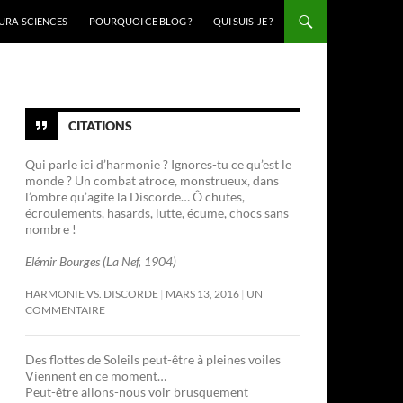
URA-SCIENCES
POURQUOI CE BLOG ?
QUI SUIS-JE ?
CITATIONS
Qui parle ici d’harmonie ? Ignores-tu ce qu’est le
monde ? Un combat atroce, monstrueux, dans
l’ombre qu’agite la Discorde… Ô chutes,
écroulements, hasards, lutte, écume, chocs sans
nombre !
Elémir Bourges (La Nef, 1904)
HARMONIE VS. DISCORDE
MARS 13, 2016
UN
COMMENTAIRE
Des flottes de Soleils peut-être à pleines voiles
Viennent en ce moment…
Peut-être allons-nous voir brusquement