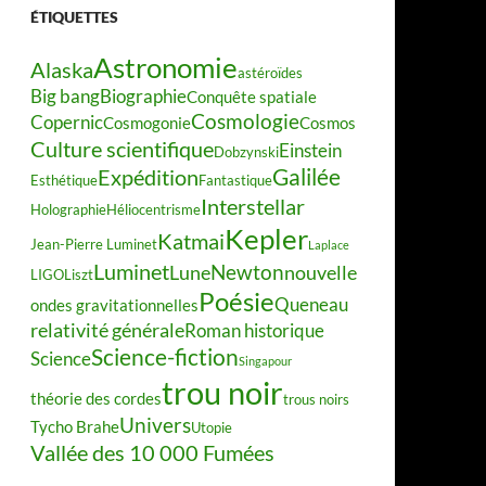
ÉTIQUETTES
Astronomie
Alaska
astéroïdes
Big bang
Biographie
Conquête spatiale
Cosmologie
Copernic
Cosmogonie
Cosmos
Culture scientifique
Einstein
Dobzynski
Galilée
Expédition
Esthétique
Fantastique
Interstellar
Holographie
Héliocentrisme
Kepler
Katmai
Jean-Pierre Luminet
Laplace
Luminet
Newton
Lune
nouvelle
LIGO
Liszt
Poésie
Queneau
ondes gravitationnelles
relativité générale
Roman historique
Science-fiction
Science
Singapour
trou noir
théorie des cordes
trous noirs
Univers
Tycho Brahe
Utopie
Vallée des 10 000 Fumées