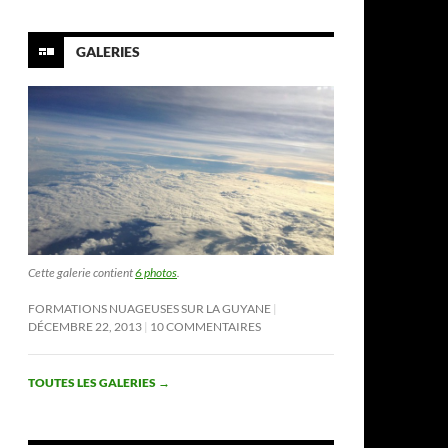
GALERIES
Cette galerie contient
6 photos
.
FORMATIONS NUAGEUSES SUR LA GUYANE
DÉCEMBRE 22, 2013
10 COMMENTAIRES
TOUTES LES GALERIES
→