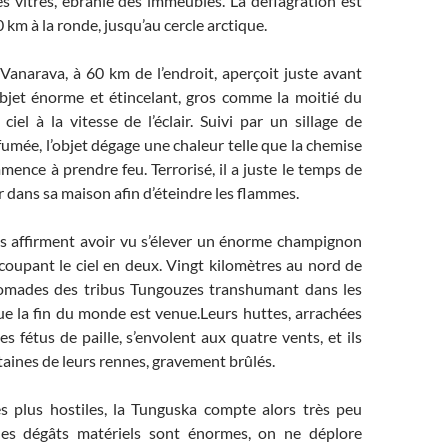
des vitres, ébranle des immeubles. La déflagration est
km à la ronde, jusqu’au cercle arctique.
Vanarava, à 60 km de l’endroit, aperçoit juste avant
objet énorme et étincelant, gros comme la moitié du
 ciel à la vitesse de l’éclair. Suivi par un sillage de
fumée, l’objet dégage une chaleur telle que la chemise
nce à prendre feu. Terrorisé, il a juste le temps de
er dans sa maison afin d’éteindre les flammes.
s affirment avoir vu s’élever un énorme champignon
coupant le ciel en deux. Vingt kilomètres au nord de
nomades des tribus Tungouzes transhumant dans les
ue la fin du monde est venue.Leurs huttes, arrachées
 fétus de paille, s’envolent aux quatre vents, et ils
aines de leurs rennes, gravement brûlés.
s plus hostiles, la Tunguska compte alors très peu
 les dégâts matériels sont énormes, on ne déplore