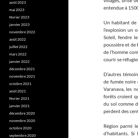
villages, brise 
août 2023
entendue à 1500 
mai 2023
février 2023
Un habitant de 
janvier 2023
l’explosion un 
novembre 2022
Soleil, fendre le
août 2022
poussière et de 
juillet 2022
de l’homme comme
mars 2022
courir se réfugi
janvier 2022
décembre 2021
D’autres témoin
novembre 2021
de fumée noire 
octobre 2021
Varanava, les 
août 2021
forêts croient q
février 2021
du sol comme des
janvier 2021
perdent des cent
décembre 2020
novembre 2020
Région parmi le
octobre 2020
d’habitants. Si
septembre 2020