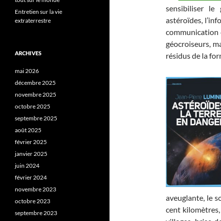
sensibiliser l
Entretien sur la vie
astéroïdes, l’in
extraterrestre
communication d
géocroiseurs, ma
ARCHIVES
résidus de la fo
mai 2026
décembre 2025
novembre 2025
octobre 2025
septembre 2025
août 2025
février 2025
janvier 2025
juin 2024
février 2024
novembre 2023
aveuglante, le s
octobre 2023
cent kilomètres,
septembre 2023