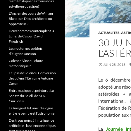
mathématique des trous noirs
est-elle en question?
L’Ancien des Jours de William
Blake : un Dieu architecte ou
oppresseur ?
Deux hommes contemplent la
ACTUALITÉS
,
ASTR
Lune, de Caspar David
30 JUI
Friedrich
Les nocturnes suédois
L’ASTÉ
d’Eugène Jansson
Colère divine ou chute
JUIN 28, 2018
météoritique ?
Eclipse de Soleil ou Conversion
des païens ? L’énigme Antoine
Le 6 décembre 
Caron
adopté une résol
Entre musique et peinture : La
astéroïdes «
Sonate du Soleil, de M.K.
international, 
Ciurlionis
Fédération de Ru
La Vierge et la Lune : dialogue
entre le peintre et l’astronome
population aux r
Des trous noirs à l’intelligence
artificielle : la science ne dit pas
La
Journée int
tout sur le monde