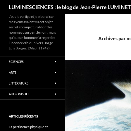
Recherche
LUMINESCIENCES : le blog de Jean-Pierre LUMINET,
J’eus le vertige et je pleurai car
mes yeux avaient vu cet objet
secret et conjectural dont les
hommes usurpent le nom, mais
qu’aucun homme n’a regardé :
Archives par m
l’inconcevable univers. Jorge
Luis Borges, L’Aleph (1949)
SCIENCES
ARTS
LITTÉRATURE
AUDIOVISUEL
ARTICLES RÉCENTS
La pertinence physique et