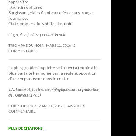
apparaître
Des astres effarés
Surgissant, clairs flambeaux, feux purs, rouges
fournaises
Ou triomphes du Noir le plus noir
Hugo, A la fenêtre pendant la nuit
TRIOMPHE DU NOIR
MARS 11, 2016
2
COMMENTAIRES
La plus grande simplicité se trouvera réunie à la
plus parfaite harmonie par la seule supposition
d’un corps obscur dans le centre.
J.A. Lambert, Lettres cosmologiques sur l’organisation
de l’Univers (1761)
CORPS OBSCUR
MARS 10, 2016
LAISSER UN
COMMENTAIRE
PLUS DE CITATIONS
→