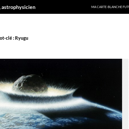
ALLER AU CONTENU
 astrophysicien
MA CARTE-BLANCHE FUT
ot-clé : Ryugu