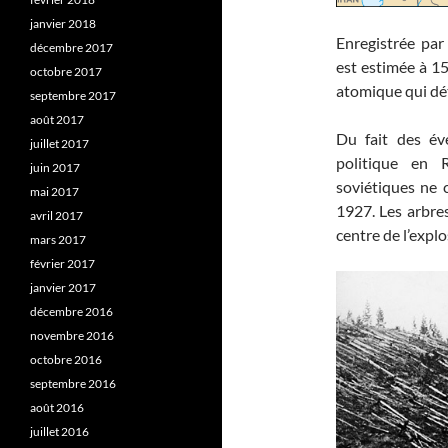
janvier 2018
Enregistrée par
décembre 2017
est estimée à 15
octobre 2017
atomique qui dét
septembre 2017
août 2017
Du fait des év
juillet 2017
politique en 
juin 2017
soviétiques ne 
mai 2017
1927. Les arbre
avril 2017
centre de l’explo
mars 2017
février 2017
janvier 2017
décembre 2016
novembre 2016
octobre 2016
septembre 2016
août 2016
juillet 2016