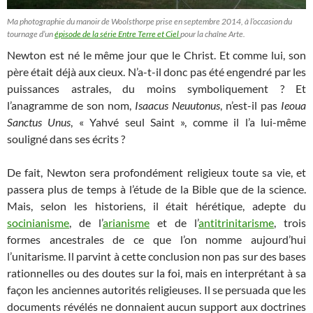
Ma photographie du manoir de Woolsthorpe prise en septembre 2014, à l’occasion du
tournage d’un
épisode de la série Entre Terre et Ciel
pour la chaîne Arte.
Newton est né le même jour que le Christ. Et comme lui, son
père était déjà aux cieux. N’a-t-il donc pas été engendré par les
puissances astrales, du moins symboliquement ? Et
l’anagramme de son nom,
Isaacus Neuutonus
, n’est-il pas
Ieoua
Sanctus Unus
, « Yahvé seul Saint », comme il l’a lui-même
souligné dans ses écrits ?
De fait, Newton sera profondément religieux toute sa vie, et
passera plus de temps à l’étude de la Bible que de la science.
Mais, selon les historiens, il était hérétique, adepte du
socinianisme
, de l’
arianisme
et de l’
antitrinitarisme
, trois
formes ancestrales de ce que l’on nomme aujourd’hui
l’unitarisme. Il parvint à cette conclusion non pas sur des bases
rationnelles ou des doutes sur la foi, mais en interprétant à sa
façon les anciennes autorités religieuses. Il se persuada que les
documents révélés ne donnaient aucun support aux doctrines