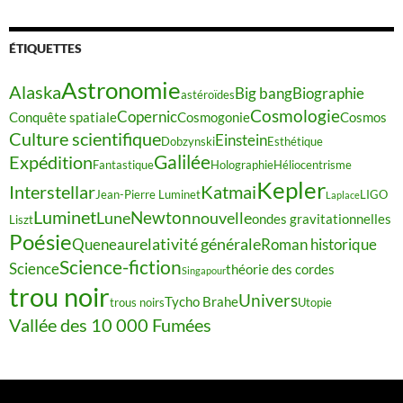
ÉTIQUETTES
Astronomie
Alaska
Big bang
Biographie
astéroïdes
Cosmologie
Copernic
Conquête spatiale
Cosmogonie
Cosmos
Culture scientifique
Einstein
Dobzynski
Esthétique
Galilée
Expédition
Fantastique
Holographie
Héliocentrisme
Kepler
Interstellar
Katmai
Jean-Pierre Luminet
LIGO
Laplace
Luminet
Newton
Lune
nouvelle
ondes gravitationnelles
Liszt
Poésie
relativité générale
Queneau
Roman historique
Science-fiction
Science
théorie des cordes
Singapour
trou noir
Univers
Tycho Brahe
trous noirs
Utopie
Vallée des 10 000 Fumées