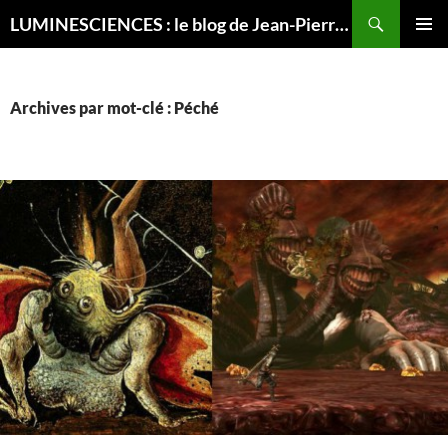
Recherche
LUMINESCIENCES : le blog de Jean-Pierre LUMINET, astrophysicien
ALLER
MENU
AU
PRINCI
CONTENU
Archives par mot-clé : Péché