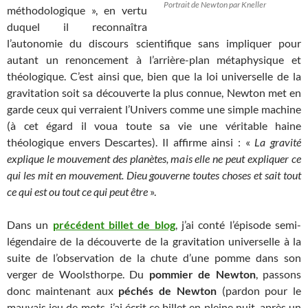
Portrait de Newton par Kneller
méthodologique », en vertu
duquel il reconnaîtra
l’autonomie du discours scientifique sans impliquer pour
autant un renoncement à l’arrière-plan métaphysique et
théologique. C’est ainsi que, bien que la loi universelle de la
gravitation soit sa découverte la plus connue, Newton met en
garde ceux qui verraient l’Univers comme une simple machine
(à cet égard il voua toute sa vie une véritable haine
théologique envers Descartes). Il affirme ainsi : «
La gravité
explique le mouvement des planètes, mais elle ne peut expliquer ce
qui les mit en mouvement. Dieu gouverne toutes choses et sait tout
ce qui est ou tout ce qui peut être
».
Dans un
précédent billet de blog
, j’ai conté l’épisode semi-
légendaire de la découverte de la gravitation universelle à la
suite de l’observation de la chute d’une pomme dans son
verger de Woolsthorpe. Du
pommier de Newton
, passons
donc maintenant aux
péchés de Newton
(pardon pour le
mauvais jeu de mots, j’ai écrit ce billet en pleine nuit, après un