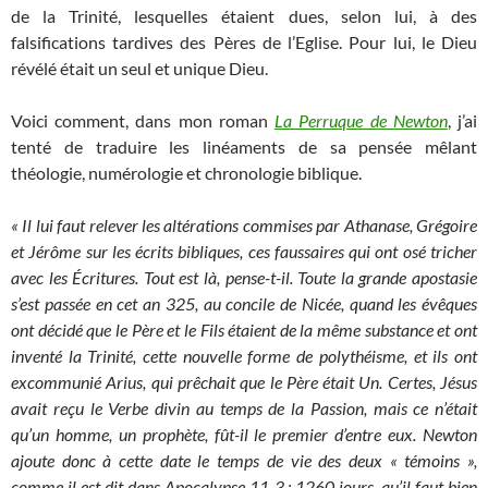
de la Trinité, lesquelles étaient dues, selon lui, à des
falsifications tardives des Pères de l’Eglise. Pour lui, le Dieu
révélé était un seul et unique Dieu.
Voici comment, dans mon roman
La Perruque de Newton
, j’ai
tenté de traduire les linéaments de sa pensée mêlant
théologie, numérologie et chronologie biblique.
« Il lui faut relever les altérations commises par Athanase, Grégoire
et Jérôme sur les écrits bibliques, ces faussaires qui ont osé tricher
avec les Écritures. Tout est là, pense-t-il. Toute la grande apostasie
s’est passée en cet an 325, au concile de Nicée, quand les évêques
ont décidé que le Père et le Fils étaient de la même substance et ont
inventé la Trinité, cette nouvelle forme de polythéisme, et ils ont
excommunié Arius, qui prêchait que le Père était Un. Certes, Jésus
avait reçu le Verbe divin au temps de la Passion, mais ce n’était
qu’un homme, un prophète, fût-il le premier d’entre eux. Newton
ajoute donc à cette date le temps de vie des deux « témoins »,
comme il est dit dans Apocalypse 11-3 : 1260 jours, qu’il faut bien