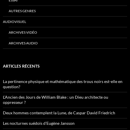
ESSAI
AUTRES GENRES
AUDIOVISUEL
ARCHIVES VIDÉO
ARCHIVES AUDIO
ARTICLES RÉCENTS
La pertinence physique et mathématique des trous noirs est-elle en
question?
L’Ancien des Jours de William Blake : un Dieu architecte ou
oppresseur ?
Deux hommes contemplent la Lune, de Caspar David Friedrich
Les nocturnes suédois d’Eugène Jansson