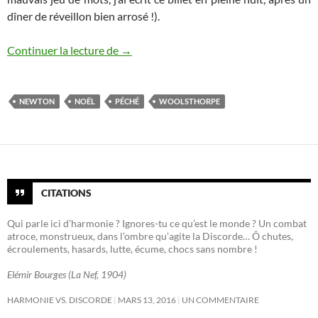
dîner de réveillon bien arrosé !).
Les péchés d’Isaac Newton, né le jour de
Continuer la lecture de
→
NEWTON
NOËL
PÉCHÉ
WOOLSTHORPE
CITATIONS
Qui parle ici d’harmonie ? Ignores-tu ce qu’est le monde ? Un combat
atroce, monstrueux, dans l’ombre qu’agite la Discorde… Ô chutes,
écroulements, hasards, lutte, écume, chocs sans nombre !
Elémir Bourges (La Nef, 1904)
HARMONIE VS. DISCORDE
MARS 13, 2016
UN COMMENTAIRE