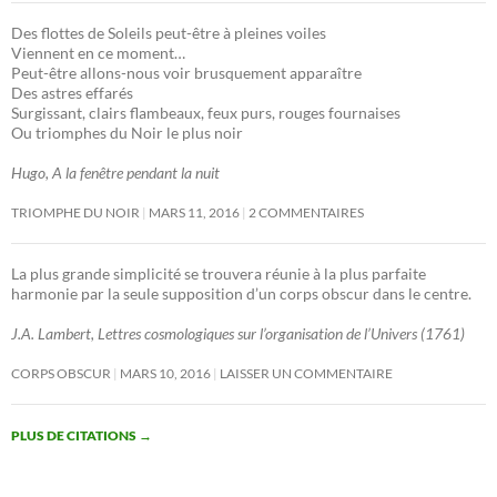
Des flottes de Soleils peut-être à pleines voiles
Viennent en ce moment…
Peut-être allons-nous voir brusquement apparaître
Des astres effarés
Surgissant, clairs flambeaux, feux purs, rouges fournaises
Ou triomphes du Noir le plus noir
Hugo, A la fenêtre pendant la nuit
TRIOMPHE DU NOIR
MARS 11, 2016
2 COMMENTAIRES
La plus grande simplicité se trouvera réunie à la plus parfaite
harmonie par la seule supposition d’un corps obscur dans le centre.
J.A. Lambert, Lettres cosmologiques sur l’organisation de l’Univers (1761)
CORPS OBSCUR
MARS 10, 2016
LAISSER UN COMMENTAIRE
PLUS DE CITATIONS
→