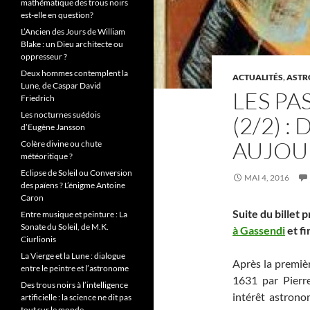
mathématique des trous noirs
est-elle en question?
L’Ancien des Jours de William
Blake : un Dieu architecte ou
oppresseur ?
Deux hommes contemplent la
ACTUALITÉS
,
ASTR
Lune, de Caspar David
LES P
Friedrich
Les nocturnes suédois
(2/2) :
d’Eugène Jansson
AUJOU
Colère divine ou chute
météoritique ?
Eclipse de Soleil ou Conversion
MAI 4, 2016
des païens ? L’énigme Antoine
Caron
Suite du billet
Entre musique et peinture : La
Sonate du Soleil, de M.K.
à Gassendi
et fi
Ciurlionis
La Vierge et la Lune : dialogue
Après la premiè
entre le peintre et l’astronome
1631 par Pierre
Des trous noirs à l’intelligence
intérêt astron
artificielle : la science ne dit pas
tout sur le monde