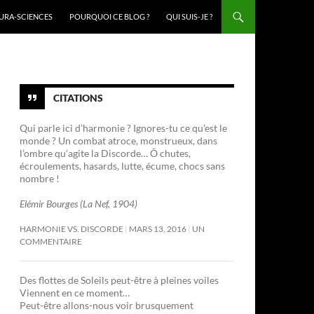
URA-SCIENCES
POURQUOI CE BLOG ?
QUI SUIS-JE ?
CITATIONS
Qui parle ici d’harmonie ? Ignores-tu ce qu’est le
monde ? Un combat atroce, monstrueux, dans
l’ombre qu’agite la Discorde… Ô chutes,
écroulements, hasards, lutte, écume, chocs sans
nombre !
Elémir Bourges (La Nef, 1904)
HARMONIE VS. DISCORDE
MARS 13, 2016
UN
COMMENTAIRE
Des flottes de Soleils peut-être à pleines voiles
Viennent en ce moment…
Peut-être allons-nous voir brusquement