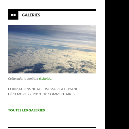
GALERIES
Cette galerie contient
6 photos
.
FORMATIONS NUAGEUSES SUR LA GUYANE
DÉCEMBRE 22, 2013
10 COMMENTAIRES
TOUTES LES GALERIES
→