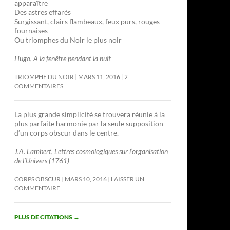
apparaître
Des astres effarés
Surgissant, clairs flambeaux, feux purs, rouges
fournaises
Ou triomphes du Noir le plus noir
Hugo, A la fenêtre pendant la nuit
TRIOMPHE DU NOIR
MARS 11, 2016
2
COMMENTAIRES
La plus grande simplicité se trouvera réunie à la
plus parfaite harmonie par la seule supposition
d’un corps obscur dans le centre.
J.A. Lambert, Lettres cosmologiques sur l’organisation
de l’Univers (1761)
CORPS OBSCUR
MARS 10, 2016
LAISSER UN
COMMENTAIRE
PLUS DE CITATIONS
→