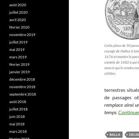
août 2020
juillet 2020
avril 2020
février 2020
novembre 2019
juillet 2019
Cette pièce de 50 pence
mai 2019
voyage de Halley à Sai
1676 et montre le pass
mars 2019
comète de 1682 à qui i
février 2019
nom et qui le rendra m
janvier 2019
célèbre.
décembre 2018
novembre 2018
terrestres situé
septembre 2018
de passages ob
août 2018
remplace ainsi un
juillet 2018
temps.
Continuer
juin 2018
mai 2018
mars 2018
BALLA
DELIS
février 2018