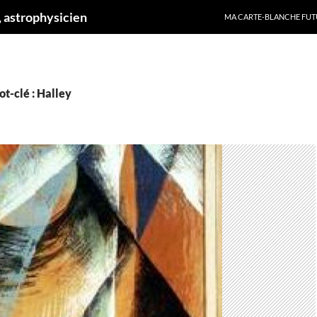
ALLER AU CONTENU
 astrophysicien
MA CARTE-BLANCHE FUT
t-clé : Halley