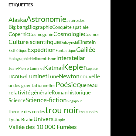
ÉTIQUETTES
Astronomie
Alaska
astéroïdes
Big bang
Biographie
Conquête spatiale
Cosmologie
Copernic
Cosmogonie
Cosmos
Culture scientifique
Einstein
Dobzynski
Galilée
Expédition
Esthétique
Fantastique
Interstellar
Holographie
Héliocentrisme
Kepler
Katmai
Jean-Pierre Luminet
Laplace
Luminet
Newton
Lune
nouvelle
LIGO
Liszt
Poésie
Queneau
ondes gravitationnelles
relativité générale
Roman historique
Science-fiction
Science
Singapour
trou noir
théorie des cordes
trous noirs
Univers
Tycho Brahe
Utopie
Vallée des 10 000 Fumées