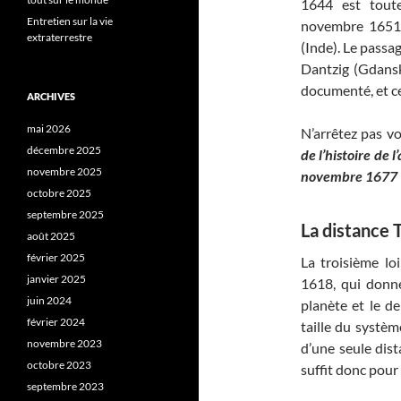
1644 est toute
Entretien sur la vie
novembre 1651,
extraterrestre
(Inde). Le passa
Dantzig (Gdansk
documenté, et ce
ARCHIVES
mai 2026
N’arrêtez pas vo
décembre 2025
de l’histoire de 
novembre 2025
novembre 1677
octobre 2025
septembre 2025
La distance 
août 2025
février 2025
La troisième l
janvier 2025
1618, qui donne
juin 2024
planète et le d
février 2024
taille du systèm
novembre 2023
d’une seule dist
octobre 2023
suffit donc pour 
septembre 2023