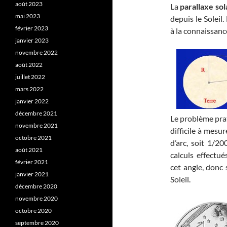
août 2023
La
parallaxe sol
mai 2023
depuis le Soleil
février 2023
à la connaissance
janvier 2023
novembre 2022
août 2022
juillet 2022
mars 2022
janvier 2022
décembre 2021
Le problème prat
novembre 2021
difficile à mesur
octobre 2021
d’arc, soit 1/2
août 2021
calculs effectu
février 2021
cet angle, donc 
janvier 2021
Soleil.
décembre 2020
novembre 2020
octobre 2020
septembre 2020