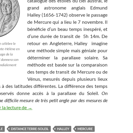
catalogue des étoiles du ciel austral, le
grand astronome anglais Edmund
Halley (1656-1742) observe le passage
de Mercure qui a lieu le 7 novembre. Il
bénéficie d’un beau temps inespéré, et
d’une durée de transit de 5h 14m. De
retour en Angleterre, Halley imagine
 célèbre le
nte-Hélène en
une méthode simple mais géniale pour
age de la
déterminer la parallaxe solaire. Sa
l donnera son
méthode est basée sur la comparaison
ondialement
des temps de transit de Mercure ou de
Vénus, mesurés depuis plusieurs lieux
s à des latitudes différentes. La différence des temps
servés donne accès à la parallaxe du Soleil.
On
e difficile mesure de très petit angle par des mesures de
Les passages de Mercure (2/2) : de Halley à aujourd’
 la lecture de
→
LE
DISTANCE TERRE-SOLEIL
HALLEY
MERCURE