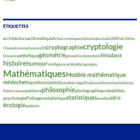
ÉTIQUETTES
architecture
arithmétique
Art
chiffre
art contemporain
binaire
Bourbaki
Chiffres
cryptologie
cryptographie
Chuquet
coronavirus
covid19
géométrie
himalaya
esthétique
Descartes
géométrie élémentaire
histoire
humour
intelligence artificielle
Japon
jeux
Mathématiques
Modèle mathématique
médecine
Napoléon
nombres
nombres négatifs
obscurantisme
octante
oiseaux
philosophie
peinture
photographie
probabilités
Patrice Jeener
statistiques
zéro
psychologie
Pythagore
statistique
stendhal
écologie
épidémie