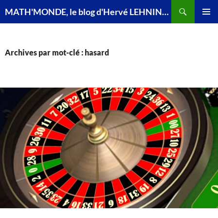
Recherche
MATH'MONDE, le blog d'Hervé LEHNING, agrégé de mathématiques
ALLER
MENU
AU
PRINCI
CONTENU
Archives par mot-clé : hasard